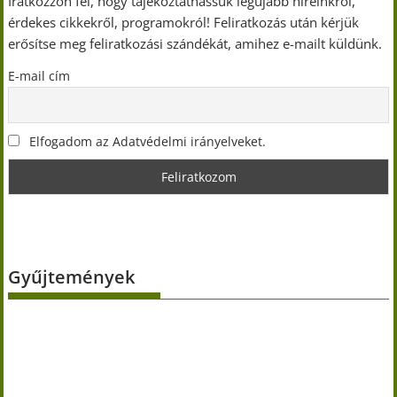
Iratkozzon fel, hogy tájékoztathassuk legújabb híreinkről,
érdekes cikkekről, programokról! Feliratkozás után kérjük
erősítse meg feliratkozási szándékát, amihez e-mailt küldünk.
E-mail cím
Elfogadom az Adatvédelmi irányelveket.
Gyűjtemények