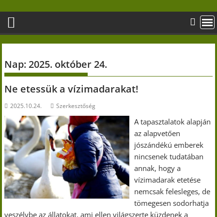
Skip
to
content
Nap:
2025. október 24.
Ne etessük a vízimadarakat!
2025.10.24.
Szerkesztőség
A tapasztalatok alapján
az alapvetően
jószándékú emberek
nincsenek tudatában
annak, hogy a
vízimadarak etetése
nemcsak felesleges, de
tömegesen sodorhatja
veszélybe az állatokat, ami ellen világszerte küzdenek a