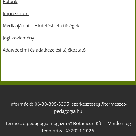
Rólunk
Impresszum
Médiaajánlat – Hirdetési lehetőségek
Jogi közlemény
Adatvédelmi és adatkezelési tájékoztató
Információ: 06-30-895-5395, szerkesztoseg@termeszet-
pedagogia.hu
Természetpedagógia magazin © Botanicon Kft. – Minden jog
fenntartva! © 2024-2026