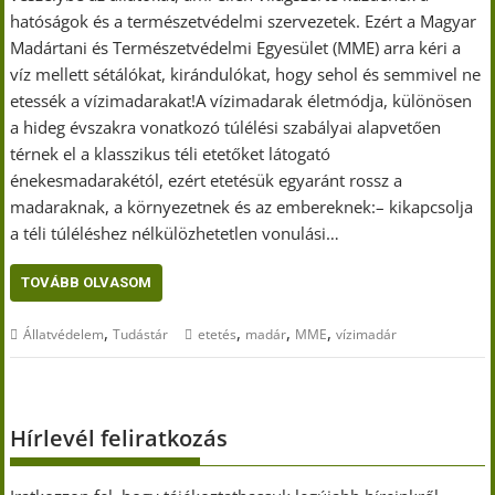
hatóságok és a természetvédelmi szervezetek. Ezért a Magyar
Madártani és Természetvédelmi Egyesület (MME) arra kéri a
víz mellett sétálókat, kirándulókat, hogy sehol és semmivel ne
etessék a vízimadarakat!A vízimadarak életmódja, különösen
a hideg évszakra vonatkozó túlélési szabályai alapvetően
térnek el a klasszikus téli etetőket látogató
énekesmadarakétól, ezért etetésük egyaránt rossz a
madaraknak, a környezetnek és az embereknek:– kikapcsolja
a téli túléléshez nélkülözhetetlen vonulási…
TOVÁBB OLVASOM
,
,
,
,
Állatvédelem
Tudástár
etetés
madár
MME
vízimadár
Hírlevél feliratkozás