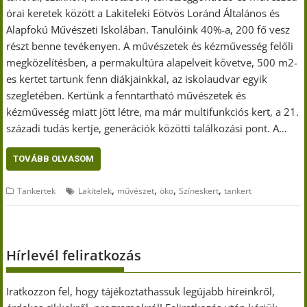
órai keretek között a Lakiteleki Eötvös Loránd Általános és
Alapfokú Művészeti Iskolában. Tanulóink 40%-a, 200 fő vesz
részt benne tevékenyen. A művészetek és kézművesség felőli
megközelítésben, a permakultúra alapelveit követve, 500 m2-
es kertet tartunk fenn diákjainkkal, az iskolaudvar egyik
szegletében. Kertünk a fenntartható művészetek és
kézművesség miatt jött létre, ma már multifunkciós kert, a 21.
századi tudás kertje, generációk közötti találkozási pont. A…
TOVÁBB OLVASOM
,
,
,
,
Tankertek
Lakitelek
művészet
öko
Színeskert
tankert
Hírlevél feliratkozás
Iratkozzon fel, hogy tájékoztathassuk legújabb híreinkről,