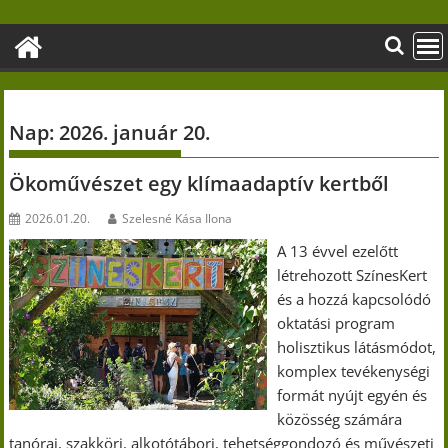
Skip
to
content
Nap:
2026. január 20.
Ökoművészet egy klímaadaptív kertből
2026.01.20.
Szelesné Kása Ilona
A 13 évvel ezelőtt
létrehozott SzínesKert
és a hozzá kapcsolódó
oktatási program
holisztikus látásmódot,
komplex tevékenységi
formát nyújt egyén és
közösség számára
tanórai, szakköri, alkotótábori, tehetséggondozó és művészeti