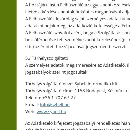
A hozzájárulást a Felhasználó az egyes adatkezelések
illetve a kérdéses adatok önkéntes megadásával adj
A Felhasználók kizárólag saját személyes adataika
adataikat adják meg, az adatközlő kötelessége a Fel
A Felhasználó szavatol azért, hogy a Szolgáltatás s
hozzáférhetővé tett személyes adat kezeléséhez (pl. c
stb.) az érintett hozzájárulását jogszerűen beszerzi.
5./ Tárhelyszolgáltató
A személyes adatok megismerésére az Adatkezelő, ille
jogszabályok szerint jogosultak.
Tárhelyszolgáltató neve: Sybell Informatika Kft.
Tárhelyszolgáltató címe: 1158 Budapest, Késmárk u.
Telefon: +36 1 707 67 27
E-mail:
info@sybell.hu
Web:
www.sybell.hu
Az Adatkezelő kifejezett jogszabályi rendelkezés hiá
adja át harmadik személyeknek a személyes azonosítá