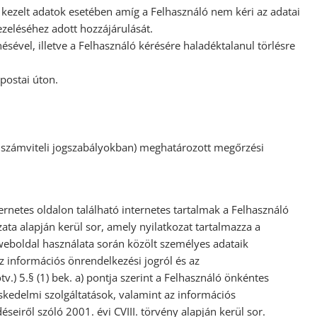
án kezelt adatok esetében amíg a Felhasználó nem kéri az adatai
ezeléséhez adott hozzájárulását.
sével, illetve a Felhasználó kérésére haladéktalanul törlésre
postai úton.
. számviteli jogszabályokban) meghatározott megőrzési
netes oldalon található internetes tartalmak a Felhasználó
ata alapján kerül sor, amely nyilatkozat tartalmazza a
 weboldal használata során közölt személyes adataik
az információs önrendelkezési jogról és az
tv.) 5.§ (1) bek. a) pontja szerint a Felhasználó önkéntes
skedelmi szolgáltatások, valamint az információs
eiről szóló 2001. évi CVIII. törvény alapján kerül sor.