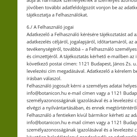
jövőben további adatfeldolgozót vonjon be az adatke
tájékoztatja a Felhasználókat.
6./ A Felhasználó jogai
Adatkezelő a Felhasználó kérésére tájékoztatást ad az
adatkezelés céljáról, jogalapjáról, időtartamáról, az
tevékenységéről, továbbá – a Felhasználó személyes 
és címzettjéről. A tájékoztatás kérhető e-mailben az
következő postai címen: 1121 Budapest, János Zs. u
levelezési cím megadásával. Adatkezelő a kérelem b
írásban válaszol.
Felhasználó jogosult kérni a személyes adatai helyes
info@botanicon.hu e-mail címen vagy a 1121 Budapes
személyazonosságának igazolásával és a levelezési 
elvégzi a nyilvántartásában, és ennek megtörténtéről 
Felhasználó a fentieken kívül bármikor kérheti az ad
info@botanicon.hu e-mail címen vagy a 1121 Budapest
személyazonosságának igazolásával és a levelezési c
követően haladéktalanul gondoskodik az adatkezelés 