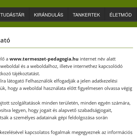
TUDÁSTÁR
KIRÁNDULÁS
TANKERTEK
ÉLETMÓD
tató
elő a
www.termeszet-pedagogia.hu
internet név alatt
 weboldal és a weboldalhoz, illetve internethez kapcsolódó
kozó tájékoztatást.
a látogató Felhasználók elfogadják a jelen adatkezelési
rjük, hogy a weboldal használata előtt figyelmesen olvassa végig
nyújtott szolgáltatások minden területén, minden egyén számára,
sítva legyen, hogy jogait és alapvető szabadságjogait,
rtsák a személyes adatainak gépi feldolgozása során
k kezelésével kapcsolatos fogalmak megegyeznek az információs