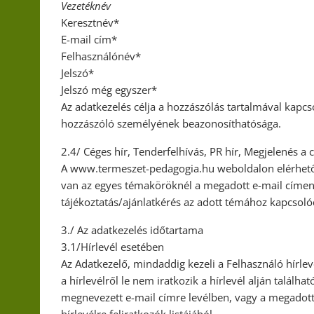
Vezetéknév
Keresztnév*
E-mail cím*
Felhasználónév*
Jelszó*
Jelszó még egyszer*
Az adatkezelés célja a hozzászólás tartalmával kapcsol
hozzászóló személyének beazonosíthatósága.
2.4/ Céges hír, Tenderfelhívás, PR hír, Megjelenés a
A www.termeszet-pedagogia.hu weboldalon elérhető
van az egyes témaköröknél a megadott e-mail címen a
tájékoztatás/ajánlatkérés az adott témához kapcsol
3./ Az adatkezelés időtartama
3.1/Hírlevél esetében
Az Adatkezelő, mindaddig kezeli a Felhasználó hírle
a hírlevélről le nem iratkozik a hírlevél alján találh
megnevezett e-mail címre levélben, vagy a megadott le
hírlevélre feliratkozók listájából.