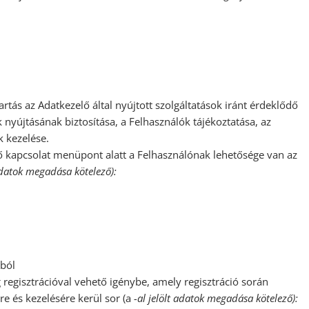
artás az Adatkezelő által nyújtott szolgáltatások iránt érdeklődő
 nyújtásának biztosítása, a Felhasználók tájékoztatása, az
k kezelése.
kapcsolat menüpont alatt a Felhasználónak lehetősége van az
 adatok megadása kötelező):
ából
 regisztrációval vehető igénybe, amely regisztráció során
e és kezelésére kerül sor (a
-al jelölt adatok megadása kötelező):