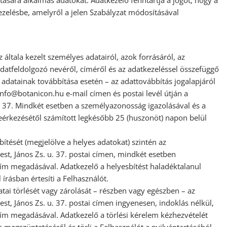
zelésbe, amelyről a jelen Szabályzat módosításával
 általa kezelt személyes adatairól, azok forrásáról, az
 adatfeldolgozó nevéről, címéről és az adatkezeléssel összefüggő
adatainak továbbítása esetén – az adattovábbítás jogalapjáról
 info@botanicon.hu e-mail címen és postai levél útján a
. 37. Mindkét esetben a személyazonosság igazolásával és a
eérkezésétől számított legkésőbb 25 (huszonöt) napon belül
bítését (megjelölve a helyes adatokat) szintén az
t, János Zs. u. 37. postai címen, mindkét esetben
cím megadásával. Adatkezelő a helyesbítést haladéktalanul
írásban értesíti a Felhasználót.
atai törlését vagy zárolását – részben vagy egészben – az
, János Zs. u. 37. postai címen ingyenesen, indoklás nélkül,
ím megadásával. Adatkezelő a törlési kérelem kézhezvételét
megszüntetéséről és törli a Felhasználót a nyilvántartásából.