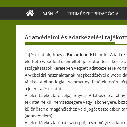
Skip
to
AJÁNLÓ
TERMÉSZETPEDAGÓGIA
content
Adatvédelmi és adatkezelési tájékoz
Tájékoztatjuk, hogy a
Botanicon Kft.
, mint Adatkez
elérhető weboldal üzemeltetője ezúton teszi közzé a
szolgáltatások keretében végzett adatkezelésre vonat
A weboldal használatának megkezdésével a weboldalr
tájékoztatóban foglalt valamennyi feltételt, ezért ké
a jelen tájékoztatót!
A jelen tájékoztató célja, hogy az Adatkezelő által 
tekintet nélkül nemzetiségére vagy lakóhelyére, bizto
különösen a magánélethez való jogát tiszteletben ta
(adatvédelem).
A jelen tájékoztatóban szereplő, a személyes adato