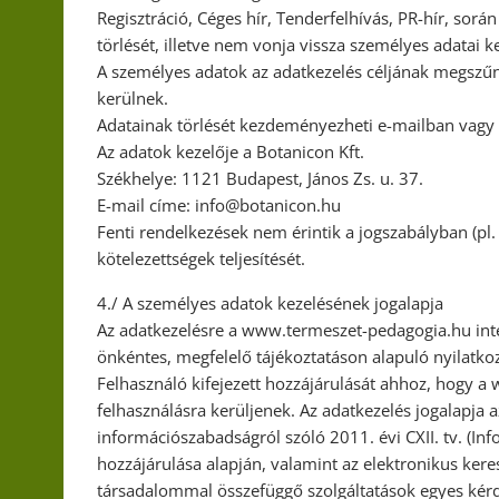
Regisztráció, Céges hír, Tenderfelhívás, PR-hír, sor
törlését, illetve nem vonja vissza személyes adatai k
A személyes adatok az adatkezelés céljának megszűné
kerülnek.
Adatainak törlését kezdeményezheti e-mailban vagy 
Az adatok kezelője a Botanicon Kft.
Székhelye: 1121 Budapest, János Zs. u. 37.
E-mail címe: info@botanicon.hu
Fenti rendelkezések nem érintik a jogszabályban (pl
kötelezettségek teljesítését.
4./ A személyes adatok kezelésének jogalapja
Az adatkezelésre a www.termeszet-pedagogia.hu inter
önkéntes, megfelelő tájékoztatáson alapuló nyilatkoz
Felhasználó kifejezett hozzájárulását ahhoz, hogy a
felhasználásra kerüljenek. Az adatkezelés jogalapja 
információszabadságról szóló 2011. évi CXII. tv. (Info
hozzájárulása alapján, valamint az elektronikus kere
társadalommal összefüggő szolgáltatások egyes kérdés