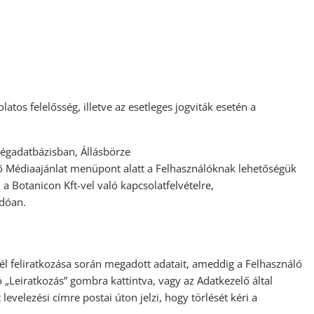
atos felelősség, illetve az esetleges jogviták esetén a
 cégadatbázisban, Állásbörze
 Médiaajánlat menüpont alatt a Felhasználóknak lehetőségük
 Botanicon Kft-vel való kapcsolatfelvételre,
ódóan.
vél feliratkozása során megadott adatait, ameddig a Felhasználó
ató „Leiratkozás” gombra kattintva, vagy az Adatkezelő által
velezési címre postai úton jelzi, hogy törlését kéri a