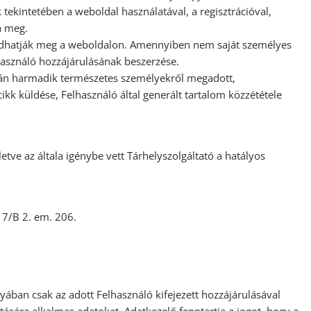
 tekintetében a weboldal használatával, a regisztrációval,
a meg.
t adhatják meg a weboldalon. Amennyiben nem saját személyes
használó hozzájárulásának beszerzése.
orán harmadik természetes személyekről megadott,
ikk küldése, Felhasználó által generált tartalom közzététele
tve az általa igénybe vett Tárhelyszolgáltató a hatályos
 7/B 2. em. 206.
nyában csak az adott Felhasználó kifejezett hozzájárulásával
sára alkalmas adatokat. Adatkezelő fenntartja a jogot, hogy a