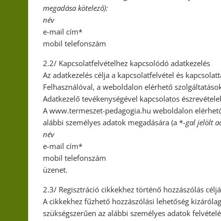
megadása kötelező):
név
e-mail cím*
mobil telefonszám
2.2/ Kapcsolatfelvételhez kapcsolódó adatkezelés
Az adatkezelés célja a kapcsolatfelvétel és kapcsolatt
Felhasználóval, a weboldalon elérhető szolgáltatások
Adatkezelő tevékenységével kapcsolatos észrevétele
A www.termeszet-pedagogia.hu weboldalon elérhető 
alábbi személyes adatok megadására (a *
-gal jelölt
név
e-mail cím*
mobil telefonszám
üzenet.
2.3/ Regisztráció cikkekhez történő hozzászólás célj
A cikkekhez fűzhető hozzászólási lehetőség kizárólag
szükségszerűen az alábbi személyes adatok felvételér