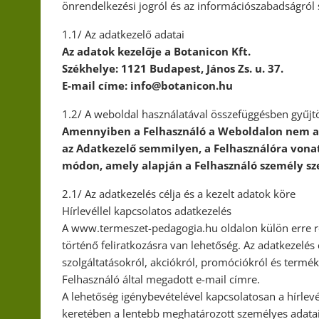
önrendelkezési jogról és az információszabadságról s
1.1/ Az adatkezelő adatai
Az adatok kezelője a Botanicon Kft.
Székhelye: 1121 Budapest, János Zs. u. 37.
E-mail címe: info@botanicon.hu
1.2/ A weboldal használatával összefüggésben gyűjtö
Amennyiben a Felhasználó a Weboldalon nem ad
az Adatkezelő semmilyen, a Felhasználóra vona
módon, amely alapján a Felhasználó személy sz
2.1/ Az adatkezelés célja és a kezelt adatok köre
Hírlevéllel kapcsolatos adatkezelés
A www.termeszet-pedagogia.hu oldalon külön erre ren
történő feliratkozásra van lehetőség. Az adatkezelés 
szolgáltatásokról, akciókról, promóciókról és termék
Felhasználó által megadott e-mail címre.
A lehetőség igénybevételével kapcsolatosan a hírlevé
keretében a lentebb meghatározott személyes adatait 