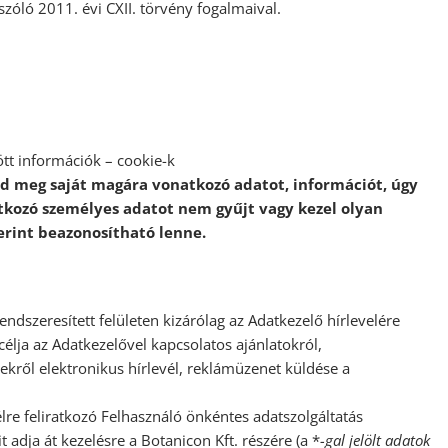
zóló 2011. évi CXII. törvény fogalmaival.
tt információk – cookie-k
 meg saját magára vonatkozó adatot, információt, úgy
tkozó személyes adatot nem gyűjt vagy kezel olyan
erint beazonosítható lenne.
dszeresített felületen kizárólag az Adatkezelő hírlevelére
célja az Adatkezelővel kapcsolatos ajánlatokról,
ekről elektronikus hírlevél, reklámüzenet küldése a
lre feliratkozó Felhasználó önkéntes adatszolgáltatás
adja át kezelésre a Botanicon Kft. részére (a *
-gal jelölt adatok