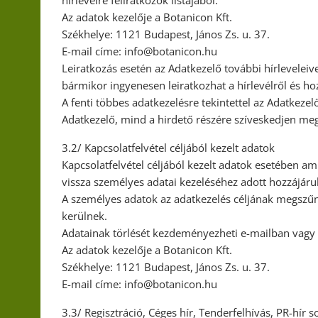
Az adatok kezelője a Botanicon Kft.
Székhelye: 1121 Budapest, János Zs. u. 37.
E-mail címe: info@botanicon.hu
Leiratkozás esetén az Adatkezelő további hírleveleiv
bármikor ingyenesen leiratkozhat a hírlevélről és ho
A fenti többes adatkezelésre tekintettel az Adatkezel
Adatkezelő, mind a hirdető részére szíveskedjen me
3.2/ Kapcsolatfelvétel céljából kezelt adatok
Kapcsolatfelvétel céljából kezelt adatok esetében amí
vissza személyes adatai kezeléséhez adott hozzájárul
A személyes adatok az adatkezelés céljának megszűné
kerülnek.
Adatainak törlését kezdeményezheti e-mailban vagy 
Az adatok kezelője a Botanicon Kft.
Székhelye: 1121 Budapest, János Zs. u. 37.
E-mail címe: info@botanicon.hu
3.3/ Regisztráció, Céges hír, Tenderfelhívás, PR-hír 