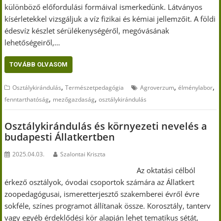
különböző előfordulási formáival ismerkedünk. Látványos
kísérletekkel vizsgáljuk a víz fizikai és kémiai jellemzőit. A földi
édesvíz készlet sérülékenységéről, megóvásának
lehetőségeiről,…
TOVÁBB OLVASOM
,
,
,
Osztálykirándulás
Természetpedagógia
Agroverzum
élménylabor
,
,
fenntarthatóság
mezőgazdaság
osztálykirándulás
Osztálykirándulás és környezeti nevelés a
budapesti Állatkertben
2025.04.03.
Szalontai Kriszta
Az oktatási célból
érkező osztályok, óvodai csoportok számára az Állatkert
zoopedagógusai, ismeretterjesztő szakemberei évről évre
sokféle, színes programot állítanak össze. Korosztály, tanterv
vagy egyéb érdeklődési kör alapján lehet tematikus sétát,