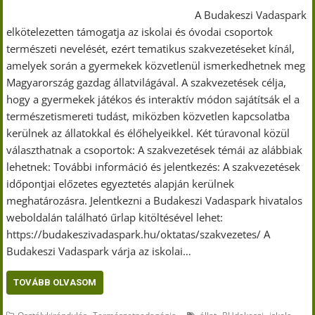
A Budakeszi Vadaspark
elkötelezetten támogatja az iskolai és óvodai csoportok
természeti nevelését, ezért tematikus szakvezetéseket kínál,
amelyek során a gyermekek közvetlenül ismerkedhetnek meg
Magyarország gazdag állatvilágával. A szakvezetések célja,
hogy a gyermekek játékos és interaktív módon sajátítsák el a
természetismereti tudást, miközben közvetlen kapcsolatba
kerülnek az állatokkal és élőhelyeikkel. Két túravonal közül
választhatnak a csoportok: A szakvezetések témái az alábbiak
lehetnek: További információ és jelentkezés: A szakvezetések
időpontjai előzetes egyeztetés alapján kerülnek
meghatározásra. Jelentkezni a Budakeszi Vadaspark hivatalos
weboldalán található űrlap kitöltésével lehet:
https://budakeszivadaspark.hu/oktatas/szakvezetes/ A
Budakeszi Vadaspark várja az iskolai…
TOVÁBB OLVASOM
,
,
,
,