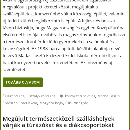
megvalósult projekt keretei között megújultak a
szállásépületek, korszerűbbé vált a közösségi épület, valamint
új fedett kültéri foglalkoztató is épült. A fejlesztés hosszú
távon biztosítja, hogy Magyarország és egyben Közép-Európa
első erdei iskolája továbbra is magas színvonalon fogadhassa
a természet iránt érdeklődő gyermekeket, családokat és
közösségeket. Az 1988-ban alapított, később alapítója nevét
felvevő Madas László Erdészeti Erdei Iskola mérföldkő volt a
hazai környezeti nevelés történetében. Az intézmény új
szemléletet…
TOVÁBB OLVASOM
,
,
Kirándulás
Osztálykirándulás
környezeti nevelés
Madas László
,
,
,
Erdészeti Erdei Iskola
Mogyoró-hegy
Pilis
Visegrád
Megújult természetközeli szálláshelyek
várják a túrázókat és a diákcsoportokat