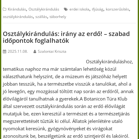
,
,
,
,
Kirándulás
Osztálykirándulás
erdei iskola
ifjúság
korszerűsítés
,
,
osztálykirándulás
szállás
táborhely
Osztálykirándulás: irány az erdő! – szabad
időpontok foglalhatók
2025.11.08.
Szalontai Kriszta
Osztálykiránduláshoz,
tematikus naphoz ma már számtalan lehetőség közül
választhatunk helyszínt, de a múzeum és játszóház helyett
jobban tesszük, ha a természetbe visszük a tanulókat, ahol a
jó levegőn, egy mozgással töltött nap során az erdőről, annak
élővilágáról tanulhatnak a gyerekek.A Botanicon Túra Klub
által szervezett osztálykirándulás során az erdő élővilágát
mutatjuk be, ezen keresztül a természet és a természetjárás
megszerettetését tűztük ki célul. Állatok jelenlétére utaló
nyomokat keresünk, gyógynövényeket és virágokat
azonosítunk be, beszélgetünk az erdő szintjeiről és lakóiról.