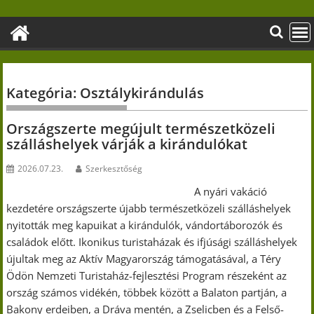
Skip
to
content
Kategória:
Osztálykirándulás
Országszerte megújult természetközeli
szálláshelyek várják a kirándulókat
2026.07.23.
Szerkesztőség
A nyári vakáció
kezdetére országszerte újabb természetközeli szálláshelyek
nyitották meg kapuikat a kirándulók, vándortáborozók és
családok előtt. Ikonikus turistaházak és ifjúsági szálláshelyek
újultak meg az Aktív Magyarország támogatásával, a Téry
Ödön Nemzeti Turistaház-fejlesztési Program részeként az
ország számos vidékén, többek között a Balaton partján, a
Bakony erdeiben, a Dráva mentén, a Zselicben és a Felső-