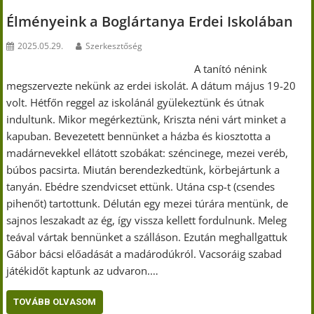
Élményeink a Boglártanya Erdei Iskolában
2025.05.29.
Szerkesztőség
A tanító nénink
megszervezte nekünk az erdei iskolát. A dátum május 19-20
volt. Hétfőn reggel az iskolánál gyülekeztünk és útnak
indultunk. Mikor megérkeztünk, Kriszta néni várt minket a
kapuban. Bevezetett bennünket a házba és kiosztotta a
madárnevekkel ellátott szobákat: széncinege, mezei veréb,
búbos pacsirta. Miután berendezkedtünk, körbejártunk a
tanyán. Ebédre szendvicset ettünk. Utána csp-t (csendes
pihenőt) tartottunk. Délután egy mezei túrára mentünk, de
sajnos leszakadt az ég, így vissza kellett fordulnunk. Meleg
teával vártak bennünket a szálláson. Ezután meghallgattuk
Gábor bácsi előadását a madárodúkról. Vacsoráig szabad
játékidőt kaptunk az udvaron.…
TOVÁBB OLVASOM