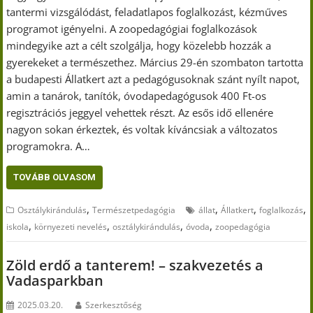
tantermi vizsgálódást, feladatlapos foglalkozást, kézműves
programot igényelni. A zoopedagógiai foglalkozások
mindegyike azt a célt szolgálja, hogy közelebb hozzák a
gyerekeket a természethez. Március 29-én szombaton tartotta
a budapesti Állatkert azt a pedagógusoknak szánt nyílt napot,
amin a tanárok, tanítók, óvodapedagógusok 400 Ft-os
regisztrációs jeggyel vehettek részt. Az esős idő ellenére
nagyon sokan érkeztek, és voltak kíváncsiak a változatos
programokra. A…
TOVÁBB OLVASOM
,
,
,
,
Osztálykirándulás
Természetpedagógia
állat
Állatkert
foglalkozás
,
,
,
,
iskola
környezeti nevelés
osztálykirándulás
óvoda
zoopedagógia
Zöld erdő a tanterem! – szakvezetés a
Vadasparkban
2025.03.20.
Szerkesztőség