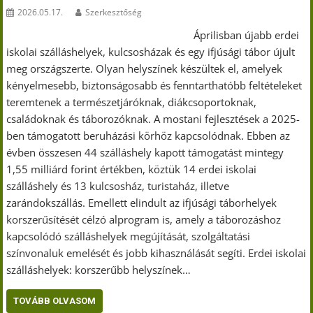
2026.05.17.
Szerkesztőség
Áprilisban újabb erdei
iskolai szálláshelyek, kulcsosházak és egy ifjúsági tábor újult
meg országszerte. Olyan helyszínek készültek el, amelyek
kényelmesebb, biztonságosabb és fenntarthatóbb feltételeket
teremtenek a természetjáróknak, diákcsoportoknak,
családoknak és táborozóknak. A mostani fejlesztések a 2025-
ben támogatott beruházási körhöz kapcsolódnak. Ebben az
évben összesen 44 szálláshely kapott támogatást mintegy
1,55 milliárd forint értékben, köztük 14 erdei iskolai
szálláshely és 13 kulcsosház, turistaház, illetve
zarándokszállás. Emellett elindult az ifjúsági táborhelyek
korszerűsítését célzó alprogram is, amely a táborozáshoz
kapcsolódó szálláshelyek megújítását, szolgáltatási
színvonaluk emelését és jobb kihasználását segíti. Erdei iskolai
szálláshelyek: korszerűbb helyszínek…
TOVÁBB OLVASOM