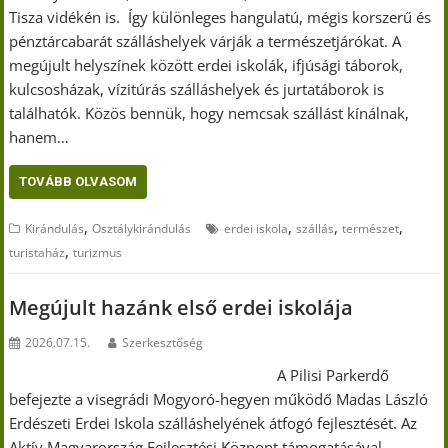
Tisza vidékén is. Így különleges hangulatú, mégis korszerű és
pénztárcabarát szálláshelyek várják a természetjárókat. A
megújult helyszínek között erdei iskolák, ifjúsági táborok,
kulcsosházak, vízitúrás szálláshelyek és jurtatáborok is
találhatók. Közös bennük, hogy nemcsak szállást kínálnak,
hanem…
TOVÁBB OLVASOM
,
,
,
,
Kirándulás
Osztálykirándulás
erdei iskola
szállás
természet
,
turistaház
turizmus
Megújult hazánk első erdei iskolája
2026.07.15.
Szerkesztőség
A Pilisi Parkerdő
befejezte a visegrádi Mogyoró-hegyen működő Madas László
Erdészeti Erdei Iskola szálláshelyének átfogó fejlesztését. Az
Aktív Magyarország Fejlesztési Központ támogatásával