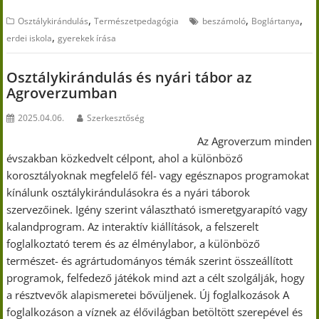
,
,
,
Osztálykirándulás
Természetpedagógia
beszámoló
Boglártanya
,
erdei iskola
gyerekek írása
Osztálykirándulás és nyári tábor az
Agroverzumban
2025.04.06.
Szerkesztőség
Az Agroverzum minden
évszakban közkedvelt célpont, ahol a különböző
korosztályoknak megfelelő fél- vagy egésznapos programokat
kínálunk osztálykirándulásokra és a nyári táborok
szervezőinek. Igény szerint választható ismeretgyarapító vagy
kalandprogram. Az interaktív kiállítások, a felszerelt
foglalkoztató terem és az élménylabor, a különböző
természet- és agrártudományos témák szerint összeállított
programok, felfedező játékok mind azt a célt szolgálják, hogy
a résztvevők alapismeretei bővüljenek. Új foglalkozások A
foglalkozáson a víznek az élővilágban betöltött szerepével és