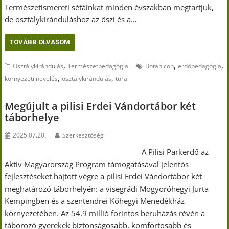
Természetismereti sétáinkat minden évszakban megtartjuk,
de osztálykiránduláshoz az őszi és a…
TOVÁBB OLVASOM
,
,
,
Osztálykirándulás
Természetpedagógia
Botanicon
erdőpedagógia
,
,
környezeti nevelés
osztálykirándulás
túra
Megújult a pilisi Erdei Vándortábor két
táborhelye
2025.07.20.
Szerkesztőség
A Pilisi Parkerdő az
Aktív Magyarország Program támogatásával jelentős
fejlesztéseket hajtott végre a pilisi Erdei Vándortábor két
meghatározó táborhelyén: a visegrádi Mogyoróhegyi Jurta
Kempingben és a szentendrei Kőhegyi Menedékház
környezetében. Az 54,9 millió forintos beruházás révén a
táborozó gyerekek biztonságosabb, komfortosabb és