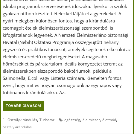
iskolai programok szervezésének időszaka. Ilyenkor a szülők
gyakran otthon készített ételekkel látják el a gyerekeket. A
nyári melegben különösen fontos, hogy a kirándulásra
csomagolt ételek élelmiszerbiztonsági szempontból is
kifogástalanok legyenek. A Nemzeti Élelmiszerlánc-biztonsági
Hivatal (Nébih) Oktatási Programja összegyűjtött néhány
egyszerű és praktikus tanácsot, amelyek segítenek elkerülni az
élelmiszer-eredetű megbetegedéseket.A magasabb
hőmérséklet és páratartalom ideális környezetet teremt az
élelmiszerekben elszaporodó baktériumok, például a
Salmonella, E.coli vagy Listeria számára. Kiemelten fontos
ezért, hogy mit és hogyan csomagolunk az egynapos vagy
többnapos kirándulásokra. Az…
TOVÁBB OLVASOM
,
,
,
,
Osztálykirándulás
Tudástár
egészség
élelmiszer
életmód
osztálykirándulás