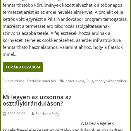
fenntarthatóbb körülmények között élvezhetik a többnapos
természetjárást és az erdei nevelés élményét. A projekt célja
kettős volt: egyrészt a Pilisi Vándortábor program támogatása,
másrészt a természetjáró táborozás szolgáltatásainak
színvonalasabbá tétele. A fejlesztések hozzájárulnak a
környezeti terhelés csökkentéséhez, az erdei infrastruktúra
fenntartható használatához, valamint ahhoz, hogy a fiatalok
minél…
TOVÁBB OLVASOM
,
,
,
,
Kirándulás
Osztálykirándulás
erdei iskola
Pilis
tábor
vándortábor
Mi legyen az uzsonna az
osztálykiránduláson?
2025.06.09.
Szerkesztőség
A tanév végének
közeledtével elérkezett az osztálykirándulások és szabadtéri