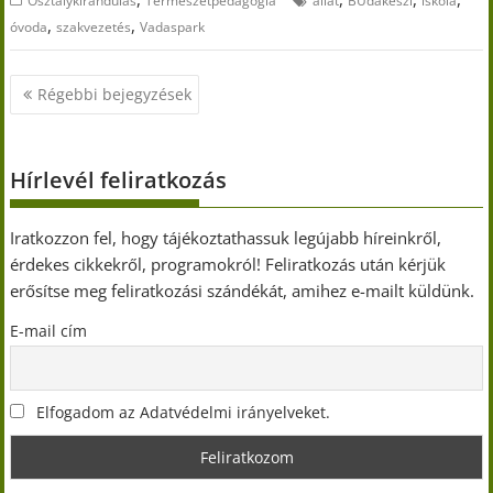
Osztálykirándulás
Természetpedagógia
állat
BUdakeszi
iskola
,
,
óvoda
szakvezetés
Vadaspark
Bejegyzés
Régebbi bejegyzések
navigáció
Hírlevél feliratkozás
Iratkozzon fel, hogy tájékoztathassuk legújabb híreinkről,
érdekes cikkekről, programokról! Feliratkozás után kérjük
erősítse meg feliratkozási szándékát, amihez e-mailt küldünk.
E-mail cím
Elfogadom az Adatvédelmi irányelveket.