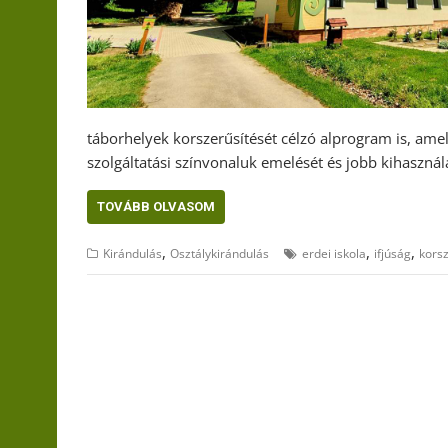
táborhelyek korszerűsítését célzó alprogram is, ame
szolgáltatási színvonaluk emelését és jobb kihasználá
TOVÁBB OLVASOM
,
,
,
Kirándulás
Osztálykirándulás
erdei iskola
ifjúság
korsz