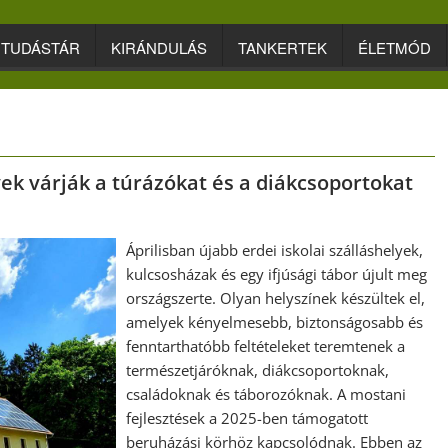
TUDÁSTÁR
KIRÁNDULÁS
TANKERTEK
ÉLETMÓD
ek várják a túrázókat és a diákcsoportokat
Áprilisban újabb erdei iskolai szálláshelyek,
kulcsosházak és egy ifjúsági tábor újult meg
országszerte. Olyan helyszínek készültek el,
amelyek kényelmesebb, biztonságosabb és
fenntarthatóbb feltételeket teremtenek a
természetjáróknak, diákcsoportoknak,
családoknak és táborozóknak. A mostani
fejlesztések a 2025-ben támogatott
beruházási körhöz kapcsolódnak. Ebben az