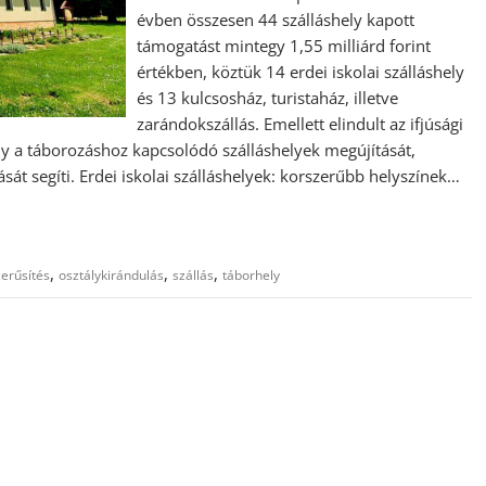
évben összesen 44 szálláshely kapott
támogatást mintegy 1,55 milliárd forint
értékben, köztük 14 erdei iskolai szálláshely
és 13 kulcsosház, turistaház, illetve
zarándokszállás. Emellett elindult az ifjúsági
ly a táborozáshoz kapcsolódó szálláshelyek megújítását,
sát segíti. Erdei iskolai szálláshelyek: korszerűbb helyszínek…
,
,
,
erűsítés
osztálykirándulás
szállás
táborhely