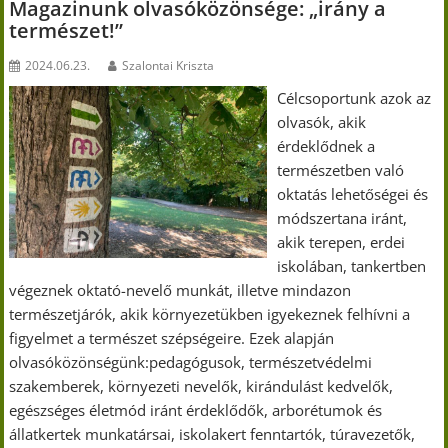
Magazinunk olvasóközönsége: „irány a
természet!”
2024.06.23.
Szalontai Kriszta
Célcsoportunk azok az
olvasók, akik
érdeklődnek a
természetben való
oktatás lehetőségei és
módszertana iránt,
akik terepen, erdei
iskolában, tankertben
végeznek oktató-nevelő munkát, illetve mindazon
természetjárók, akik környezetükben igyekeznek felhívni a
figyelmet a természet szépségeire. Ezek alapján
olvasóközönségünk:pedagógusok, természetvédelmi
szakemberek, környezeti nevelők, kirándulást kedvelők,
egészséges életmód iránt érdeklődők, arborétumok és
állatkertek munkatársai, iskolakert fenntartók, túravezetők,