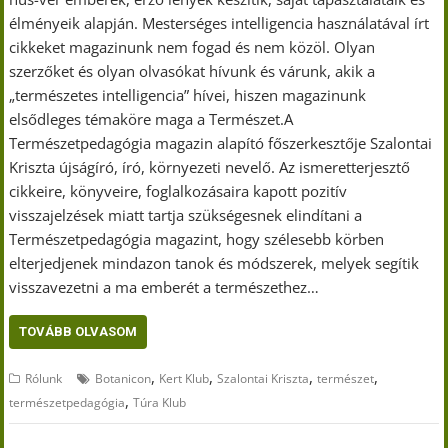
élményeik alapján. Mesterséges intelligencia használatával írt
cikkeket magazinunk nem fogad és nem közöl. Olyan
szerzőket és olyan olvasókat hívunk és várunk, akik a
„természetes intelligencia” hívei, hiszen magazinunk
elsődleges témaköre maga a Természet.A
Természetpedagógia magazin alapító főszerkesztője Szalontai
Kriszta újságíró, író, környezeti nevelő. Az ismeretterjesztő
cikkeire, könyveire, foglalkozásaira kapott pozitív
visszajelzések miatt tartja szükségesnek elindítani a
Természetpedagógia magazint, hogy szélesebb körben
elterjedjenek mindazon tanok és módszerek, melyek segítik
visszavezetni a ma emberét a természethez…
TOVÁBB OLVASOM
,
,
,
,
Rólunk
Botanicon
Kert Klub
Szalontai Kriszta
természet
,
természetpedagógia
Túra Klub