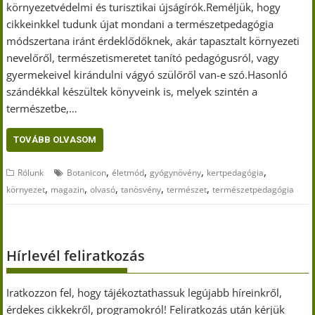
környezetvédelmi és turisztikai újságírók.Reméljük, hogy
cikkeinkkel tudunk újat mondani a természetpedagógia
módszertana iránt érdeklődőknek, akár tapasztalt környezeti
nevelőről, természetismeretet tanító pedagógusról, vagy
gyermekeivel kirándulni vágyó szülőről van-e szó.Hasonló
szándékkal készültek könyveink is, melyek szintén a
természetbe,…
TOVÁBB OLVASOM
,
,
,
,
Rólunk
Botanicon
életmód
gyógynövény
kertpedagógia
,
,
,
,
,
környezet
magazin
olvasó
tanösvény
természet
természetpedagógia
Hírlevél feliratkozás
Iratkozzon fel, hogy tájékoztathassuk legújabb híreinkről,
érdekes cikkekről, programokról! Feliratkozás után kérjük