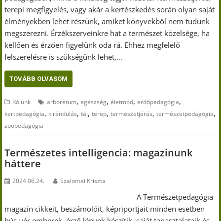
terepi megfigyelés, vagy akár a kertészkedés során olyan saját
élményekben lehet részünk, amiket könyvekből nem tudunk
megszerezni. Érzékszerveinkre hat a természet közelsége, ha
kellően és érzően figyelünk oda rá. Ehhez megfelelő
felszerelésre is szükségünk lehet,…
TOVÁBB OLVASOM
,
,
,
,
Rólunk
arborétum
egészség
életmód
erdőpedagógia
,
,
,
,
,
,
kertpedagógia
kirándulás
táj
terep
természetjárás
természetpedagógia
zoopedagógia
Természetes intelligencia: magazinunk
háttere
2024.06.24.
Szalontai Kriszta
A Természetpedagógia
magazin cikkeit, beszámolóit, képriportjait minden esetben
hús-vér emberek, érző lények készítik, saját tapasztalataik és