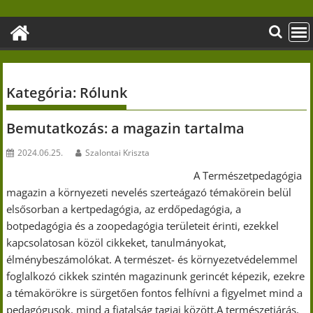
Skip
to
content
Kategória:
Rólunk
Bemutatkozás: a magazin tartalma
2024.06.25.
Szalontai Kriszta
A Természetpedagógia
magazin a környezeti nevelés szerteágazó témakörein belül
elsősorban a kertpedagógia, az erdőpedagógia, a
botpedagógia és a zoopedagógia területeit érinti, ezekkel
kapcsolatosan közöl cikkeket, tanulmányokat,
élménybeszámolókat. A természet- és környezetvédelemmel
foglalkozó cikkek szintén magazinunk gerincét képezik, ezekre
a témakörökre is sürgetően fontos felhívni a figyelmet mind a
pedagógusok, mind a fiatalság tagjai között.A természetjárás,