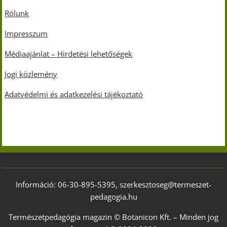
Rólunk
Impresszum
Médiaajánlat – Hirdetési lehetőségek
Jogi közlemény
Adatvédelmi és adatkezelési tájékoztató
Információ: 06-30-895-5395, szerkesztoseg@termeszet-
pedagogia.hu
Természetpedagógia magazin © Botanicon Kft. – Minden jog