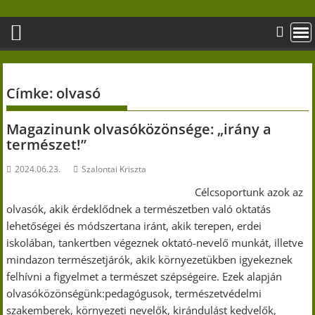
Skip
to
content
Címke:
olvasó
Magazinunk olvasóközönsége: „irány a
természet!”
2024.06.23.
Szalontai Kriszta
Célcsoportunk azok az
olvasók, akik érdeklődnek a természetben való oktatás
lehetőségei és módszertana iránt, akik terepen, erdei
iskolában, tankertben végeznek oktató-nevelő munkát, illetve
mindazon természetjárók, akik környezetükben igyekeznek
felhívni a figyelmet a természet szépségeire. Ezek alapján
olvasóközönségünk:pedagógusok, természetvédelmi
szakemberek, környezeti nevelők, kirándulást kedvelők,