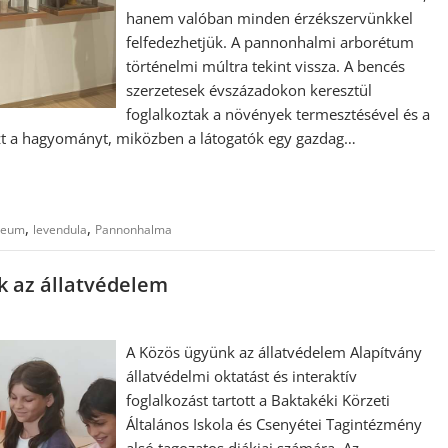
hanem valóban minden érzékszervünkkel
felfedezhetjük. A pannonhalmi arborétum
történelmi múltra tekint vissza. A bencés
szerzetesek évszázadokon keresztül
foglalkoztak a növények termesztésével és a
ezt a hagyományt, miközben a látogatók egy gazdag…
,
,
zeum
levendula
Pannonhalma
k az állatvédelem
A Közös ügyünk az állatvédelem Alapítvány
állatvédelmi oktatást és interaktív
foglalkozást tartott a Baktakéki Körzeti
Általános Iskola és Csenyétei Tagintézmény
alsó tagozatos diákjai számára. Az