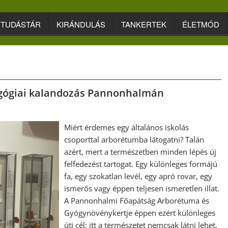
TUDÁSTÁR
KIRÁNDULÁS
TANKERTEK
ÉLETMÓD
dagógiai kalandozás Pannonhalmán
Miért érdemes egy általános iskolás
csoporttal arborétumba látogatni? Talán
azért, mert a természetben minden lépés új
felfedezést tartogat. Egy különleges formájú
fa, egy szokatlan levél, egy apró rovar, egy
ismerős vagy éppen teljesen ismeretlen illat.
A Pannonhalmi Főapátság Arborétuma és
Gyógynövénykertje éppen ezért különleges
úti cél: itt a természetet nemcsak látni lehet,