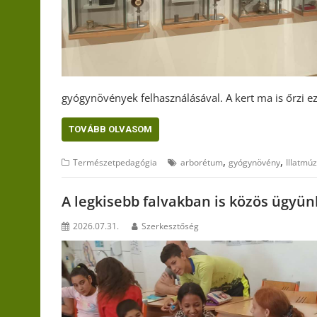
gyógynövények felhasználásával. A kert ma is őrzi 
TOVÁBB OLVASOM
,
,
Természetpedagógia
arborétum
gyógynövény
Illatmú
A legkisebb falvakban is közös ügyün
2026.07.31.
Szerkesztőség