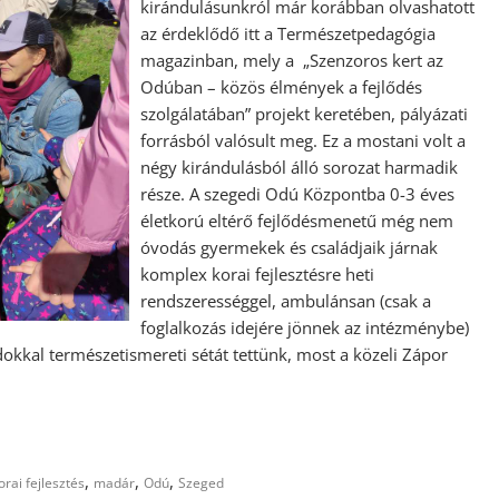
kirándulásunkról már korábban olvashatott
az érdeklődő itt a Természetpedagógia
magazinban, mely a „Szenzoros kert az
Odúban – közös élmények a fejlődés
szolgálatában” projekt keretében, pályázati
forrásból valósult meg. Ez a mostani volt a
négy kirándulásból álló sorozat harmadik
része. A szegedi Odú Központba 0-3 éves
életkorú eltérő fejlődésmenetű még nem
óvodás gyermekek és családjaik járnak
komplex korai fejlesztésre heti
rendszerességgel, ambulánsan (csak a
foglalkozás idejére jönnek az intézménybe)
ádokkal természetismereti sétát tettünk, most a közeli Zápor
,
,
,
orai fejlesztés
madár
Odú
Szeged