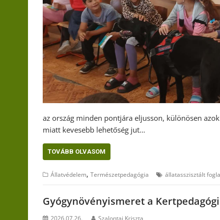
az ország minden pontjára eljusson, különösen azokr
miatt kevesebb lehetőség jut…
TOVÁBB OLVASOM
,
Állatvédelem
Természetpedagógia
állatasszisztált fogl
Gyógynövényismeret a Kertpedagógi
2026.07.26.
Szalontai Kriszta