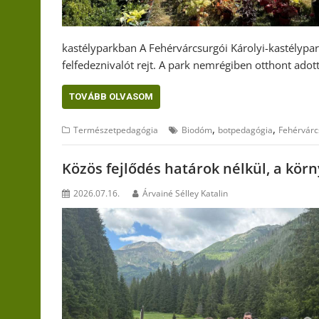
kastélyparkban A Fehérvárcsurgói Károlyi-kastélypa
felfedeznivalót rejt. A park nemrégiben otthont ado
TOVÁBB OLVASOM
,
,
Természetpedagógia
Biodóm
botpedagógia
Fehérvárc
Közös fejlődés határok nélkül, a kör
2026.07.16.
Árvainé Sélley Katalin