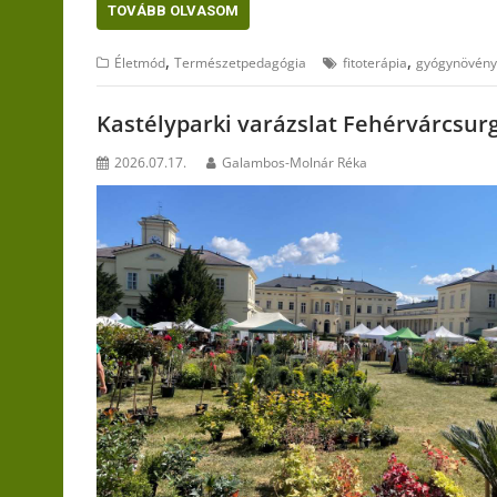
TOVÁBB OLVASOM
,
,
Életmód
Természetpedagógia
fitoterápia
gyógynövény
Kastélyparki varázslat Fehérvárcsur
2026.07.17.
Galambos-Molnár Réka