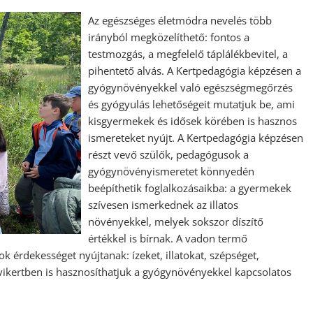
Az egészséges életmódra nevelés több
irányból megközelíthető: fontos a
testmozgás, a megfelelő táplálékbevitel, a
pihentető alvás. A Kertpedagógia képzésen a
gyógynövényekkel való egészségmegőrzés
és gyógyulás lehetőségeit mutatjuk be, ami
kisgyermekek és idősek körében is hasznos
ismereteket nyújt. A Kertpedagógia képzésen
részt vevő szülők, pedagógusok a
gyógynövényismeretet könnyedén
beépíthetik foglalkozásaikba: a gyermekek
szívesen ismerkednek az illatos
növényekkel, melyek sokszor díszítő
értékkel is bírnak. A vadon termő
 érdekességet nyújtanak: ízeket, illatokat, szépséget,
vikertben is hasznosíthatjuk a gyógynövényekkel kapcsolatos