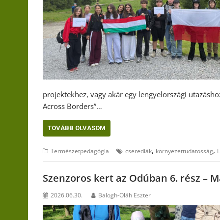
projektekhez, vagy akár egy lengyelországi uta
Across Borders”…
TOVÁBB OLVASOM
,
,
Természetpedagógia
cserediák
környezettudatosság
L
Szenzoros kert az Odúban 6. rész – M
2026.06.30.
Balogh-Oláh Eszter