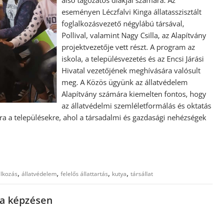
eseményen Léczfalvi Kinga állatasszisztált
foglalkozásvezető négylábú társával,
Pollival, valamint Nagy Csilla, az Alapítvány
projektvezetője vett részt. A program az
iskola, a településvezetés és az Encsi Járási
Hivatal vezetőjének meghívására valósult
meg. A Közös ügyünk az állatvédelem
Alapítvány számára kiemelten fontos, hogy
az állatvédelmi szemléletformálás és oktatás
a a településekre, ahol a társadalmi és gazdasági nehézségek
,
,
,
,
alkozás
állatvédelem
felelős állattartás
kutya
társállat
a képzésen