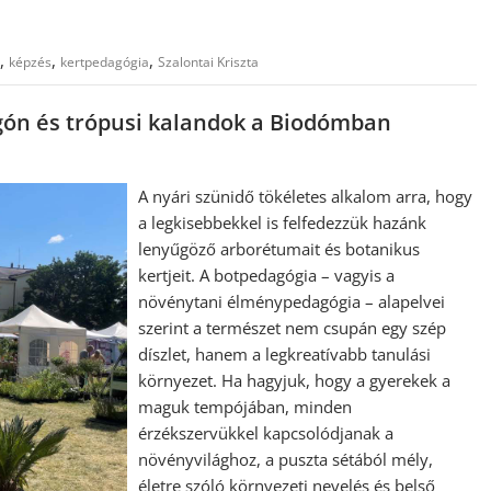
,
,
,
képzés
kertpedagógia
Szalontai Kriszta
gón és trópusi kalandok a Biodómban
A nyári szünidő tökéletes alkalom arra, hogy
a legkisebbekkel is felfedezzük hazánk
lenyűgöző arborétumait és botanikus
kertjeit. A botpedagógia – vagyis a
növénytani élménypedagógia – alapelvei
szerint a természet nem csupán egy szép
díszlet, hanem a legkreatívabb tanulási
környezet. Ha hagyjuk, hogy a gyerekek a
maguk tempójában, minden
érzékszervükkel kapcsolódjanak a
növényvilághoz, a puszta sétából mély,
életre szóló környezeti nevelés és belső