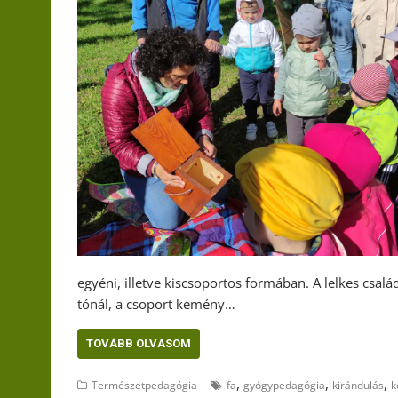
egyéni, illetve kiscsoportos formában. A lelkes csal
tónál, a csoport kemény…
TOVÁBB OLVASOM
,
,
,
Természetpedagógia
fa
gyógypedagógia
kirándulás
k