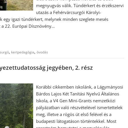
megnyugvás válik. Tündérkert és érzékszervi
utazás a Fehérvárcsurgói Károlyi-
rk egy igazi tündérkert, melynek minden szeglete mesés
tt a 22. Európai Dísznövény…
,
,
surgó
kertpedagógia
óvodás
nyezettudatosság jegyében, 2. rész
Korábbi cikkemben iskolánk, a Lágymányosi
Bárdos Lajos Két Tanítási Nyelvű Általános
Iskola, a V4 Gen Mini-Grants nemzetközi
pályázatban való részvételével ismertettelek
meg, illetve a rögös út első felével és a
budapesti látogatáson történtekkel. Most