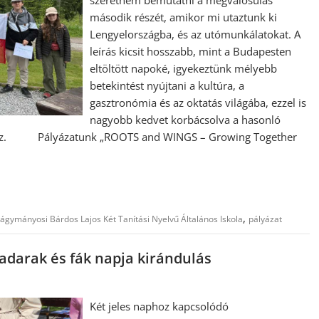
szeretném bemutatni a megvalósulás
második részét, amikor mi utaztunk ki
Lengyelországba, és az utómunkálatokat. A
leírás kicsit hosszabb, mint a Budapesten
eltöltött napoké, igyekeztünk mélyebb
betekintést nyújtani a kultúra, a
gasztronómia és az oktatás világába, ezzel is
nagyobb kedvet korbácsolva a hasonló
záshoz. Pályázatunk „ROOTS and WINGS – Growing Together
,
ágymányosi Bárdos Lajos Két Tanítási Nyelvű Általános Iskola
pályázat
adarak és fák napja kirándulás
Két jeles naphoz kapcsolódó