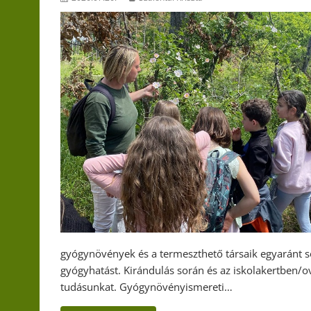
gyógynövények és a termeszthető társaik egyaránt sok
gyógyhatást. Kirándulás során és az iskolakertben/o
tudásunkat. Gyógynövényismereti…