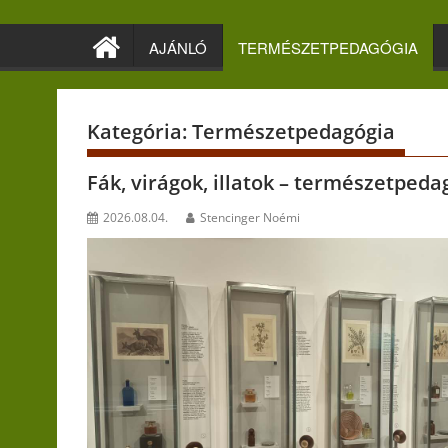
Skip
to
AJÁNLÓ
TERMÉSZETPEDAGÓGIA
content
Kategória:
Természetpedagógia
Fák, virágok, illatok – természetpe
2026.08.04.
Stencinger Noémi