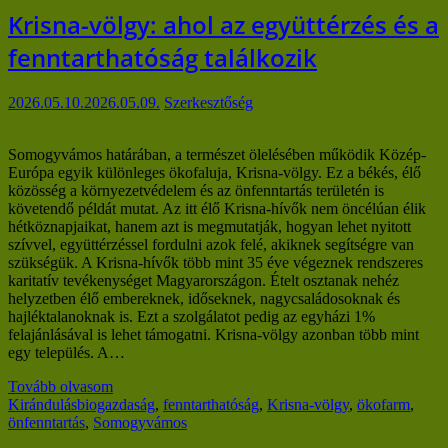
Krisna-völgy: ahol az együttérzés és a
fenntarthatóság találkozik
2026.05.10.
2026.05.09.
Szerkesztőség
Somogyvámos határában, a természet ölelésében működik Közép-
Európa egyik különleges ökofaluja, Krisna-völgy. Ez a békés, élő
közösség a környezetvédelem és az önfenntartás területén is
követendő példát mutat. Az itt élő Krisna-hívők nem öncélúan élik
hétköznapjaikat, hanem azt is megmutatják, hogyan lehet nyitott
szívvel, együttérzéssel fordulni azok felé, akiknek segítségre van
szükségük. A Krisna-hívők több mint 35 éve végeznek rendszeres
karitatív tevékenységet Magyarországon. Ételt osztanak nehéz
helyzetben élő embereknek, időseknek, nagycsaládosoknak és
hajléktalanoknak is. Ezt a szolgálatot pedig az egyházi 1%
felajánlásával is lehet támogatni. Krisna-völgy azonban több mint
egy település. A…
Tovább olvasom
Kirándulás
biogazdaság
,
fenntarthatóság
,
Krisna-völgy
,
ökofarm
,
önfenntartás
,
Somogyvámos