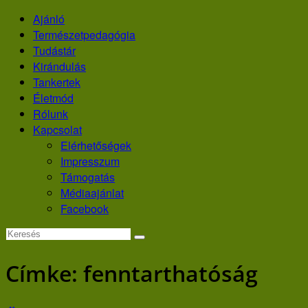
Skip
Ajánló
to
Természetpedagógia
content
Tudástár
Kirándulás
Tankertek
Életmód
Rólunk
Kapcsolat
Elérhetőségek
Impresszum
Támogatás
Médiaajánlat
Facebook
Címke:
fenntarthatóság