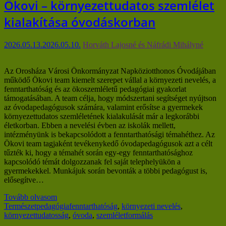
Ökovi – környezettudatos szemlélet
kialakítása óvodáskorban
2026.05.13.
2026.05.10.
Horváth Lajosné és Náfrádi Mihályné
Az Orosháza Városi Önkormányzat Napköziotthonos Óvodájában
működő Ökovi team kiemelt szerepet vállal a környezeti nevelés, a
fenntarthatóság és az ökoszemléletű pedagógiai gyakorlat
támogatásában. A team célja, hogy módszertani segítséget nyújtson
az óvodapedagógusok számára, valamint erősítse a gyermekek
környezettudatos szemléletének kialakulását már a legkorábbi
életkorban. Ebben a nevelési évben az iskolák mellett,
intézményünk is bekapcsolódott a fenntarthatósági témahéthez. Az
Ökovi team tagjaként tevékenykedő óvodapedagógusok azt a célt
tűzték ki, hogy a témahét során egy-egy fenntarthatósághoz
kapcsolódó témát dolgozzanak fel saját telephelyükön a
gyermekekkel. Munkájuk során bevonták a többi pedagógust is,
elősegítve…
Tovább olvasom
Természetpedagógia
fenntarthatóság
,
környezeti nevelés
,
környezettudatosság
,
óvoda
,
szemléletformálás