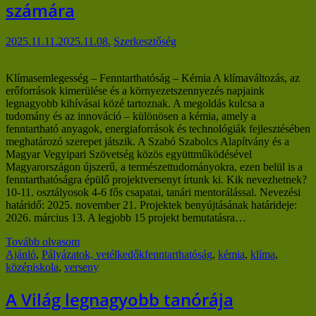
számára
2025.11.11.
2025.11.08.
Szerkesztőség
Klímasemlegesség – Fenntarthatóság – Kémia A klímaváltozás, az
erőforrások kimerülése és a környezetszennyezés napjaink
legnagyobb kihívásai közé tartoznak. A megoldás kulcsa a
tudomány és az innováció – különösen a kémia, amely a
fenntartható anyagok, energiaforrások és technológiák fejlesztésében
meghatározó szerepet játszik. A Szabó Szabolcs Alapítvány és a
Magyar Vegyipari Szövetség közös együttműködésével
Magyarországon újszerű, a természettudományokra, ezen belül is a
fenntarthatóságra épülő projektversenyt írtunk ki. Kik nevezhetnek?
10-11. osztályosok 4-6 fős csapatai, tanári mentorálással. Nevezési
határidő: 2025. november 21. Projektek benyújtásának határideje:
2026. március 13. A legjobb 15 projekt bemutatásra…
Tovább olvasom
Ajánló
,
Pályázatok, vetélkedők
fenntarthatóság
,
kémia
,
klíma
,
középiskola
,
verseny
A Világ legnagyobb tanórája