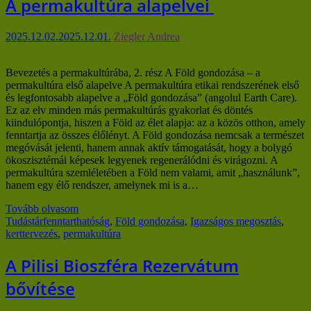
A permakultúra alapelvei
2025.12.02.
2025.12.01.
Ziegler Andrea
Bevezetés a permakultúrába, 2. rész A Föld gondozása – a
permakultúra első alapelve A permakultúra etikai rendszerének első
és legfontosabb alapelve a „Föld gondozása” (angolul Earth Care).
Ez az elv minden más permakultúrás gyakorlat és döntés
kiindulópontja, hiszen a Föld az élet alapja: az a közös otthon, amely
fenntartja az összes élőlényt. A Föld gondozása nemcsak a természet
megóvását jelenti, hanem annak aktív támogatását, hogy a bolygó
ökoszisztémái képesek legyenek regenerálódni és virágozni. A
permakultúra szemléletében a Föld nem valami, amit „használunk”,
hanem egy élő rendszer, amelynek mi is a…
Tovább olvasom
Tudástár
fenntarthatóság
,
Föld gondozása
,
Igazságos megosztás
,
kerttervezés
,
permakultúra
A Pilisi Bioszféra Rezervátum
bővítése