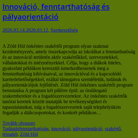
Innováció, fenntarthatóság és
pályaorientáció
2026.03.14.
2026.03.12.
Szerkesztőség
A Zöld Híd önkéntes szakértői program olyan szakmai
kezdeményezés, amely összekapcsolja az iskolákat a fenntarthatóság
és az innováció területén aktív szakértőkkel, szervezetekkel,
vállalatokkal és intézményekkel. Célja, hogy a diákok hiteles,
gyakorlati példákon keresztül ismerkedhessenek meg a
fenntarthatóság kihívásaival, az innovációval és a kapcsolódó
karrierlehetőségekkel, ezáltal támogatva szemléletük, tudásuk és
pályaorientációjuk fejlődését. Zöld Híd önkéntes szakértői program
bemutatása A program két pillérre épül: az óralátogató
szakemberekre és a fogadószervezetekre. Az önkéntes szakértők
tanórai keretek között mutatják be tevékenységüket és
tapasztalataikat, míg a fogadószervezetek saját telephelyükön
fogadják a diákcsoportokat, és konkrét példákon…
Tovább olvasom
Tudástár
fenntarthatóság
,
innováció
,
pályaorientáció
,
szakértő
,
témahét
,
Zöld Híd