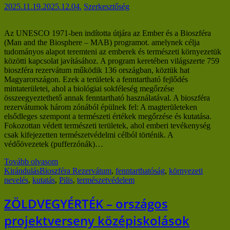
2025.11.19.
2025.12.04.
Szerkesztőség
Az UNESCO 1971-ben indította útjára az Ember és a Bioszféra
(Man and the Biosphere – MAB) programot. amelynek célja
tudományos alapot teremteni az emberek és természeti környezetük
közötti kapcsolat javításához. A program keretében világszerte 759
bioszféra rezervátum működik 136 országban, köztük hat
Magyarországon. Ezek a területek a fenntartható fejlődés
mintaterületei, ahol a biológiai sokféleség megőrzése
összeegyeztethető annak fenntartható használatával. A bioszféra
rezervátumok három zónából épülnek fel: A magterületeken
elsődleges szempont a természeti értékek megőrzése és kutatása.
Fokozottan védett természeti területek, ahol emberi tevékenység
csak kifejezetten természetvédelmi célból történik. A
védőövezetek (pufferzónák)…
Tovább olvasom
Kirándulás
Bioszféra Rezervátum
,
fenntarthatóság
,
környezeti
nevelés
,
kutatás
,
Pilis
,
természetvédelem
ZÖLDVEGYÉRTÉK – országos
projektverseny középiskolások