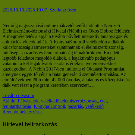
2025.10.10.
2025.10.07.
Szerkesztőség
Nemrég nagyszabású online diákvetélkedőt indított a Nemzeti
Élelmiszerlánc-biztonsági Hivatal (Nébih) az Okos Doboz felületén.
A megmérettetés alapját a tovább bővített interaktív tananyagok és
animációs videók adják. A KonyhaKontroll vetélkedőn a diákok
kulcsfontosságú ismereteket sajátíthatnak el élelmiszerbiztonság, -
minőség, -pazarlás és fenntarthatóság témakörökben. Emellett
legtöbb feladatot megoldó diákok, a legaktívabb pedagógus,
valamint a két legaktívabb iskola is értékes nyereményekkel
gazdagodhat. A Nébih 2017-ben indította el Oktatási Programját,
amelynek egyik fő célja a fiatal generáció szemléletformálása. Az
elmúlt években több mint 42.000 óvodás, általános és középiskolás
diák vett részt a program keretében szervezett,…
Tovább olvasom
Ajánló
,
Pályázatok, vetélkedők
élemiszerbiztonság
,
étel
,
fenntarthatóság
,
KonyhaKontroll
,
pazarlás
,
vetélkedő
Bejegyzés
Régebbi bejegyzések
navigáció
Hírlevél feliratkozás