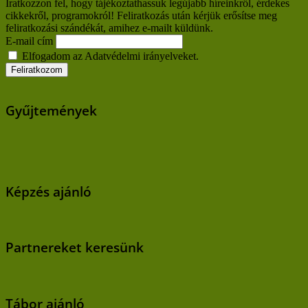
Iratkozzon fel, hogy tájékoztathassuk legújabb híreinkről, érdekes
cikkekről, programokról! Feliratkozás után kérjük erősítse meg
feliratkozási szándékát, amihez e-mailt küldünk.
E-mail cím
Elfogadom az Adatvédelmi irányelveket.
Gyűjtemények
Képzés ajánló
Partnereket keresünk
Tábor ajánló