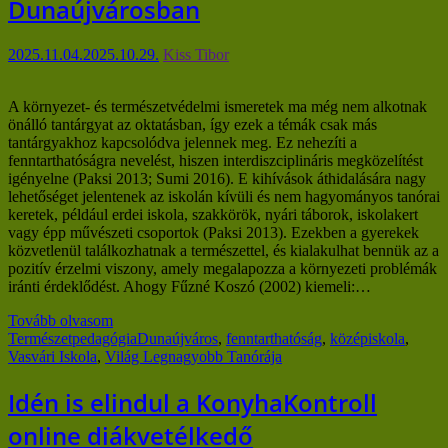
Dunaújvárosban
2025.11.04.
2025.10.29.
Kiss Tibor
A környezet- és természetvédelmi ismeretek ma még nem alkotnak
önálló tantárgyat az oktatásban, így ezek a témák csak más
tantárgyakhoz kapcsolódva jelennek meg. Ez nehezíti a
fenntarthatóságra nevelést, hiszen interdiszciplináris megközelítést
igényelne (Paksi 2013; Sumi 2016). E kihívások áthidalására nagy
lehetőséget jelentenek az iskolán kívüli és nem hagyományos tanórai
keretek, például erdei iskola, szakkörök, nyári táborok, iskolakert
vagy épp művészeti csoportok (Paksi 2013). Ezekben a gyerekek
közvetlenül találkozhatnak a természettel, és kialakulhat bennük az a
pozitív érzelmi viszony, amely megalapozza a környezeti problémák
iránti érdeklődést. Ahogy Fűzné Koszó (2002) kiemeli:…
Tovább olvasom
Természetpedagógia
Dunaújváros
,
fenntarthatóság
,
középiskola
,
Vasvári Iskola
,
Világ Legnagyobb Tanórája
Idén is elindul a KonyhaKontroll
online diákvetélkedő