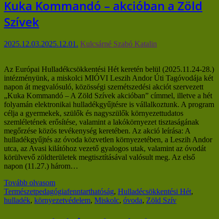
Kuka Kommandó – akcióban a Zöld
Szívek
2025.12.03.
2025.12.01.
Kulcsárné Szabó Katalin
Az Európai Hulladékcsökkentési Hét keretén belül (2025.11.24-28.)
intézményünk, a miskolci MIÓVI Leszih Andor Úti Tagóvodája két
napon át megvalósuló, közösségi szemétszedési akciót szervezett
„Kuka Kommandó – A Zöld Szívek akcióban” címmel, illetve a hét
folyamán elektronikai hulladékgyűjtésre is vállalkoztunk. A program
célja a gyermekek, szülők és nagyszülők környezettudatos
szemléletének erősítése, valamint a lakókörnyezet tisztaságának
megőrzése közös tevékenység keretében. Az akció leírása: A
hulladékgyűjtés az óvoda közvetlen környezetében, a Leszih Andor
utca, az Avasi kilátóhoz vezető gyalogos utak, valamint az óvodát
körülvevő zöldterületek megtisztításával valósult meg. Az első
napon (11.27.) három…
Tovább olvasom
Természetpedagógia
fenntarthatóság
,
Hulladécsökkentési Hét
,
hulladék
,
környezetvédelem
,
Miskolc
,
óvoda
,
Zöld Szív