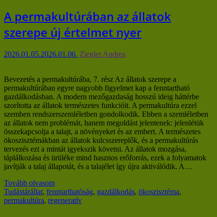
A permakultúrában az állatok
szerepe új értelmet nyer
2026.01.05.
2026.01.06.
Ziegler Andrea
Bevezetés a permakultúrába, 7. rész Az állatok szerepe a
permakultúrában egyre nagyobb figyelmet kap a fenntartható
gazdálkodásban. A modern mezőgazdaság hosszú ideig háttérbe
szorította az állatok természetes funkcióit. A permakultúra ezzel
szemben rendszerszemléletben gondolkodik. Ebben a szemléletben
az állatok nem problémát, hanem megoldást jelentenek: jelenlétük
összekapcsolja a talajt, a növényeket és az embert. A természetes
ökoszisztémákban az állatok kulcsszereplők, és a permakultúrás
tervezés ezt a mintát igyekszik követni. Az állatok mozgása,
táplálkozása és ürüléke mind hasznos erőforrás, ezek a folyamatok
javítják a talaj állapotát, és a talajélet így újra aktiválódik. A…
Tovább olvasom
Tudástár
állat
,
fenntarthatóság
,
gazdálkodás
,
ökoszisztéma
,
permakultúra
,
regeneratív