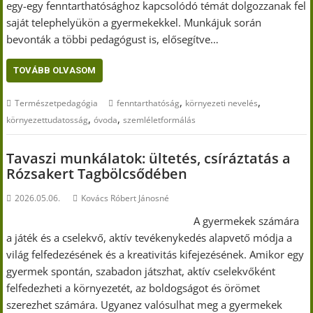
egy-egy fenntarthatósághoz kapcsolódó témát dolgozzanak fel
saját telephelyükön a gyermekekkel. Munkájuk során
bevonták a többi pedagógust is, elősegítve…
TOVÁBB OLVASOM
,
,
Természetpedagógia
fenntarthatóság
környezeti nevelés
,
,
környezettudatosság
óvoda
szemléletformálás
Tavaszi munkálatok: ültetés, csíráztatás a
Rózsakert Tagbölcsődében
2026.05.06.
Kovács Róbert Jánosné
A gyermekek számára
a játék és a cselekvő, aktív tevékenykedés alapvető módja a
világ felfedezésének és a kreativitás kifejezésének. Amikor egy
gyermek spontán, szabadon játszhat, aktív cselekvőként
felfedezheti a környezetét, az boldogságot és örömet
szerezhet számára. Ugyanez valósulhat meg a gyermekek