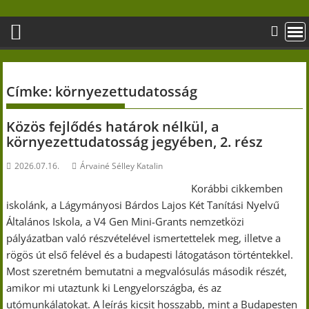
Skip
to
content
Címke:
környezettudatosság
Közös fejlődés határok nélkül, a
környezettudatosság jegyében, 2. rész
2026.07.16.
Árvainé Sélley Katalin
Korábbi cikkemben
iskolánk, a Lágymányosi Bárdos Lajos Két Tanítási Nyelvű
Általános Iskola, a V4 Gen Mini-Grants nemzetközi
pályázatban való részvételével ismertettelek meg, illetve a
rögös út első felével és a budapesti látogatáson történtekkel.
Most szeretném bemutatni a megvalósulás második részét,
amikor mi utaztunk ki Lengyelországba, és az
utómunkálatokat. A leírás kicsit hosszabb, mint a Budapesten