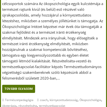
célcsoportok számára Az ökopszichológia egyik kulcstémája a
természet rajtunk kívül (és belül) eső részével való
újrakapcsolódás, amely hozzájárul a környezettudatos
létezéshez, miközben a személyes jóllétünket is támogatja. Az
Ökopszichológiai Intézet képzései már évek óta támogatják a
szakmai fejlődést és a természet iránti érzékenység
elmélyítését. Mindezek arra irányulnak, hogy elősegítsék a
természet iránti érzékenység elmélyítését, miközben
hozzájárulnak a szakmai kompetenciák bővítéséhez,
támogatva egy kiegyensúlyozottabb és egyben életet
támogató létmód kialakítását. Részvételiséta-vezető és
természetkapcsolat-facilitátor képzés Természettudományos
végzettségű szakembereknek szóló képzésünk abból a
felismerésből született 2020-ban,…
TOVÁBB OLVASOM
,
,
,
Természetpedagógia
coach
környezettudatosság
Ökopszichológia
,
,
ökoterápia
részvételiséta
természetkapcsolat