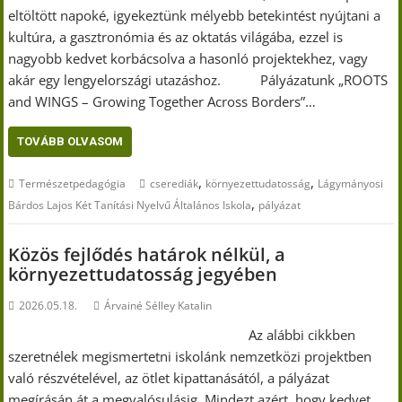
eltöltött napoké, igyekeztünk mélyebb betekintést nyújtani a
kultúra, a gasztronómia és az oktatás világába, ezzel is
nagyobb kedvet korbácsolva a hasonló projektekhez, vagy
akár egy lengyelországi utazáshoz. Pályázatunk „ROOTS
and WINGS – Growing Together Across Borders”…
TOVÁBB OLVASOM
,
,
Természetpedagógia
cserediák
környezettudatosság
Lágymányosi
,
Bárdos Lajos Két Tanítási Nyelvű Általános Iskola
pályázat
Közös fejlődés határok nélkül, a
környezettudatosság jegyében
2026.05.18.
Árvainé Sélley Katalin
Az alábbi cikkben
szeretnélek megismertetni iskolánk nemzetközi projektben
való részvételével, az ötlet kipattanásától, a pályázat
megírásán át a megvalósulásig. Mindezt azért, hogy kedvet