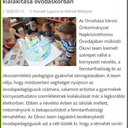
kialakítása óvodáskorban
2026.05.13.
Horváth Lajosné és Náfrádi Mihályné
Az Orosháza Városi
Önkormányzat
Napköziotthonos
Óvodájában működő
Ökovi team kiemelt
szerepet vállal a
környezeti nevelés, a
fenntarthatóság és az
ökoszemléletű pedagógiai gyakorlat támogatásában. A team
célja, hogy módszertani segítséget nyújtson az
óvodapedagógusok számára, valamint erősítse a gyermekek
környezettudatos szemléletének kialakulását már a legkorábbi
életkorban. Ebben a nevelési évben az iskolák mellett,
intézményünk is bekapcsolódott a fenntarthatósági
témahéthez. Az Ökovi team tagjaként tevékenykedő
óvodapedagógusok azt a célt tűzték ki, hogy a témahét során