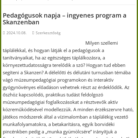
Pedagógusok napja – ingyenes program a
Skanzenban
2024.10.08.
Szerkesztőség
Milyen szellemi
táplálékkal, és hogyan látják el a pedagógusok a
tanítványaikat, ha az egészséges táplálkozásra, a
környezettudatosságra terelődik a szó? Hogyan tud ebben
segíteni a Skanzen? A délelőtti és délutáni turnusban témába
vágó múzeumpedagógiai programokon és interaktív
gyógynövényes előadáson vehetnek részt az érdeklődők. Az
őszhöz kapcsolódó, praktikus tudást feldolgozó
múzeumpedagógiai foglalkozásokat a résztvevők aktív
közreműködésével modellezzük. A minden érzékszervre ható,
játékos módszerek által a vízimalomban a táplálékig vezető
munkafolyamatokra, a betakarításra, egyik borvidéki
pincénkben pedig a „munka gyümölcsére” irányítjuk a