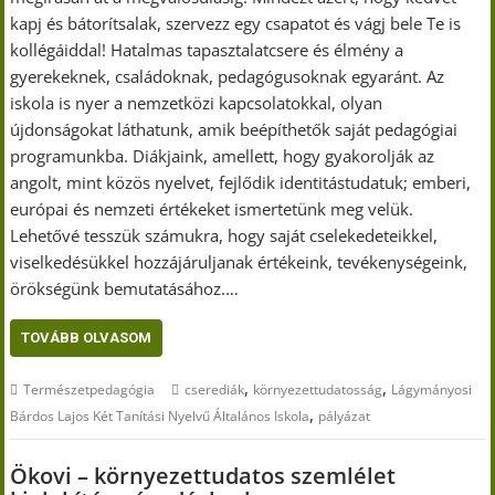
kapj és bátorítsalak, szervezz egy csapatot és vágj bele Te is
kollégáiddal! Hatalmas tapasztalatcsere és élmény a
gyerekeknek, családoknak, pedagógusoknak egyaránt. Az
iskola is nyer a nemzetközi kapcsolatokkal, olyan
újdonságokat láthatunk, amik beépíthetők saját pedagógiai
programunkba. Diákjaink, amellett, hogy gyakorolják az
angolt, mint közös nyelvet, fejlődik identitástudatuk; emberi,
európai és nemzeti értékeket ismertetünk meg velük.
Lehetővé tesszük számukra, hogy saját cselekedeteikkel,
viselkedésükkel hozzájáruljanak értékeink, tevékenységeink,
örökségünk bemutatásához.…
TOVÁBB OLVASOM
,
,
Természetpedagógia
cserediák
környezettudatosság
Lágymányosi
,
Bárdos Lajos Két Tanítási Nyelvű Általános Iskola
pályázat
Ökovi – környezettudatos szemlélet