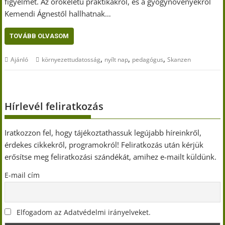
figyelmet. Az örökéletű praktikákról, és a gyógynövényekről
Kemendi Ágnestől hallhatnak…
TOVÁBB OLVASOM
,
,
,
Ajánló
környezettudatosság
nyílt nap
pedagógus
Skanzen
Hírlevél feliratkozás
Iratkozzon fel, hogy tájékoztathassuk legújabb híreinkről,
érdekes cikkekről, programokról! Feliratkozás után kérjük
erősítse meg feliratkozási szándékát, amihez e-mailt küldünk.
E-mail cím
Elfogadom az Adatvédelmi irányelveket.