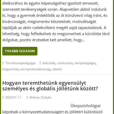
életkorához és egyéni képességeihez igazított tervezett,
szervezett tevékenységek során. Alapvetően abból indulunk
ki, hogy a gyermek érdeklődik az őt körülvevő világ iránt, és
kíváncsiságát, megismerési késztetését, motiváltságát
táplálják az aktív cselekvőként megélt saját tapasztalások. A
lehetőség, hogy felfedezheti és megismerheti a körülötte lévő
dolgokat, pozitív érzéseket kelt amellett, hogy…
TOVÁBB OLVASOM
,
,
,
Természetpedagógia
bölcsőde
csíráztatás
kertpedagógia
,
,
kisgyermek
környezettudatosság
ültetés
Hogyan teremthetünk egyensúlyt
személyes és globális jóllétünk között?
2026.01.11.
Molnos Zselyke
Ökopszichológiai
képzések a környezettudatosságért és jóllétért különböző