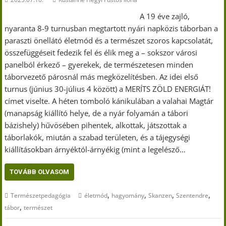
A 19 éve zajló,
nyaranta 8-9 turnusban megtartott nyári napközis táborban a
paraszti önellátó életmód és a természet szoros kapcsolatát,
összefüggéseit fedezik fel és élik meg a – sokszor városi
panelból érkező – gyerekek, de természetesen minden
táborvezető párosnál más megközelítésben. Az idei első
turnus (június 30-július 4 között) a MERÍTS ZÖLD ENERGIÁT!
címet viselte. A héten tomboló kánikulában a valahai Magtár
(manapság kiállító helye, de a nyár folyamán a tábori
bázishely) hűvösében pihentek, alkottak, játszottak a
táborlakók, miután a szabad területen, és a tájegységi
kiállításokban árnyéktól-árnyékig (mint a legelésző…
TOVÁBB OLVASOM
,
,
,
,
Természetpedagógia
életmód
hagyomány
Skanzen
Szentendre
,
tábor
természet