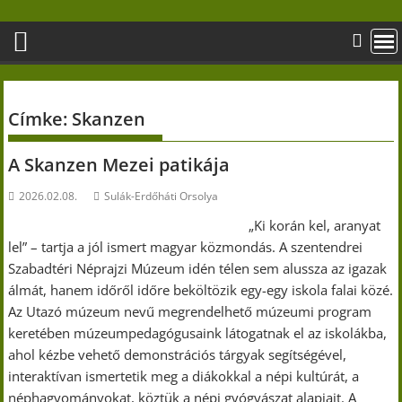
Skip
to
content
Címke:
Skanzen
A Skanzen Mezei patikája
2026.02.08.
Sulák-Erdőháti Orsolya
„Ki korán kel, aranyat
lel” – tartja a jól ismert magyar közmondás. A szentendrei
Szabadtéri Néprajzi Múzeum idén télen sem alussza az igazak
álmát, hanem időről időre beköltözik egy-egy iskola falai közé.
Az Utazó múzeum nevű megrendelhető múzeumi program
keretében múzeumpedagógusaink látogatnak el az iskolákba,
ahol kézbe vehető demonstrációs tárgyak segítségével,
interaktívan ismertetik meg a diákokkal a népi kultúrát, a
néphagyományokat, köztük a népi gyógyászat alapjait. A