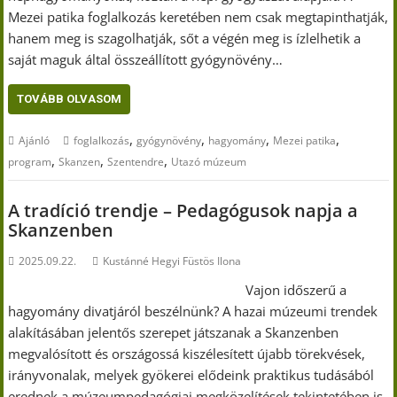
Mezei patika foglalkozás keretében nem csak megtapinthatják,
hanem meg is szagolhatják, sőt a végén meg is ízlelhetik a
saját maguk által összeállított gyógynövény…
TOVÁBB OLVASOM
,
,
,
,
Ajánló
foglalkozás
gyógynövény
hagyomány
Mezei patika
,
,
,
program
Skanzen
Szentendre
Utazó múzeum
A tradíció trendje – Pedagógusok napja a
Skanzenben
2025.09.22.
Kustánné Hegyi Füstös Ilona
Vajon időszerű a
hagyomány divatjáról beszélnünk? A hazai múzeumi trendek
alakításában jelentős szerepet játszanak a Skanzenben
megvalósított és országossá kiszélesített újabb törekvések,
irányvonalak, melyek gyökerei elődeink praktikus tudásából
erednek a múzeumpedagógiai megközelítések tekintetében is.