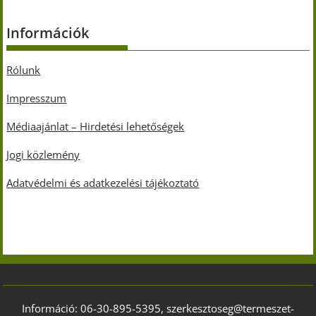
Információk
Rólunk
Impresszum
Médiaajánlat – Hirdetési lehetőségek
Jogi közlemény
Adatvédelmi és adatkezelési tájékoztató
Információ: 06-30-895-5395, szerkesztoseg@termeszet-