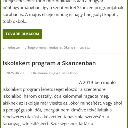
kiteljesedésének több mérföldköve is van a magyar
néphagyományban, így a szentendrei Skanzen programjainak
sorában is. A május elseje mindig is nagy hangsúlyt kapott,
több okból…
TOVÁBB OLVASOM
,
,
,
Tudástár
hagyomány
májusfa
Skanzen
tavasz
Iskolakert program a Skanzenban
2025.04.20.
Kustánné Hegyi Füstös Ilona
A 2019-ben induló
Iskolakert program lehetőségét először a szentendrei
iskolákból három osztály, öt alkalommal ragadta meg,
akiknek az iskolája már viselte az „öko” minősítést, vagy ahol
a pedagógusok időt, energiát nem kímélve felvállalták a
rendszeres utazást a közvetlen tapasztalatszerzésért, a
tananyag színesítéséért. Szükségesnek látták a