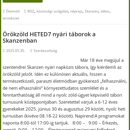
,
,
,
,
,
Életmód
IKSZ
közösségi szolgálat
néprajz
Skanzen
tábor
természet
Örökzöld HETED7 nyári táborok a
Skanzenban
2025.05.30.
Szerkesztőség
Már 18 éve megújul a
szentendrei Skanzen nyári napközis tábora, így kiérdemli az
örökzöld jelzőt. Idén ez különösen aktuális, hiszen a
természetközeli, paraszti életmódban gyökerező „felhasználni,
de nem elhasználni” környezettudatos szemlélet és a
fenntarthatóság áll mind a nyolc zöld-ügyet képviselő tábori
turnusunk középpontjában. Szeretettel várjuk a 6-12 éves
gyerekeket 2025. június 30 és augusztus 29 között, nyolc heti
turnusban (kivéve 08.18-22 között). Napirend:A programokat
naponta 8:00-tól 17:00-ig tartjuk. 8:00 – 9:00 – Érkezés,
reggeli 9:00 – 12:00 – Élményszerző múzeumi felfedező,