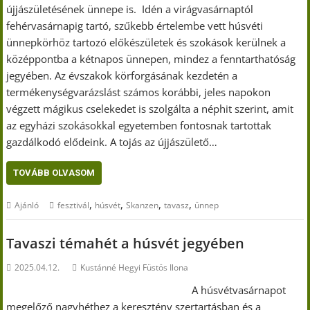
újjászületésének ünnepe is. Idén a virágvasárnaptól
fehérvasárnapig tartó, szűkebb értelembe vett húsvéti
ünnepkörhöz tartozó előkészületek és szokások kerülnek a
középpontba a kétnapos ünnepen, mindez a fenntarthatóság
jegyében. Az évszakok körforgásának kezdetén a
termékenységvarázslást számos korábbi, jeles napokon
végzett mágikus cselekedet is szolgálta a néphit szerint, amit
az egyházi szokásokkal egyetemben fontosnak tartottak
gazdálkodó elődeink. A tojás az újjászülető…
TOVÁBB OLVASOM
,
,
,
,
Ajánló
fesztivál
húsvét
Skanzen
tavasz
ünnep
Tavaszi témahét a húsvét jegyében
2025.04.12.
Kustánné Hegyi Füstös Ilona
A húsvétvasárnapot
megelőző nagyhéthez a keresztény szertartásban és a