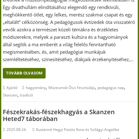
Egy divathullám elindításához elegendő egy rendkívüli,
meghökkentő ötlet, egy lelkes, merész szakmai csapat és egy
„eltalált” célközönség. A pedagógusok évtizedek óta visszatérő
vevők azokra a természet közeli témákra és érzékletes
módszerekre, melyek a paraszti kultúra és a hagyományok
által segítik a ma emberét a világ felelős fenntartható
megismerésében, és, amit pedagógiai munkájuk
szemléltetéséhez, színesítéséhez, diákjaik érzékenyítéséhez,…
TOVÁBB OLVASOM
,
,
,
Ajánló
hagyomány
Múzeumok Őszi Fesztiválja
pedagógus nap
,
Skanzen
tradíció
Fészekrakás-fészekhagyás a Skanzen
Heted7 táborában
2025.08.24.
Kustánné Hegyi Füstös Ilona és Szilágyi Angelika