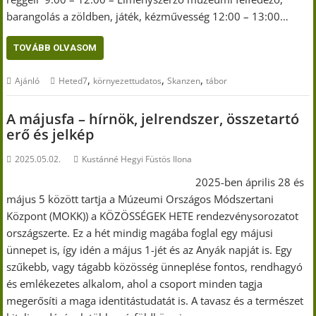
barangolás a zöldben, játék, kézművesség 12:00 – 13:00…
TOVÁBB OLVASOM
,
,
,
Ajánló
Heted7
környezettudatos
Skanzen
tábor
A májusfa – hírnök, jelrendszer, összetartó
erő és jelkép
2025.05.02.
Kustánné Hegyi Füstös Ilona
2025-ben április 28 és
május 5 között tartja a Múzeumi Országos Módszertani
Központ (MOKK)) a KÖZÖSSÉGEK HETE rendezvénysorozatot
országszerte. Ez a hét mindig magába foglal egy májusi
ünnepet is, így idén a május 1-jét és az Anyák napját is. Egy
szűkebb, vagy tágabb közösség ünneplése fontos, rendhagyó
és emlékezetes alkalom, ahol a csoport minden tagja
megerősíti a maga identitástudatát is. A tavasz és a természet