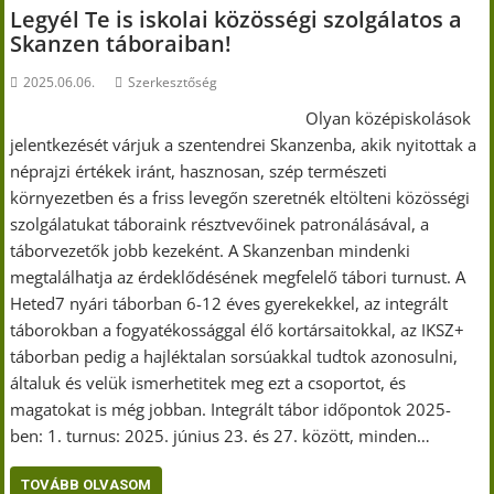
Legyél Te is iskolai közösségi szolgálatos a
Skanzen táboraiban!
2025.06.06.
Szerkesztőség
Olyan középiskolások
jelentkezését várjuk a szentendrei Skanzenba, akik nyitottak a
néprajzi értékek iránt, hasznosan, szép természeti
környezetben és a friss levegőn szeretnék eltölteni közösségi
szolgálatukat táboraink résztvevőinek patronálásával, a
táborvezetők jobb kezeként. A Skanzenban mindenki
megtalálhatja az érdeklődésének megfelelő tábori turnust. A
Heted7 nyári táborban 6-12 éves gyerekekkel, az integrált
táborokban a fogyatékossággal élő kortársaitokkal, az IKSZ+
táborban pedig a hajléktalan sorsúakkal tudtok azonosulni,
általuk és velük ismerhetitek meg ezt a csoportot, és
magatokat is még jobban. Integrált tábor időpontok 2025-
ben: 1. turnus: 2025. június 23. és 27. között, minden…
TOVÁBB OLVASOM