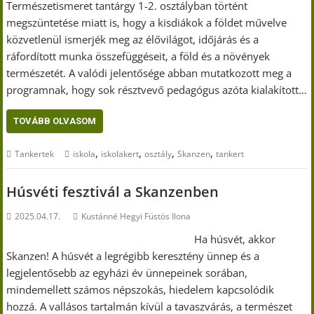
Természetismeret tantárgy 1-2. osztályban történt
megszüntetése miatt is, hogy a kisdiákok a földet művelve
közvetlenül ismerjék meg az élővilágot, időjárás és a
ráfordított munka összefüggéseit, a föld és a növények
természetét. A valódi jelentősége abban mutatkozott meg a
programnak, hogy sok résztvevő pedagógus azóta kialakított…
TOVÁBB OLVASOM
,
,
,
,
Tankertek
iskola
iskolakert
osztály
Skanzen
tankert
Húsvéti fesztivál a Skanzenben
2025.04.17.
Kustánné Hegyi Füstös Ilona
Ha húsvét, akkor
Skanzen! A húsvét a legrégibb keresztény ünnep és a
legjelentősebb az egyházi év ünnepeinek sorában,
mindemellett számos népszokás, hiedelem kapcsolódik
hozzá. A vallásos tartalmán kívül a tavaszvárás, a természet