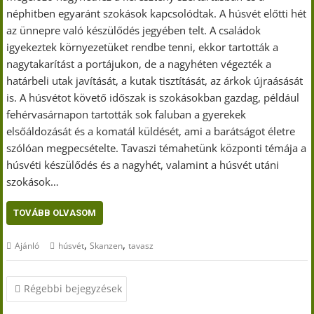
néphitben egyaránt szokások kapcsolódtak. A húsvét előtti hét
az ünnepre való készülődés jegyében telt. A családok
igyekeztek környezetüket rendbe tenni, ekkor tartották a
nagytakarítást a portájukon, de a nagyhéten végezték a
határbeli utak javítását, a kutak tisztítását, az árkok újraásását
is. A húsvétot követő időszak is szokásokban gazdag, például
fehérvasárnapon tartották sok faluban a gyerekek
elsőáldozását és a komatál küldését, ami a barátságot életre
szólóan megpecsételte. Tavaszi témahetünk központi témája a
húsvéti készülődés és a nagyhét, valamint a húsvét utáni
szokások…
TOVÁBB OLVASOM
,
,
Ajánló
húsvét
Skanzen
tavasz
Bejegyzés
Régebbi bejegyzések
navigáció