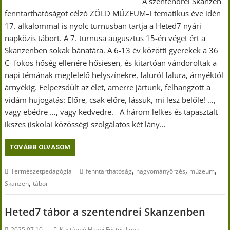
A szentendrei Skanzen
fenntarthatóságot célzó ZÖLD MÚZEUM–i tematikus éve idén
17. alkalommal is nyolc turnusban tartja a Heted7 nyári
napközis tábort. A 7. turnusa augusztus 15-én véget ért a
Skanzenben sokak bánatára. A 6-13 év közötti gyerekek a 36
C- fokos hőség ellenére hősiesen, és kitartóan vándoroltak a
napi témának megfelelő helyszínekre, faluról falura, árnyéktól
árnyékig. Felpezsdült az élet, amerre jártunk, felhangzott a
vidám hujogatás: Előre, csak előre, lássuk, mi lesz belőle! …,
vagy ebédre …, vagy kedvedre. A három lelkes és tapasztalt
ikszes (iskolai közösségi szolgálatos két lány…
TOVÁBB OLVASOM
,
,
,
Természetpedagógia
fenntarthatóság
hagyományőrzés
múzeum
,
Skanzen
tábor
Heted7 tábor a szentendrei Skanzenben
2025.07.10.
Kustánné Hegyi Füstös Ilona