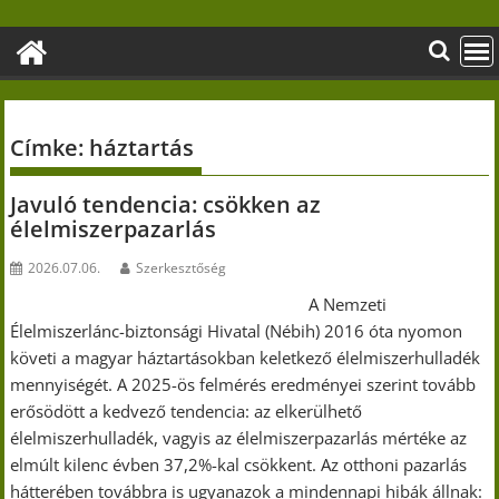
Skip
to
content
Címke:
háztartás
Javuló tendencia: csökken az
élelmiszerpazarlás
2026.07.06.
Szerkesztőség
A Nemzeti
Élelmiszerlánc-biztonsági Hivatal (Nébih) 2016 óta nyomon
követi a magyar háztartásokban keletkező élelmiszerhulladék
mennyiségét. A 2025-ös felmérés eredményei szerint tovább
erősödött a kedvező tendencia: az elkerülhető
élelmiszerhulladék, vagyis az élelmiszerpazarlás mértéke az
elmúlt kilenc évben 37,2%-kal csökkent. Az otthoni pazarlás
hátterében továbbra is ugyanazok a mindennapi hibák állnak: