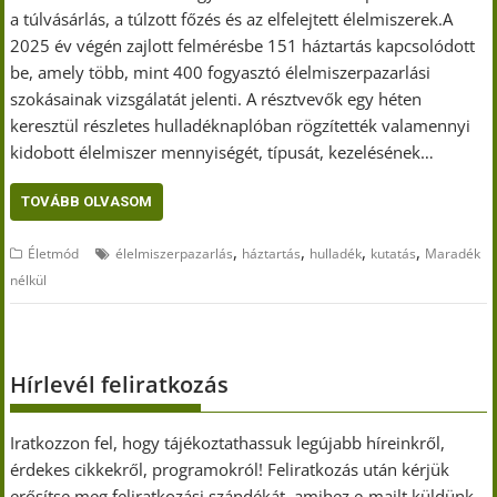
a túlvásárlás, a túlzott főzés és az elfelejtett élelmiszerek.A
2025 év végén zajlott felmérésbe 151 háztartás kapcsolódott
be, amely több, mint 400 fogyasztó élelmiszerpazarlási
szokásainak vizsgálatát jelenti. A résztvevők egy héten
keresztül részletes hulladéknaplóban rögzítették valamennyi
kidobott élelmiszer mennyiségét, típusát, kezelésének…
TOVÁBB OLVASOM
,
,
,
,
Életmód
élelmiszerpazarlás
háztartás
hulladék
kutatás
Maradék
nélkül
Hírlevél feliratkozás
Iratkozzon fel, hogy tájékoztathassuk legújabb híreinkről,
érdekes cikkekről, programokról! Feliratkozás után kérjük
erősítse meg feliratkozási szándékát, amihez e-mailt küldünk.