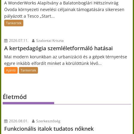
A WonderWorks Alapítvány a Balatonboglári Hétszínvirág
Óvoda környezeti nevelési céljainak támogatására sikeresen
pályázott a Tesco „Start...
Tankertek
2026.07.11.
Szalontai Kriszta
A kertpedagógia szemléletformáló hatásai
Mai modern korunkban az urbanizáció és a gépek térnyerése
egyre inkább elfordít minket a körülöttünk lévő...
Ajánló
Tankertek
Életmód
2026.08.01.
Szerkesztőség
Funkcionális italok tudatos nőknek