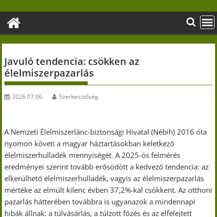
Skip
to
content
Javuló tendencia: csökken az
élelmiszerpazarlás
2026.07.06.
Szerkesztőség
A Nemzeti Élelmiszerlánc-biztonsági Hivatal (Nébih) 2016 óta
nyomon követi a magyar háztartásokban keletkező
élelmiszerhulladék mennyiségét. A 2025-ös felmérés
eredményei szerint tovább erősödött a kedvező tendencia: az
elkerülhető élelmiszerhulladék, vagyis az élelmiszerpazarlás
mértéke az elmúlt kilenc évben 37,2%-kal csökkent. Az otthoni
pazarlás hátterében továbbra is ugyanazok a mindennapi
hibák állnak: a túlvásárlás, a túlzott főzés és az elfelejtett