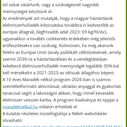
túl sokat vásárlunk, vagy a szükségesnél nagyobb
mennyiséget készítünk el.
Az eredmények azt mutatják, hogy a magyar háztartások
élelmiszerhulladék-kibocsátása továbbra is kedvezőbb az
európai átlagnál, (legfrissebb adat 2023: 69 kg/fő/év),
ugyanakkor a további csökkentés érdekében még jelentős
erőfeszítésekre van szükség. Különösen, ha meg akarunk
felelni az Európai Unió tavaly publikált célkitűzésének, amely
szerint 2030-ra a háztartásokban és a vendéglátásban
keletkező élelmiszerhulladék mennyiségét legalább 30%-kal
kell mérsékelni a 2021-2023-as időszak átlagához képest.
A 10 éves Maradék nélkül program 2026-ban is számos
szemléletformáló aktivitással, oktatási anyaggal és gyakorlati
tanáccsal segíti a lakosságot abban, hogy minél kevesebb
élelmiszer vesszen kárba. A program kiadványai és tippjei a
maradeknelkul.hu
oldalon érhetőek el.
A kutatás részletes összefoglalója a Nébih weboldalán
olvasható: