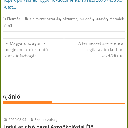
https://portal.nebih.gov.hu/documents/10182/2075745350/
Kutat…
,
,
,
,
Életmód
élelmiszerpazarlás
háztartás
hulladék
kutatás
Maradék
nélkül
Bejegyzés
Magyarországon is
A természet szeretete a
navigáció
megjelent a kőrisrontó
legfiatalabb korban
karcsúdíszbogár
kezdődik
Ajánló
2026.08.05.
Szerkesztőség
Indul az első hazai Agroökológiai Élő