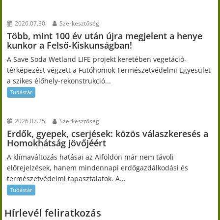
2026.07.30.
Szerkesztőség
Több, mint 100 év után újra megjelent a henye
kunkor a Felső-Kiskunságban!
A Save Soda Wetland LIFE projekt keretében vegetáció-
térképezést végzett a Futóhomok Természetvédelmi Egyesület
a szikes élőhely-rekonstrukció...
Tudástár
2026.07.25.
Szerkesztőség
Erdők, gyepek, cserjések: közös válaszkeresés a
Homokhátság jövőjéért
A klímaváltozás hatásai az Alföldön már nem távoli
előrejelzések, hanem mindennapi erdőgazdálkodási és
természetvédelmi tapasztalatok. A...
Tudástár
Hírlevél feliratkozás