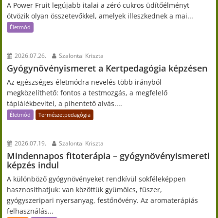
A Power Fruit legújabb italai a zéró cukros üdítőélményt
ötvözik olyan összetevőkkel, amelyek illeszkednek a mai...
Életmód
2026.07.26.
Szalontai Kriszta
Gyógynövényismeret a Kertpedagógia képzésen
Az egészséges életmódra nevelés több irányból
megközelíthető: fontos a testmozgás, a megfelelő
táplálékbevitel, a pihentető alvás....
Életmód
Természetpedagógia
2026.07.19.
Szalontai Kriszta
Mindennapos fitoterápia – gyógynövényismereti
képzés indul
A különböző gyógynövényeket rendkívül sokféleképpen
hasznosíthatjuk: van közöttük gyümölcs, fűszer,
gyógyszeripari nyersanyag, festőnövény. Az aromaterápiás
felhasználás...