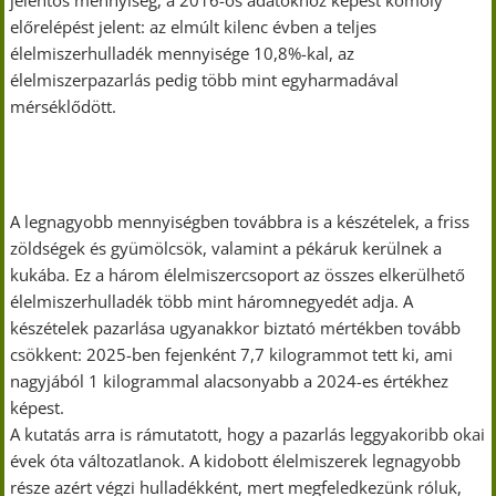
jelentős mennyiség, a 2016-os adatokhoz képest komoly
előrelépést jelent: az elmúlt kilenc évben a teljes
élelmiszerhulladék mennyisége 10,8%-kal, az
élelmiszerpazarlás pedig több mint egyharmadával
mérséklődött.
A legnagyobb mennyiségben továbbra is a készételek, a friss
zöldségek és gyümölcsök, valamint a pékáruk kerülnek a
kukába. Ez a három élelmiszercsoport az összes elkerülhető
élelmiszerhulladék több mint háromnegyedét adja. A
készételek pazarlása ugyanakkor biztató mértékben tovább
csökkent: 2025-ben fejenként 7,7 kilogrammot tett ki, ami
nagyjából 1 kilogrammal alacsonyabb a 2024-es értékhez
képest.
A kutatás arra is rámutatott, hogy a pazarlás leggyakoribb okai
évek óta változatlanok. A kidobott élelmiszerek legnagyobb
része azért végzi hulladékként, mert megfeledkezünk róluk,