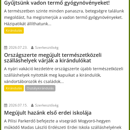
Gyűjtsünk vadon termő gyógynövényeket!
A természetben szinte minden panaszra, betegségre találunk
megoldást, ha megismerjük a vadon termő gyógynövényeket.
Házipatikát állíthatunk...
Kirándulás
2026.07.23.
Szerkesztőség
Országszerte megújult természetközeli
szálláshelyek várják a kirándulókat
A nyári vakáció kezdetére országszerte újabb természetközeli
szálláshelyek nyitották meg kapuikat a kirándulók,
vándortáborozók és családok...
Kirándulás
Osztálykirándulás
2026.07.15.
Szerkesztőség
Megújult hazánk első erdei iskolája
A Pilisi Parkerdő befejezte a visegrádi Mogyoró-hegyen
működő Madas László Erdészeti Erdei Iskola szálláshelyének