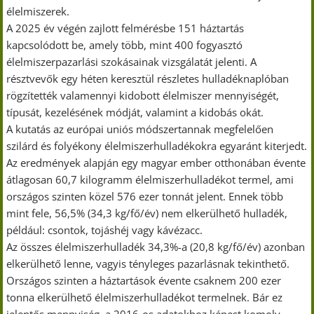
élelmiszerek.
A 2025 év végén zajlott felmérésbe 151 háztartás
kapcsolódott be, amely több, mint 400 fogyasztó
élelmiszerpazarlási szokásainak vizsgálatát jelenti. A
résztvevők egy héten keresztül részletes hulladéknaplóban
rögzítették valamennyi kidobott élelmiszer mennyiségét,
típusát, kezelésének módját, valamint a kidobás okát.
A kutatás az európai uniós módszertannak megfelelően
szilárd és folyékony élelmiszerhulladékokra egyaránt kiterjedt.
Az eredmények alapján egy magyar ember otthonában évente
átlagosan 60,7 kilogramm élelmiszerhulladékot termel, ami
országos szinten közel 576 ezer tonnát jelent. Ennek több
mint fele, 56,5% (34,3 kg/fő/év) nem elkerülhető hulladék,
például: csontok, tojáshéj vagy kávézacc.
Az összes élelmiszerhulladék 34,3%-a (20,8 kg/fő/év) azonban
elkerülhető lenne, vagyis tényleges pazarlásnak tekinthető.
Országos szinten a háztartások évente csaknem 200 ezer
tonna elkerülhető élelmiszerhulladékot termelnek. Bár ez