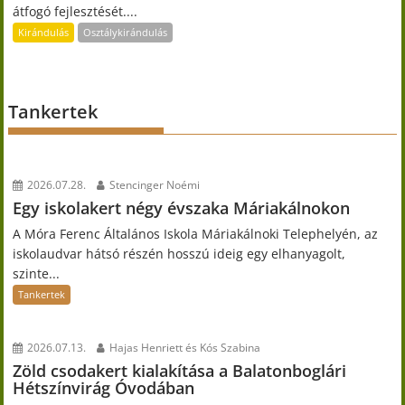
átfogó fejlesztését....
Kirándulás
Osztálykirándulás
Tankertek
2026.07.28.
Stencinger Noémi
Egy iskolakert négy évszaka Máriakálnokon
A Móra Ferenc Általános Iskola Máriakálnoki Telephelyén, az
iskolaudvar hátsó részén hosszú ideig egy elhanyagolt,
szinte...
Tankertek
2026.07.13.
Hajas Henriett és Kós Szabina
Zöld csodakert kialakítása a Balatonboglári
Hétszínvirág Óvodában