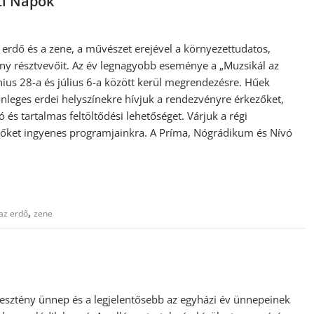
ti Napok
z erdő és a zene, a művészet erejével a környezettudatos,
ény résztvevőit. Az év legnagyobb eseménye a „Muzsikál az
us 28-a és július 6-a között kerül megrendezésre. Hűek
leges erdei helyszínekre hívjuk a rendezvényre érkezőket,
és tartalmas feltöltődési lehetőséget. Várjuk a régi
őket ingyenes programjainkra. A Príma, Nógrádikum és Nívó
,
az erdő
zene
resztény ünnep és a legjelentősebb az egyházi év ünnepeinek