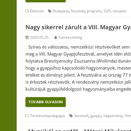
,
,
,
,
Életmód
Budapest
fesztivál
program
SUP
vízisport
Nagy sikerrel zárult a VIII. Magyar Gy
2026.05.20.
Szerkesztőség
Színes és változatos, nemzetközi résztvevőket sem
meg a VIII. Magyar Gyapjúfesztivál, amelyet idén el
folytatva Bresztyenszky Zsuzsanna (Wollinda) dunán
hogy a gyapjúhoz kapcsolódó hagyományok, mesters
értéket és élményt jelent. A fesztiválra az ország 77
is érkeztek résztvevők. A rendezvény nemzetközi jell
kultúrájuk gyapjúfeldolgozó hagyományaiba engedtek
TOVÁBB OLVASOM
,
,
,
Természetpedagógia
fesztivál
gyapjú
hagyomány
Hor