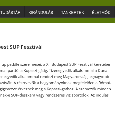
TUDÁSTÁR
KIRÁNDULÁS
TANKERTEK
ÉLETMÓD
pest SUP Fesztivál
d up paddle szerelmesei: a XI. Budapest SUP Fesztivál keretében
ómai-parttól a Kopaszi-gátig. Tizenegyedik alkalommal a Duna
izenegyedik alkalommal rendezi meg Magyarország legnagyobb
ztivált. A résztvevők a hagyományoknak megfelelően a Római-
égigevezve érkeznek meg a Kopaszi-gáthoz. A szervezők minden
llnak-e SUP-deszkára vagy rendszeres vízisportolók. Az indulás