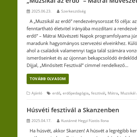
„Muzsikál az erdő” – Mátrai Művésze
2025.06.23.
Szerkesztőség
A „Muzsikál az erdő” rendezvénysorozat fő célja: a
fenntartható életvitel irányába mozdítani a rendezv
erdő” – Mátrai Művészeti Napok programfolyama júni
maradunk hagyományos szervezési elveinkhez. Külön
ahol a családok valamennyi tagja talál számára vonzó 
ismerőseinket és az újonnan bekapcsolódó érdeklőd
Díjjal, „Minősített Fesztivál” címmel rendelkező…
TOVÁBB OLVASOM
,
,
,
,
Ajánló
erdő
erdőpedagógia
fesztivál
Mátra
Muzsikál 
Húsvéti fesztivál a Skanzenben
2025.04.17.
Kustánné Hegyi Füstös Ilona
Ha húsvét, akkor Skanzen! A húsvét a legrégibb ke