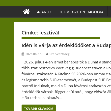
Skip
to
AJÁNLÓ
TERMÉSZETPEDAGÓGIA
content
Címke:
fesztivál
Idén is várja az érdeklődőket a Buda
2026.06.27.
Szerkesztőség
2026. július 4-én ismét benépesítik a Dunát a stan
több száz résztvevő evez végig Budapest szívén a R
fővárosi szakaszán A Kiteline SE 2026-ban immár t
és legismertebb SUP-eseményét, a Budapest SUP Fes
partról indulnak, majd a Duna fővárosi szakaszán v
érdeklődőt várnak, függetlenül attól, hogy először á
előtt technikai oktatás…
TOVÁBB OLVASOM