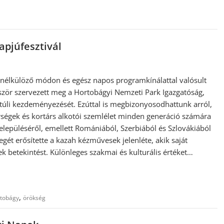
apjúfesztivál
 nélkülöző módon és egész napos programkínálattal valósult
őször szervezett meg a Hortobágyi Nemzeti Park Igazgatóság,
túli kezdeményezését. Ezúttal is megbizonyosodhattunk arról,
égek és kortárs alkotói szemlélet minden generáció számára
 településéről, emellett Romániából, Szerbiából és Szlovákiából
egét erősítette a kazah kézművesek jelenléte, akik saját
 betekintést. Különleges szakmai és kulturális értéket…
,
tobágy
örökség