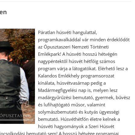
ren
Páratlan húsvéti hangulattal,
programkavalkáddal vár minden érdeklődőt
az Ópusztaszeri Nemzeti Történeti
Emlékpark! A húsvéti hosszú hétvégén
nagypéntektől húsvét hétfőig számos
program várja a látogatókat. Elérhető lesz a
Kalandos Emlékhely programsorozat
kínálata, húsvétvasárnap pedig a
Madármegfigyelési nap is, melyen lesz
madárgyűrűzési bemutató, gyermek, bűvész
és lufihajtógató műsor, valamint
solymászbemutató és kutyás ügyességi
bemutató. Húsvéthétfőn életre kelnek a
húsvéti hagyományok a Szeri Húsvét
locsolkodási bemutató sem! A hosszú hétvége programjai