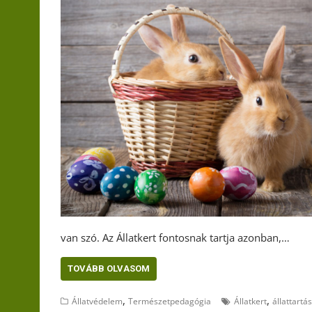
van szó. Az Állatkert fontosnak tartja azonban,…
TOVÁBB OLVASOM
,
,
Állatvédelem
Természetpedagógia
Állatkert
állattartás