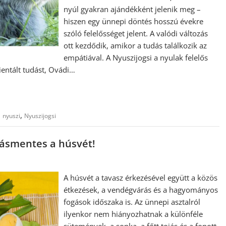
nyúl gyakran ajándékként jelenik meg –
hiszen egy ünnepi döntés hosszú évekre
szóló felelősséget jelent. A valódi változás
ott kezdődik, amikor a tudás találkozik az
empátiával. A Nyuszijogsi a nyulak felelős
ientált tudást, Ovádi…
,
,
nyuszi
Nyuszijogsi
lásmentes a húsvét!
A húsvét a tavasz érkezésével együtt a közös
étkezések, a vendégvárás és a hagyományos
fogások időszaka is. Az ünnepi asztalról
ilyenkor nem hiányozhatnak a különféle
sütemények, a sonka, a főtt tojás és a fonott