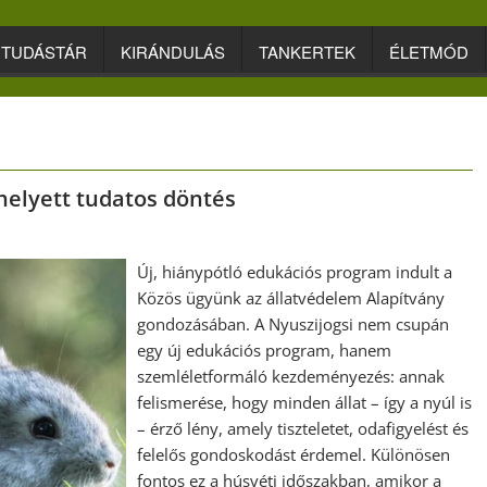
TUDÁSTÁR
KIRÁNDULÁS
TANKERTEK
ÉLETMÓD
helyett tudatos döntés
Új, hiánypótló edukációs program indult a
Közös ügyünk az állatvédelem Alapítvány
gondozásában. A Nyuszijogsi nem csupán
egy új edukációs program, hanem
szemléletformáló kezdeményezés: annak
felismerése, hogy minden állat – így a nyúl is
– érző lény, amely tiszteletet, odafigyelést és
felelős gondoskodást érdemel. Különösen
fontos ez a húsvéti időszakban, amikor a