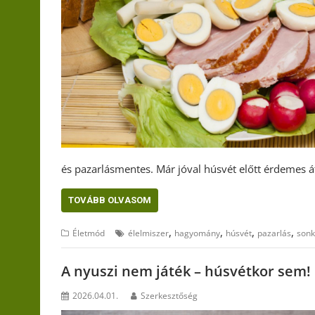
és pazarlásmentes. Már jóval húsvét előtt érdemes 
TOVÁBB OLVASOM
,
,
,
,
Életmód
élelmiszer
hagyomány
húsvét
pazarlás
son
A nyuszi nem játék – húsvétkor sem!
2026.04.01.
Szerkesztőség