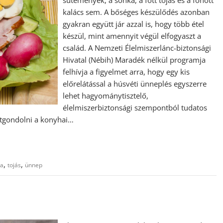
kalács sem. A bőséges készülődés azonban
gyakran együtt jár azzal is, hogy több étel
készül, mint amennyit végül elfogyaszt a
család. A Nemzeti Élelmiszerlánc-biztonsági
Hivatal (Nébih) Maradék nélkül programja
felhívja a figyelmet arra, hogy egy kis
előrelátással a húsvéti ünneplés egyszerre
lehet hagyománytisztelő,
élelmiszerbiztonsági szempontból tudatos
átgondolni a konyhai…
,
,
ka
tojás
ünnep