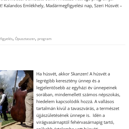
zőt! Kalandos Emlékhely, Madármegfigyelési nap, Szeri Húsvét –
,
,
igyelés
Ópusztaszer
program
Ha húsvét, akkor Skanzen! A húsvét a
legrégibb keresztény ünnep és a
legjelentősebb az egyházi év ünnepeinek
sorában, mindemellett számos népszokás,
hiedelem kapcsolódik hozzá. A vallásos
tartalmán kívül a tavaszvárás, a természet
újjászületésének ünnepe is. Idén a
virágvasárnaptól fehérvasárnapig tartó,