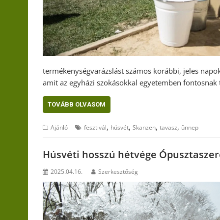
termékenységvarázslást számos korábbi, jeles napoko
amit az egyházi szokásokkal egyetemben fontosnak ta
TOVÁBB OLVASOM
,
,
,
,
Ajánló
fesztivál
húsvét
Skanzen
tavasz
ünnep
Húsvéti hosszú hétvége Ópusztasze
2025.04.16.
Szerkesztőség