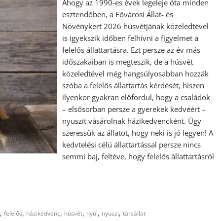
Ahogy az 1990-es évek legeleje óta minden
esztendőben, a Fővárosi Állat- és
Növénykert 2026 húsvétjának közeledtével
is igyekszik időben felhívni a figyelmet a
felelős állattartásra. Ezt persze az év más
időszakaiban is megteszik, de a húsvét
közeledtével még hangsúlyosabban hozzák
szóba a felelős állattartás kérdését, hiszen
ilyenkor gyakran előfordul, hogy a családok
– elsősorban persze a gyerekek kedvéért –
nyuszit vásárolnak házikedvencként. Úgy
szeressük az állatot, hogy neki is jó legyen! A
kedvtelési célú állattartással persze nincs
semmi baj, feltéve, hogy felelős állattartásról
,
,
,
,
,
,
felelős
házikedvenc
húsvét
nyúl
nyuszi
társállat