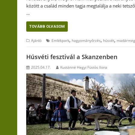
között a család minden tagja megtalálja a neki tets
…
TOVÁBB OLVASOM
,
,
,
Ajánló
Emlékpark
hagyományőrzés
húsvét
madármegf
Húsvéti fesztivál a Skanzenben
2025.04.17.
Kustánné Hegyi Füstös Ilona