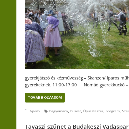
gyerekjátszó és kézművesség – Skanzen/ Iparos műh
gyerekeknek. 11:00-17:00 Nomád gyerekkuckó – 
TOVÁBB OLVASOM
,
,
,
,
Ajánló
hagyomány
húsvét
Ópusztaszer
program
Szer
Tavaszi szünet a Budakeszi Vadaspa