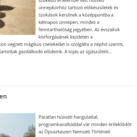
szűkebb értelembe vett húsvéti
ünnepkörhöz tartozó előkészületek és
szokások kerülnek a középpontba a
kétnapos ünnepen, mindez a
fenntarthatóság jegyében. Az évszakok
körforgásának kezdetén a
n végzett mágikus cselekedet is szolgálta a néphit szerint,
rtottak gazdálkodó elődeink. A tojás az újjászülető…
ren
Páratlan húsvéti hangulattal,
programkavalkáddal vár minden érdeklődőt
az Ópusztaszeri Nemzeti Történeti