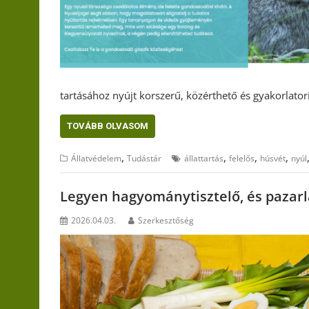
tartásához nyújt korszerű, közérthető és gyakorlator
TOVÁBB OLVASOM
,
,
,
,
Állatvédelem
Tudástár
állattartás
felelős
húsvét
nyúl
Legyen hagyománytisztelő, és pazar
2026.04.03.
Szerkesztőség