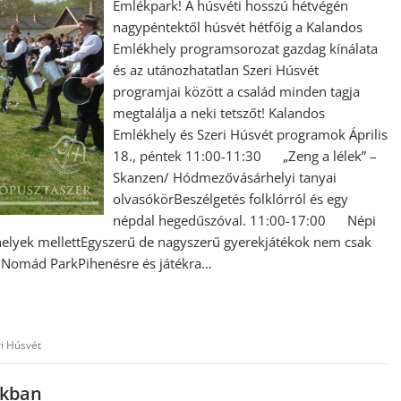
Emlékpark! A húsvéti hosszú hétvégén
nagypéntektől húsvét hétfőig a Kalandos
Emlékhely programsorozat gazdag kínálata
és az utánozhatatlan Szeri Húsvét
programjai között a család minden tagja
megtalálja a neki tetszőt! Kalandos
Emlékhely és Szeri Húsvét programok Április
18., péntek 11:00-11:30 „Zeng a lélek” –
Skanzen/ Hódmezővásárhelyi tanyai
olvasókörBeszélgetés folklórról és egy
népdal hegedűszóval. 11:00-17:00 Népi
elyek mellettEgyszerű de nagyszerű gyerekjátékok nem csak
Nomád ParkPihenésre és játékra…
i Húsvét
rkban