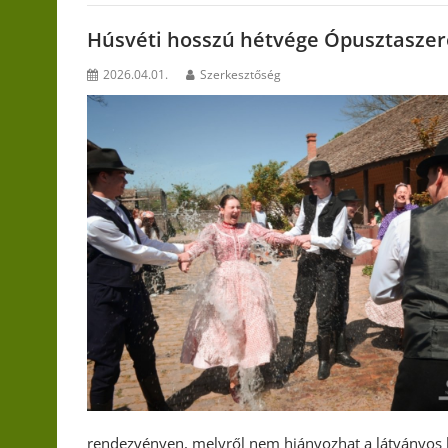
Húsvéti hosszú hétvége Ópusztasze
2026.04.01.
Szerkesztőség
rendezvényen, melyről nem hiányozhat a látványos 