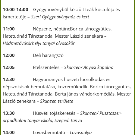
10:00-14:00
Gyógynövényből készült teák kóstolója és
ismertetője –
Szeri Gyógynövényház és kert
11:00
Népzene, néptáncBorica táncegyüttes,
Hatetudnád Tánctanoda, Mester László zenekara
–
Hódmezővásárhelyi tanyai olvasókör
12:00
Déli harangszó
12:05
Ételszentelés –
Skanzen/ Ányási kápolna
12:30
Hagyományos húsvéti locsolkodás és
népszokások bemutatása, közreműködik: Borica táncegyüttes,
Hatetudnád Tánctanoda, Berta János vándorkomédiás, Mester
László zenekara
– Skanzen területe
13
:
30
Húsvéti tojáskeresés –
Skanzen/ Pusztaszer-
árpádhalmi tanyai iskola; Szegedi tanya
14:00
Lovasbemutató –
Lovaspálya