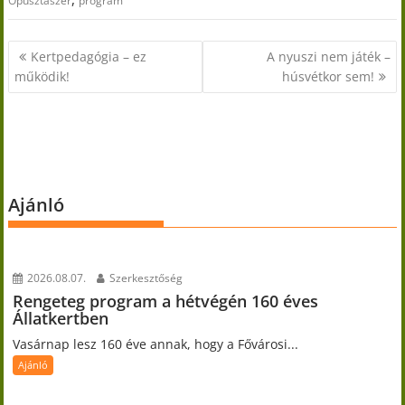
Ópusztaszer
program
Bejegyzés
Kertpedagógia – ez
A nyuszi nem játék –
navigáció
működik!
húsvétkor sem!
Ajánló
2026.08.07.
Szerkesztőség
Rengeteg program a hétvégén 160 éves
Állatkertben
Vasárnap lesz 160 éve annak, hogy a Fővárosi...
Ajánló