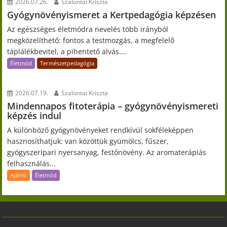
2026.07.26.
Szalontai Kriszta
Gyógynövényismeret a Kertpedagógia képzésen
Az egészséges életmódra nevelés több irányból
megközelíthető: fontos a testmozgás, a megfelelő
táplálékbevitel, a pihentető alvás....
Életmód
Természetpedagógia
2026.07.19.
Szalontai Kriszta
Mindennapos fitoterápia – gyógynövényismereti
képzés indul
A különböző gyógynövényeket rendkívül sokféleképpen
hasznosíthatjuk: van közöttük gyümölcs, fűszer,
gyógyszeripari nyersanyag, festőnövény. Az aromaterápiás
felhasználás...
Ajánló
Életmód