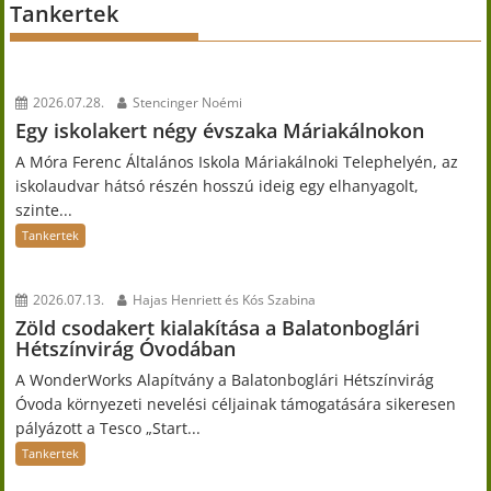
Tankertek
2026.07.28.
Stencinger Noémi
Egy iskolakert négy évszaka Máriakálnokon
A Móra Ferenc Általános Iskola Máriakálnoki Telephelyén, az
iskolaudvar hátsó részén hosszú ideig egy elhanyagolt,
szinte...
Tankertek
2026.07.13.
Hajas Henriett és Kós Szabina
Zöld csodakert kialakítása a Balatonboglári
Hétszínvirág Óvodában
A WonderWorks Alapítvány a Balatonboglári Hétszínvirág
Óvoda környezeti nevelési céljainak támogatására sikeresen
pályázott a Tesco „Start...
Tankertek