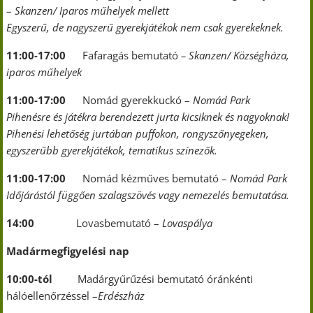
–
Skanzen/ Iparos műhelyek mellett
Egyszerű, de nagyszerű gyerekjátékok nem csak gyerekeknek.
11:00-17:00
Fafaragás bemutató
– Skanzen/ Községháza,
iparos műhelyek
11:00-17:00
Nomád gyerekkuckó –
Nomád Park
Pihenésre és játékra berendezett jurta kicsiknek és nagyoknak!
Pihenési lehetőség jurtában puffokon, rongyszőnyegeken,
egyszerűbb gyerekjátékok, tematikus színezők.
11:00-17:00
Nomád kézműves bemutató –
Nomád Park
Időjárástól függően szalagszövés vagy nemezelés bemutatása.
14:00
Lovasbemutató –
Lovaspálya
Madármegfigyelési nap
10:00-tól
Madárgyűrűzési bemutató óránkénti
hálóellenőrzéssel –
Erdészház