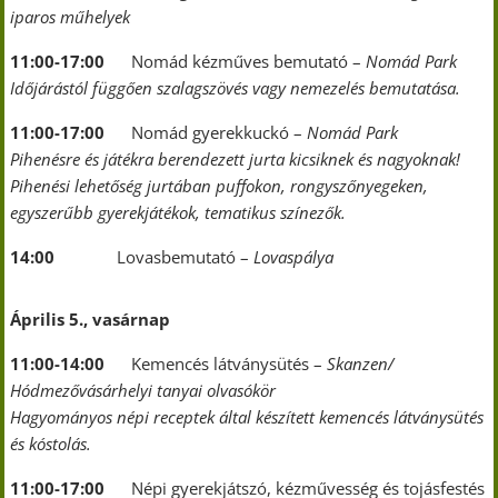
iparos műhelyek
11:00-17:00
Nomád kézműves bemutató –
Nomád Park
Időjárástól függően szalagszövés vagy nemezelés bemutatása.
11:00-17:00
Nomád gyerekkuckó –
Nomád Park
Pihenésre és játékra berendezett jurta kicsiknek és nagyoknak!
Pihenési lehetőség jurtában puffokon, rongyszőnyegeken,
egyszerűbb gyerekjátékok, tematikus színezők.
14:00
Lovasbemutató –
Lovaspálya
Április 5., vasárnap
11:00-14:00
Kemencés látványsütés –
Skanzen/
Hódmezővásárhelyi tanyai olvasókör
Hagyományos népi receptek által készített kemencés látványsütés
és kóstolás.
11:00-17:00
Népi gyerekjátszó, kézművesség és tojásfestés