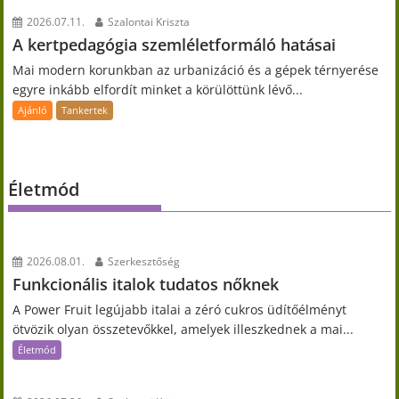
2026.07.11.
Szalontai Kriszta
A kertpedagógia szemléletformáló hatásai
Mai modern korunkban az urbanizáció és a gépek térnyerése
egyre inkább elfordít minket a körülöttünk lévő...
Ajánló
Tankertek
Életmód
2026.08.01.
Szerkesztőség
Funkcionális italok tudatos nőknek
A Power Fruit legújabb italai a zéró cukros üdítőélményt
ötvözik olyan összetevőkkel, amelyek illeszkednek a mai...
Életmód