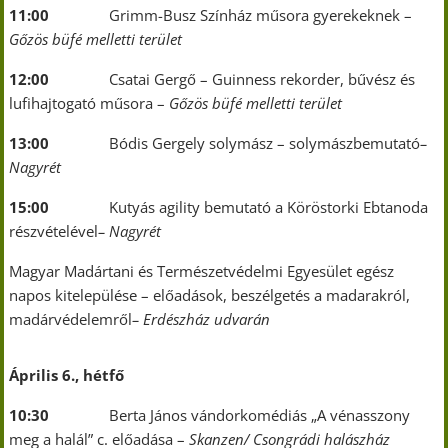
11:00
Grimm-Busz Színház műsora gyerekeknek –
Gőzös büfé melletti terület
12:00
Csatai Gergő – Guinness rekorder, bűvész és
lufihajtogató műsora –
Gőzös büfé melletti terület
13:00
Bódis Gergely solymász – solymászbemutató
–
Nagyrét
15:00
Kutyás agility bemutató a Köröstorki Ebtanoda
részvételével
– Nagyrét
Magyar Madártani és Természetvédelmi Egyesület egész
napos kitelepülése – előadások, beszélgetés a madarakról,
madárvédelemről
– Erdészház udvarán
Április 6., hétfő
10:30
Berta János vándorkomédiás „A vénasszony
meg a halál” c. előadása –
Skanzen/ Csongrádi halászház