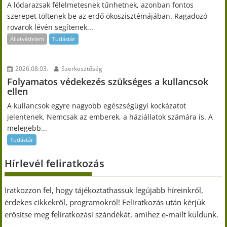
A lódarazsak félelmetesnek tűnhetnek, azonban fontos
szerepet töltenek be az erdő ökoszisztémájában. Ragadozó
rovarok lévén segítenek...
Állatvédelem
Tudástár
2026.08.03.
Szerkesztőség
Folyamatos védekezés szükséges a kullancsok
ellen
A kullancsok egyre nagyobb egészségügyi kockázatot
jelentenek. Nemcsak az emberek, a háziállatok számára is. A
melegebb...
Tudástár
Hírlevél feliratkozás
Iratkozzon fel, hogy tájékoztathassuk legújabb híreinkről,
érdekes cikkekről, programokról! Feliratkozás után kérjük
erősítse meg feliratkozási szándékát, amihez e-mailt küldünk.