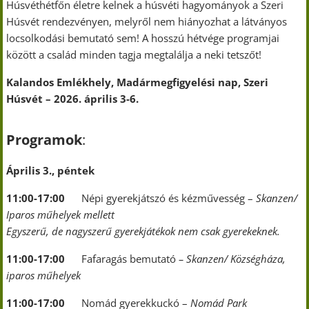
Húsvéthétfőn életre kelnek a húsvéti hagyományok a Szeri
Húsvét rendezvényen, melyről nem hiányozhat a látványos
locsolkodási bemutató sem! A hosszú hétvége programjai
között a család minden tagja megtalálja a neki tetszőt!
Kalandos Emlékhely, Madármegfigyelési nap, Szeri
Húsvét – 2026. április 3-6.
Programok
:
Április 3., péntek
11:00-17:00
Népi gyerekjátszó és kézművesség –
Skanzen/
Iparos műhelyek mellett
Egyszerű, de nagyszerű gyerekjátékok nem csak gyerekeknek.
11:00-17:00
Fafaragás bemutató
– Skanzen/ Községháza,
iparos műhelyek
11:00-17:00
Nomád gyerekkuckó –
Nomád Park