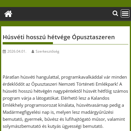
Skip
to
content
Húsvéti hosszú hétvége Ópusztaszeren
2026.04.01.
Szerkesztőség
Páratlan húsvéti hangulattal, programkavalkáddal vár minden
érdeklődőt az Ópusztaszeri Nemzeti Történeti Emlékpark! A
húsvéti hosszú hétvégén nagypéntektől húsvét hétfőig számos
program várja a látogatókat. Elérhető lesz a Kalandos
Emlékhely programsorozat kínálata, húsvétvasárnap pedig a
Madármegfigyelési nap is, melyen lesz madárgyűrűzési
bemutató, gyermek, bűvész és lufihajtógató műsor, valamint
solymászbemutató és kutyás ügyességi bemutató.