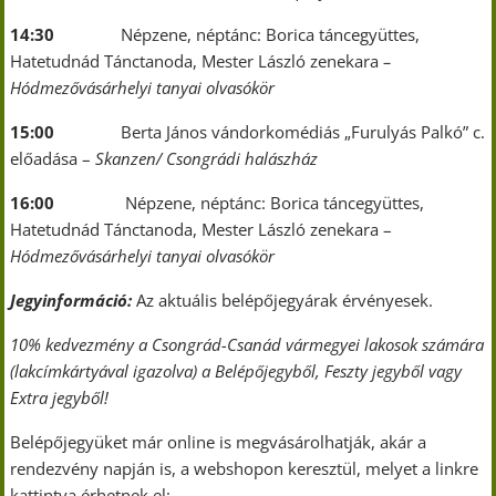
14:30
Népzene, néptánc: Borica táncegyüttes,
Hatetudnád Tánctanoda, Mester László zenekara
–
Hódmezővásárhelyi tanyai olvasókör
15:00
Berta János vándorkomédiás „Furulyás Palkó” c.
előadása –
Skanzen/ Csongrádi halászház
16:00
Népzene, néptánc: Borica táncegyüttes,
Hatetudnád Tánctanoda, Mester László zenekara –
Hódmezővásárhelyi tanyai olvasókör
Jegyinformáció:
Az aktuális belépőjegyárak érvényesek.
10% kedvezmény a Csongrád-Csanád vármegyei lakosok számára
(lakcímkártyával igazolva) a Belépőjegyből, Feszty jegyből vagy
Extra jegyből!
Belépőjegyüket már online is megvásárolhatják, akár a
rendezvény napján is, a webshopon keresztül, melyet a linkre
kattintva érhetnek el: