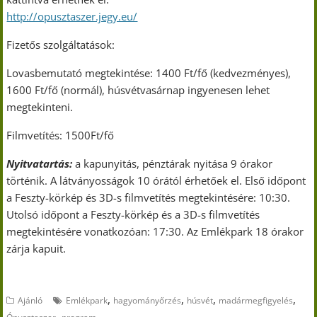
http://opusztaszer.jegy.eu/
Fizetős szolgáltatások:
Lovasbemutató megtekintése: 1400 Ft/fő (kedvezményes),
1600 Ft/fő (normál), húsvétvasárnap ingyenesen lehet
megtekinteni.
Filmvetítés: 1500Ft/fő
Nyitvatartás:
a kapunyitás, pénztárak nyitása 9 órakor
történik. A látványosságok 10 órától érhetőek el. Első időpont
a Feszty-körkép és 3D-s filmvetítés megtekintésére: 10:30.
Utolsó időpont a Feszty-körkép és a 3D-s filmvetítés
megtekintésére vonatkozóan: 17:30. Az Emlékpark 18 órakor
zárja kapuit.
,
,
,
,
Ajánló
Emlékpark
hagyományőrzés
húsvét
madármegfigyelés
,