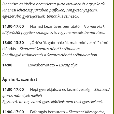
Pihenésre és játékra berendezett jurta kicsiknek és nagyoknak!
Pihenési lehetőség jurtában puffokon, rongyszőnyegeken,
egyszerűbb gyerekjátékok, tematikus színezők.
11:00-17:00
Nomád kézműves bemutató –
Nomád Park
Időjárástól függően szalagszövés vagy nemezelés bemutatása.
13:00-13:30
„Őrlésről, gabonákról, malomkövekről” című
előadás –
Skanzen/ Szentes-dónáti szélmalom
Rendhagyó tárlatvezetés a Szentes-dónáti szélmalomban.
14:00
Lovasbemutató –
Lovaspálya
Április 4., szombat
11:00-17:00
Népi gyerekjátszó és kézművesség –
Skanzen/
Iparos műhelyek mellett
Egyszerű, de nagyszerű gyerekjátékok nem csak gyerekeknek.
11:00-17:00
Fafaragás bemutató
– Skanzen/ Községháza,