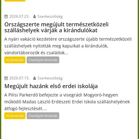
2026.07.23.
Szerkesztőség
Országszerte megújult természetközeli
szálláshelyek várják a kirándulókat
A nyári vakáció kezdetére országszerte újabb természetközeli
szálláshelyek nyitották meg kapuikat a kirándulók,
vándortáborozók és családok...
Kirándulás
Osztálykirándulás
2026.07.15.
Szerkesztőség
Megújult hazánk első erdei iskolája
A Pilisi Parkerdő befejezte a visegrádi Mogyoró-hegyen
működő Madas László Erdészeti Erdei Iskola szálláshelyének
átfogó fejlesztését....
Kirándulás
Osztálykirándulás