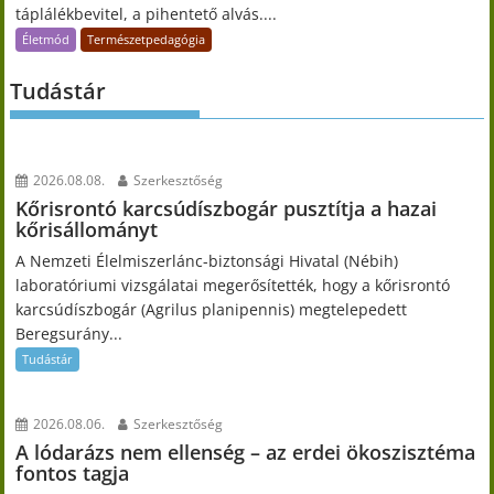
táplálékbevitel, a pihentető alvás....
Életmód
Természetpedagógia
Tudástár
2026.08.08.
Szerkesztőség
Kőrisrontó karcsúdíszbogár pusztítja a hazai
kőrisállományt
A Nemzeti Élelmiszerlánc-biztonsági Hivatal (Nébih)
laboratóriumi vizsgálatai megerősítették, hogy a kőrisrontó
karcsúdíszbogár (Agrilus planipennis) megtelepedett
Beregsurány...
Tudástár
2026.08.06.
Szerkesztőség
A lódarázs nem ellenség – az erdei ökoszisztéma
fontos tagja