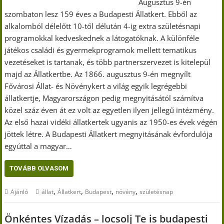
Augusztus 9-én
szombaton lesz 159 éves a Budapesti Állatkert. Ebből az
alkalomból délelőtt 10-től délután 4-ig extra születésnapi
programokkal kedveskednek a látogatóknak. A különféle
játékos családi és gyermekprogramok mellett tematikus
vezetéseket is tartanak, és több partnerszervezet is kitelepül
majd az Állatkertbe. Az 1866. augusztus 9-én megnyílt
Fővárosi Állat- és Növénykert a világ egyik legrégebbi
állatkertje, Magyarországon pedig megnyitásától számítva
közel száz éven át ez volt az egyetlen ilyen jellegű intézmény.
Az első hazai vidéki állatkertek ugyanis az 1950-es évek végén
jöttek létre. A Budapesti Állatkert megnyitásának évfordulója
egyúttal a magyar…
TOVÁBB OLVASOM
,
,
,
,
Ajánló
állat
Állatkert
Budapest
növény
születésnap
Önkéntes Vízadás – locsolj Te is budapesti