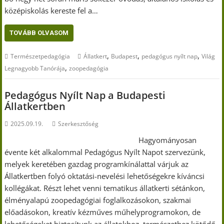
középiskolás kereste fel a…
TOVÁBB OLVASOM
,
,
,
Természetpedagógia
Állatkert
Budapest
pedagógus nyílt nap
Világ
,
Legnagyobb Tanórája
zoopedagógia
Pedagógus Nyílt Nap a Budapesti
Állatkertben
2025.09.19.
Szerkesztőség
Hagyományosan
évente két alkalommal Pedagógus Nyílt Napot szervezünk,
melyek keretében gazdag programkínálattal várjuk az
Állatkertben folyó oktatási-nevelési lehetőségekre kíváncsi
kollégákat. Részt lehet venni tematikus állatkerti sétánkon,
élményalapú zoopedagógiai foglalkozásokon, szakmai
előadásokon, kreatív kézműves műhelyprogramokon, de