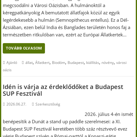
megcsodálni a Városi Oázisban. A hulmánoktól a
kéregpatkányokig A bemutatott állatfajok közül az egyik
legérdekesebb a hulmán (Semnopithecus entellus). Ez a Dél-
Ázsiában, ezen belül India és Banglades területén honos faj a
természetben ritkulóban van, ezért az Európai Állatkertek…
TOVÁBB OLVASOM
,
,
,
,
,
,
Ajánló
állat
Állatkert
Biodóm
Budapest
kiállítás
növény
városi
oázis
Idén is várja az érdeklődőket a Budapest
SUP Fesztivál
2026.06.27.
Szerkesztőség
2026. július 4-én ismét
benépesítik a Dunát a stand up paddle szerelmesei: a XI.
Budapest SUP Fesztivál keretében több száz résztvevő evez
végig Budapest szívén a Római-parttól a Kopaszi-gátig.