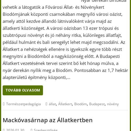
Nyár derekán birtokba
vehetik a látogatók a Fővárosi Állat- és Növénykert
Biodómjának központi csarnokában megnyíló városi oázist,
amely attól kezdve állandó látnivalóként várja majd az
állatkerti közönséget. A városi oázisban 13 ezer trópusi és
szubtrópusi növényt és jó néhány ritka, különleges állatfajt,
például hulmánt és bali seregélyt lehet majd megcsodálni. Az
Állatkert a nehézségek ellenére is igyekszik egyre több részt
megnyitni a Biodómból a nagyközönség előtt. A Budapesti
Állatkert vezetésének tervei szerint bő két hónap múlva, a
nyár derekán nyílik meg a Biodóm. Pontosabban az 1,7 hektár
alapterületű építmény központi,…
TOVÁBB OLVASOM
,
,
,
,
Természetpedagógia
állat
Állatkert
Biodóm
Budapest
növény
Mackóvasárnap az Állatkertben
2026.01.30.
Szerkesztőség