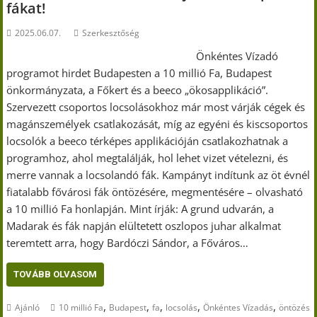
fákat!
2025.06.07.
Szerkesztőség
Önkéntes Vízadó
programot hirdet Budapesten a 10 millió Fa, Budapest
önkormányzata, a Főkert és a beeco „ökosapplikáció”.
Szervezett csoportos locsolásokhoz már most várják cégek és
magánszemélyek csatlakozását, míg az egyéni és kiscsoportos
locsolók a beeco térképes applikációján csatlakozhatnak a
programhoz, ahol megtalálják, hol lehet vizet vételezni, és
merre vannak a locsolandó fák. Kampányt indítunk az öt évnél
fiatalabb fővárosi fák öntözésére, megmentésére – olvasható
a 10 millió Fa honlapján. Mint írják: A grund udvarán, a
Madarak és fák napján elültetett oszlopos juhar alkalmat
teremtett arra, hogy Bardóczi Sándor, a Főváros…
TOVÁBB OLVASOM
,
,
,
,
,
Ajánló
10 millió Fa
Budapest
fa
locsolás
Önkéntes Vízadás
öntözés