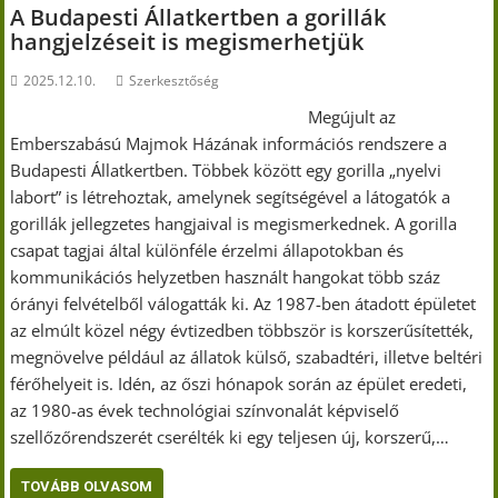
A Budapesti Állatkertben a gorillák
hangjelzéseit is megismerhetjük
2025.12.10.
Szerkesztőség
Megújult az
Emberszabású Majmok Házának információs rendszere a
Budapesti Állatkertben. Többek között egy gorilla „nyelvi
labort” is létrehoztak, amelynek segítségével a látogatók a
gorillák jellegzetes hangjaival is megismerkednek. A gorilla
csapat tagjai által különféle érzelmi állapotokban és
kommunikációs helyzetben használt hangokat több száz
órányi felvételből válogatták ki. Az 1987-ben átadott épületet
az elmúlt közel négy évtizedben többször is korszerűsítették,
megnövelve például az állatok külső, szabadtéri, illetve beltéri
férőhelyeit is. Idén, az őszi hónapok során az épület eredeti,
az 1980-as évek technológiai színvonalát képviselő
szellőzőrendszerét cserélték ki egy teljesen új, korszerű,…
TOVÁBB OLVASOM