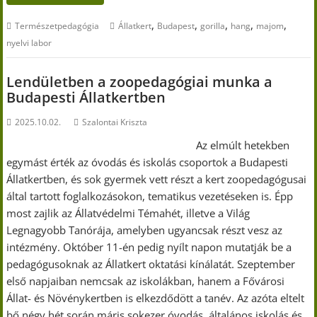
,
,
,
,
,
Természetpedagógia
Állatkert
Budapest
gorilla
hang
majom
nyelvi labor
Lendületben a zoopedagógiai munka a
Budapesti Állatkertben
2025.10.02.
Szalontai Kriszta
Az elmúlt hetekben
egymást érték az óvodás és iskolás csoportok a Budapesti
Állatkertben, és sok gyermek vett részt a kert zoopedagógusai
által tartott foglalkozásokon, tematikus vezetéseken is. Épp
most zajlik az Állatvédelmi Témahét, illetve a Világ
Legnagyobb Tanórája, amelyben ugyancsak részt vesz az
intézmény. Október 11-én pedig nyílt napon mutatják be a
pedagógusoknak az Állatkert oktatási kínálatát. Szeptember
első napjaiban nemcsak az iskolákban, hanem a Fővárosi
Állat- és Növénykertben is elkezdődött a tanév. Az azóta eltelt
bő négy hét során máris sokezer óvodás, általános iskolás és