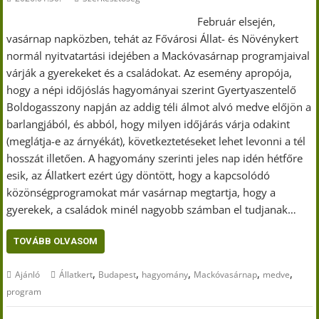
Február elsején,
vasárnap napközben, tehát az Fővárosi Állat- és Növénykert
normál nyitvatartási idejében a Mackóvasárnap programjaival
várják a gyerekeket és a családokat. Az esemény apropója,
hogy a népi időjóslás hagyományai szerint Gyertyaszentelő
Boldogasszony napján az addig téli álmot alvó medve előjön a
barlangjából, és abból, hogy milyen időjárás várja odakint
(meglátja-e az árnyékát), következtetéseket lehet levonni a tél
hosszát illetően. A hagyomány szerinti jeles nap idén hétfőre
esik, az Állatkert ezért úgy döntött, hogy a kapcsolódó
közönségprogramokat már vasárnap megtartja, hogy a
gyerekek, a családok minél nagyobb számban el tudjanak…
TOVÁBB OLVASOM
,
,
,
,
,
Ajánló
Állatkert
Budapest
hagyomány
Mackóvasárnap
medve
program