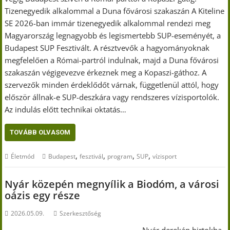
Tizenegyedik alkalommal a Duna fővárosi szakaszán A Kiteline
SE 2026-ban immár tizenegyedik alkalommal rendezi meg
Magyarország legnagyobb és legismertebb SUP-eseményét, a
Budapest SUP Fesztivált. A résztvevők a hagyományoknak
megfelelően a Római-partról indulnak, majd a Duna fővárosi
szakaszán végigevezve érkeznek meg a Kopaszi-gáthoz. A
szervezők minden érdeklődőt várnak, függetlenül attól, hogy
először állnak-e SUP-deszkára vagy rendszeres vízisportolók.
Az indulás előtt technikai oktatás…
TOVÁBB OLVASOM
,
,
,
,
Életmód
Budapest
fesztivál
program
SUP
vízisport
Nyár közepén megnyílik a Biodóm, a városi
oázis egy része
2026.05.09.
Szerkesztőség