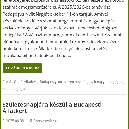
lehetőségeket biztosítunk az állatokhoz, természethez kötődő
szakmák megismerésére is. A 2025/2026-os tanév őszi
Pedagógus Nyílt Napját október 11-én tartjuk. Amivel
készülünk: sokféle szakmai programmal és nagy belépési
kedvezménnyel várjuk az oktatásban, nevelésben dolgozó
kollégákat! A választható programok között lesznek szakmai
előadások, gyakorlati bemutatók, kézműves tevékenységek,
amin keresztül az Állatkertben folyó oktatási-nevelési
munkába pillanthatnak be. Lehet…
TOVÁBB OLVASOM
,
,
,
,
,
Ajánló
Állatkert
Budapest
környezeti nevelés
nyílt nap
pedagógus
zoopedagógia
Születésnapjára készül a Budapesti
Állatkert
2025.08.08.
Szerkesztőség