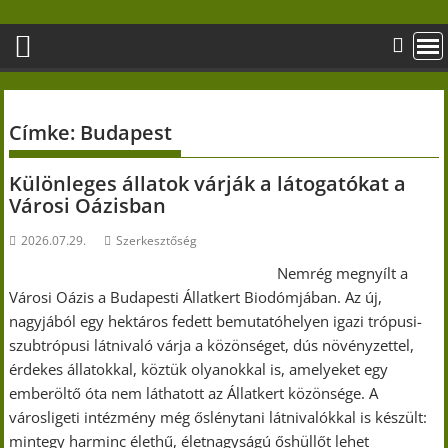
Skip
to
content
Címke:
Budapest
Különleges állatok várják a látogatókat a
Városi Oázisban
2026.07.29.
Szerkesztőség
Nemrég megnyílt a
Városi Oázis a Budapesti Állatkert Biodómjában. Az új,
nagyjából egy hektáros fedett bemutatóhelyen igazi trópusi-
szubtrópusi látnivaló várja a közönséget, dús növényzettel,
érdekes állatokkal, köztük olyanokkal is, amelyeket egy
emberöltő óta nem láthatott az Állatkert közönsége. A
városligeti intézmény még őslénytani látnivalókkal is készült:
mintegy harminc élethű, életnagyságú őshüllőt lehet