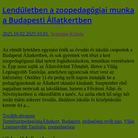
Lendületben a zoopedagógiai munka
a Budapesti Állatkertben
2025.10.02.
2025.10.01.
Szalontai Kriszta
Az elmúlt hetekben egymást érték az óvodás és iskolás csoportok a
Budapesti Állatkertben, és sok gyermek vett részt a kert
zoopedagógusai által tartott foglalkozásokon, tematikus vezetéseken
is. Épp most zajlik az Állatvédelmi Témahét, illetve a Világ
Legnagyobb Tanórája, amelyben ugyancsak részt vesz az
intézmény. Október 11-én pedig nyílt napon mutatják be a
pedagógusoknak az Állatkert oktatási kínálatát. Szeptember első
napjaiban nemcsak az iskolákban, hanem a Fővárosi Állat- és
Növénykertben is elkezdődött a tanév. Az azóta eltelt bő négy hét
során máris sokezer óvodás, általános iskolás és középiskolás
kereste fel a…
Tovább olvasom
Természetpedagógia
Állatkert
,
Budapest
,
pedagógus nyílt nap
,
Világ
Legnagyobb Tanórája
,
zoopedagógia