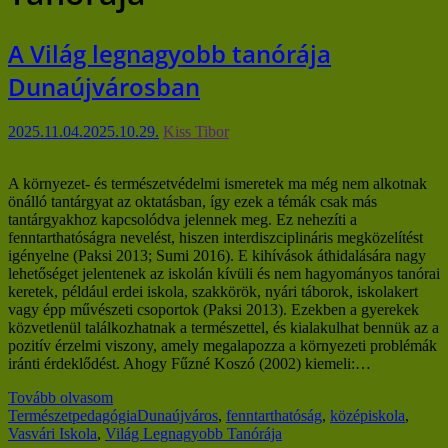
A Világ legnagyobb tanórája
Dunaújvárosban
2025.11.04.
2025.10.29.
Kiss Tibor
A környezet- és természetvédelmi ismeretek ma még nem alkotnak
önálló tantárgyat az oktatásban, így ezek a témák csak más
tantárgyakhoz kapcsolódva jelennek meg. Ez nehezíti a
fenntarthatóságra nevelést, hiszen interdiszciplináris megközelítést
igényelne (Paksi 2013; Sumi 2016). E kihívások áthidalására nagy
lehetőséget jelentenek az iskolán kívüli és nem hagyományos tanórai
keretek, például erdei iskola, szakkörök, nyári táborok, iskolakert
vagy épp művészeti csoportok (Paksi 2013). Ezekben a gyerekek
közvetlenül találkozhatnak a természettel, és kialakulhat bennük az a
pozitív érzelmi viszony, amely megalapozza a környezeti problémák
iránti érdeklődést. Ahogy Fűzné Koszó (2002) kiemeli:…
Tovább olvasom
Természetpedagógia
Dunaújváros
,
fenntarthatóság
,
középiskola
,
Vasvári Iskola
,
Világ Legnagyobb Tanórája