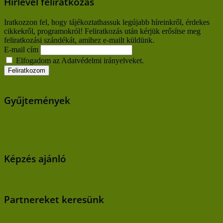
Hírlevél feliratkozás
Iratkozzon fel, hogy tájékoztathassuk legújabb híreinkről, érdekes
cikkekről, programokról! Feliratkozás után kérjük erősítse meg
feliratkozási szándékát, amihez e-mailt küldünk.
E-mail cím
Elfogadom az Adatvédelmi irányelveket.
Gyűjtemények
Képzés ajánló
Partnereket keresünk