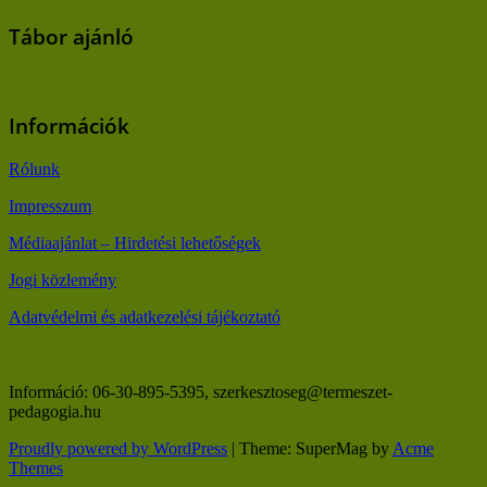
Tábor ajánló
Információk
Rólunk
Impresszum
Médiaajánlat – Hirdetési lehetőségek
Jogi közlemény
Adatvédelmi és adatkezelési tájékoztató
Információ: 06-30-895-5395, szerkesztoseg@termeszet-
pedagogia.hu
Proudly powered by WordPress
|
Theme: SuperMag by
Acme
Themes