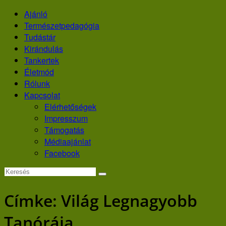
Skip
Ajánló
to
Természetpedagógia
content
Tudástár
Kirándulás
Tankertek
Életmód
Rólunk
Kapcsolat
Elérhetőségek
Impresszum
Támogatás
Médiaajánlat
Facebook
Címke:
Világ Legnagyobb
Tanórája