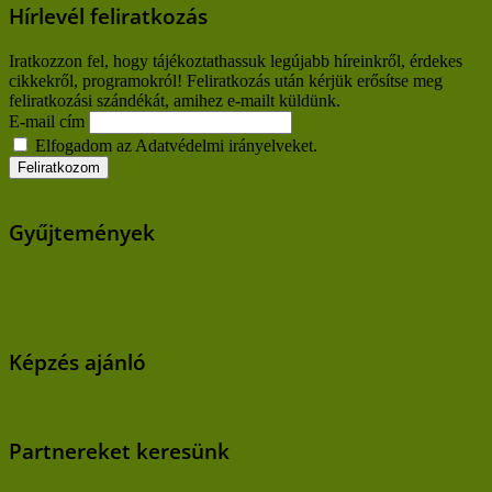
Hírlevél feliratkozás
Iratkozzon fel, hogy tájékoztathassuk legújabb híreinkről, érdekes
cikkekről, programokról! Feliratkozás után kérjük erősítse meg
feliratkozási szándékát, amihez e-mailt küldünk.
E-mail cím
Elfogadom az Adatvédelmi irányelveket.
Gyűjtemények
Képzés ajánló
Partnereket keresünk