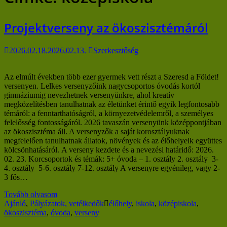
Projektverseny az ökoszisztémáról
2026.02.18.
2026.02.13.
Szerkesztőség
Az elmúlt években több ezer gyermek vett részt a Szeresd a Földet!
versenyen. Lelkes versenyzőink nagycsoportos óvodás kortól
gimnáziumig nevezhetnek versenyünkre, ahol kreatív
megközelítésben tanulhatnak az életünket érintő egyik legfontosabb
témáról: a fenntarthatóságról, a környezetvédelemről, a személyes
felelősség fontosságáról. 2026 tavaszán versenyünk középpontjában
az ökoszisztéma áll. A versenyzők a saját korosztályuknak
megfelelően tanulhatnak állatok, növények és az élőhelyeik együttes
kölcsönhatásáról. A verseny kezdete és a nevezési határidő: 2026.
02. 23. Korcsoportok és témák: 5+ óvoda – 1. osztály 2. osztály 3-
4. osztály 5-6. osztály 7-12. osztály A versenyre egyénileg, vagy 2-
3 fős…
Tovább olvasom
Ajánló
,
Pályázatok, vetélkedők
élőhely
,
iskola
,
középiskola
,
ökoszisztéma
,
óvoda
,
verseny