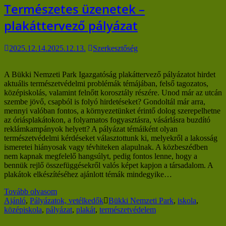
Természetes üzenetek –
plakáttervező pályázat
2025.12.14.
2025.12.13.
Szerkesztőség
A Bükki Nemzeti Park Igazgatóság plakáttervező pályázatot hirdet
aktuális természetvédelmi problémák témájában, felső tagozatos,
középiskolás, valamint felnőtt korosztály részére. Unod már az utcán
szembe jövő, csapból is folyó hirdetéseket? Gondoltál már arra,
mennyi valóban fontos, a környezetünket érintő dolog szerepelhetne
az óriásplakátokon, a folyamatos fogyasztásra, vásárlásra buzdító
reklámkampányok helyett? A pályázat témáiként olyan
természetvédelmi kérdéseket választottunk ki, melyekről a lakosság
ismeretei hiányosak vagy tévhiteken alapulnak. A közbeszédben
nem kapnak megfelelő hangsúlyt, pedig fontos lenne, hogy a
bennük rejlő összefüggésekről valós képet kapjon a társadalom. A
plakátok elkészítéséhez ajánlott témák mindegyike…
Tovább olvasom
Ajánló
,
Pályázatok, vetélkedők
Bükki Nemzeti Park
,
iskola
,
középiskola
,
pályázat
,
plakát
,
természetvédelem