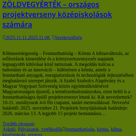
ZÖLDVEGYÉRTÉK – országos
projektverseny középiskolások
számára
2025.11.11.
2025.11.08.
Szerkesztőség
Klímasemlegesség – Fenntarthatóság – Kémia A klímaváltozás, az
erőforrások kimerülése és a környezetszennyezés napjaink
legnagyobb kihívásai közé tartoznak. A megoldás kulcsa a
tudomány és az innováció – különösen a kémia, amely a
fenntartható anyagok, energiaforrások és technológiák fejlesztésében
meghatározó szerepet játszik. A Szabó Szabolcs Alapítvány és a
Magyar Vegyipari Szövetség közös együttműködésével
Magyarországon újszerű, a természettudományokra, ezen belül is a
fenntarthatóságra épülő projektversenyt írtunk ki. Kik nevezhetnek?
10-11. osztályosok 4-6 fős csapatai, tanári mentorálással. Nevezési
határidő: 2025. november 21. Projektek benyújtásának határideje:
2026. március 13. A legjobb 15 projekt bemutatásra…
Tovább olvasom
Ajánló
,
Pályázatok, vetélkedők
fenntarthatóság
,
kémia
,
klíma
,
középiskola
,
verseny