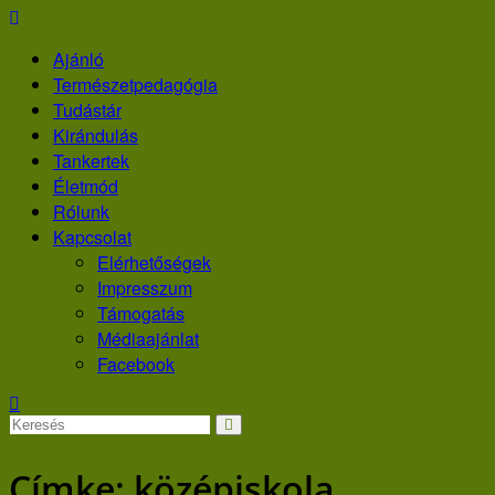
Skip
to
Ajánló
content
Természetpedagógia
Tudástár
Kirándulás
Tankertek
Életmód
Rólunk
Kapcsolat
Elérhetőségek
Impresszum
Támogatás
Médiaajánlat
Facebook
Címke:
középiskola