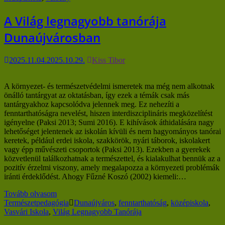
A Világ legnagyobb tanórája
Dunaújvárosban
2025.11.04.
2025.10.29.
Kiss Tibor
A környezet- és természetvédelmi ismeretek ma még nem alkotnak
önálló tantárgyat az oktatásban, így ezek a témák csak más
tantárgyakhoz kapcsolódva jelennek meg. Ez nehezíti a
fenntarthatóságra nevelést, hiszen interdiszciplináris megközelítést
igényelne (Paksi 2013; Sumi 2016). E kihívások áthidalására nagy
lehetőséget jelentenek az iskolán kívüli és nem hagyományos tanórai
keretek, például erdei iskola, szakkörök, nyári táborok, iskolakert
vagy épp művészeti csoportok (Paksi 2013). Ezekben a gyerekek
közvetlenül találkozhatnak a természettel, és kialakulhat bennük az a
pozitív érzelmi viszony, amely megalapozza a környezeti problémák
iránti érdeklődést. Ahogy Fűzné Koszó (2002) kiemeli:…
Tovább olvasom
Természetpedagógia
Dunaújváros
,
fenntarthatóság
,
középiskola
,
Vasvári Iskola
,
Világ Legnagyobb Tanórája