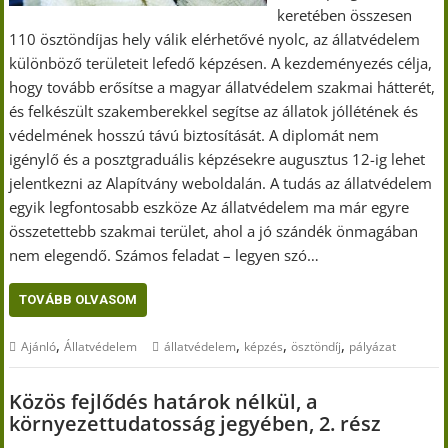
keretében összesen
110 ösztöndíjas hely válik elérhetővé nyolc, az állatvédelem
különböző területeit lefedő képzésen. A kezdeményezés célja,
hogy tovább erősítse a magyar állatvédelem szakmai hátterét,
és felkészült szakemberekkel segítse az állatok jóllétének és
védelmének hosszú távú biztosítását. A diplomát nem
igénylő és a posztgraduális képzésekre augusztus 12-ig lehet
jelentkezni az Alapítvány weboldalán. A tudás az állatvédelem
egyik legfontosabb eszköze Az állatvédelem ma már egyre
összetettebb szakmai terület, ahol a jó szándék önmagában
nem elegendő. Számos feladat – legyen szó…
TOVÁBB OLVASOM
,
,
,
,
Ajánló
Állatvédelem
állatvédelem
képzés
ösztöndíj
pályázat
Közös fejlődés határok nélkül, a
környezettudatosság jegyében, 2. rész