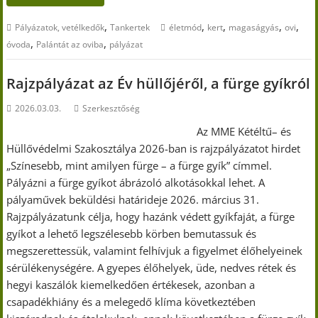
,
,
,
,
,
Pályázatok, vetélkedők
Tankertek
életmód
kert
magaságyás
ovi
,
,
óvoda
Palántát az oviba
pályázat
Rajzpályázat az Év hüllőjéről, a fürge gyíkról
2026.03.03.
Szerkesztőség
Az MME Kétéltű– és
Hüllővédelmi Szakosztálya 2026-ban is rajzpályázatot hirdet
„Színesebb, mint amilyen fürge – a fürge gyík” címmel.
Pályázni a fürge gyíkot ábrázoló alkotásokkal lehet. A
pályaművek beküldési határideje 2026. március 31.
Rajzpályázatunk célja, hogy hazánk védett gyíkfaját, a fürge
gyíkot a lehető legszélesebb körben bemutassuk és
megszerettessük, valamint felhívjuk a figyelmet élőhelyeinek
sérülékenységére. A gyepes élőhelyek, üde, nedves rétek és
hegyi kaszálók kiemelkedően értékesek, azonban a
csapadékhiány és a melegedő klíma következtében