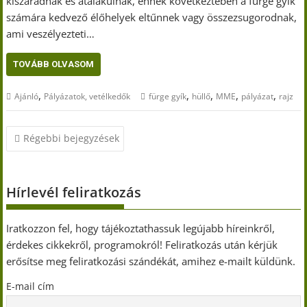
kiszáradnak és átalakulnak, ennek következtében a fürge gyík
számára kedvező élőhelyek eltűnnek vagy összezsugorodnak,
ami veszélyezteti…
TOVÁBB OLVASOM
,
,
,
,
,
Ajánló
Pályázatok, vetélkedők
fürge gyík
hüllő
MME
pályázat
rajz
Bejegyzés
Régebbi bejegyzések
navigáció
Hírlevél feliratkozás
Iratkozzon fel, hogy tájékoztathassuk legújabb híreinkről,
érdekes cikkekről, programokról! Feliratkozás után kérjük
erősítse meg feliratkozási szándékát, amihez e-mailt küldünk.
E-mail cím