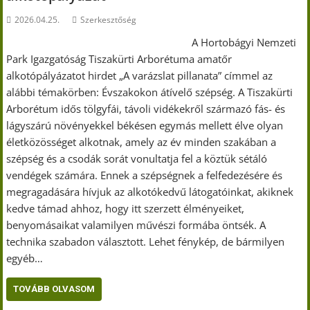
2026.04.25.
Szerkesztőség
A Hortobágyi Nemzeti
Park Igazgatóság Tiszakürti Arborétuma amatőr
alkotópályázatot hirdet „A varázslat pillanata” címmel az
alábbi témakörben: Évszakokon átívelő szépség. A Tiszakürti
Arborétum idős tölgyfái, távoli vidékekről származó fás- és
lágyszárú növényekkel békésen egymás mellett élve olyan
életközösséget alkotnak, amely az év minden szakában a
szépség és a csodák sorát vonultatja fel a köztük sétáló
vendégek számára. Ennek a szépségnek a felfedezésére és
megragadására hívjuk az alkotókedvű látogatóinkat, akiknek
kedve támad ahhoz, hogy itt szerzett élményeiket,
benyomásaikat valamilyen művészi formába öntsék. A
technika szabadon választott. Lehet fénykép, de bármilyen
egyéb…
TOVÁBB OLVASOM