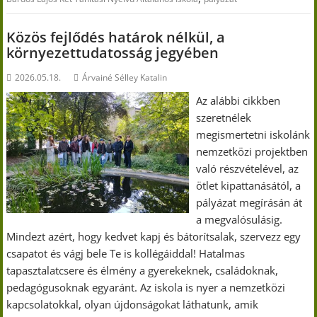
Közös fejlődés határok nélkül, a
környezettudatosság jegyében
2026.05.18.
Árvainé Sélley Katalin
Az alábbi cikkben
szeretnélek
megismertetni iskolánk
nemzetközi projektben
való részvételével, az
ötlet kipattanásától, a
pályázat megírásán át
a megvalósulásig.
Mindezt azért, hogy kedvet kapj és bátorítsalak, szervezz egy
csapatot és vágj bele Te is kollégáiddal! Hatalmas
tapasztalatcsere és élmény a gyerekeknek, családoknak,
pedagógusoknak egyaránt. Az iskola is nyer a nemzetközi
kapcsolatokkal, olyan újdonságokat láthatunk, amik