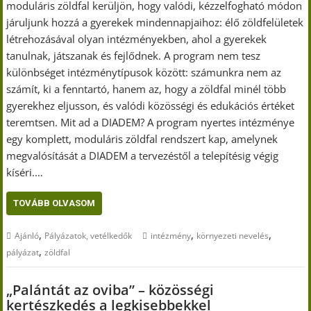
moduláris zöldfal kerüljön, hogy valódi, kézzelfogható módon
járuljunk hozzá a gyerekek mindennapjaihoz: élő zöldfelületek
létrehozásával olyan intézményekben, ahol a gyerekek
tanulnak, játszanak és fejlődnek. A program nem tesz
különbséget intézménytípusok között: számunkra nem az
számít, ki a fenntartó, hanem az, hogy a zöldfal minél több
gyerekhez eljusson, és valódi közösségi és edukációs értéket
teremtsen. Mit ad a DIADEM? A program nyertes intézménye
egy komplett, moduláris zöldfal rendszert kap, amelynek
megvalósítását a DIADEM a tervezéstől a telepítésig végig
kíséri.…
TOVÁBB OLVASOM
,
,
,
Ajánló
Pályázatok, vetélkedők
intézmény
környezeti nevelés
,
pályázat
zöldfal
„Palántát az oviba” – közösségi
kertészkedés a legkisebbekkel