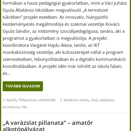
formában a hazai pedagógiai gyakorlatban, mint a Váci Juhász
Gyula Általános Iskolában megvalósuló „A természet
tükrében” projekt esetében. Az innovatív, hiánypótló
kezdeményezés megálmodója és szakmai vezetője Kovács
Gyula Sándor, az intézmény szociálpedagógusa, tanára, aki a
programot a gyakorlatban is megvalósítja. A projekt
koordinátora Vargáné Hajdu Alexa, tanító, az IKT
munkaközösség vezetője, aki kulcsszerepet vállal a program
szervezésében, lebonyolításában és a digitális kommunikáció
koordinálásában. A projekt idén már túlnőtt az iskola falain,
és…
TOVÁBB OLVASOM
,
,
,
,
Ajánló
Pályázatok, vetélkedők
általános iskola
fotó
pályázat
,
természet
Vác
„A varázslat pillanata” – amatőr
alkotópályázat