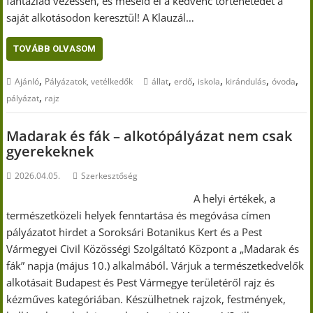
fantáziád vezessen, és meséld el a kedvenc történetedet a
saját alkotásodon keresztül! A Klauzál…
TOVÁBB OLVASOM
,
,
,
,
,
,
Ajánló
Pályázatok, vetélkedők
állat
erdő
iskola
kirándulás
óvoda
,
pályázat
rajz
Madarak és fák – alkotópályázat nem csak
gyerekeknek
2026.04.05.
Szerkesztőség
A helyi értékek, a
természetközeli helyek fenntartása és megóvása címen
pályázatot hirdet a Soroksári Botanikus Kert és a Pest
Vármegyei Civil Közösségi Szolgáltató Központ a „Madarak és
fák” napja (május 10.) alkalmából. Várjuk a természetkedvelők
alkotásait Budapest és Pest Vármegye területéről rajz és
kézműves kategóriában. Készülhetnek rajzok, festmények,