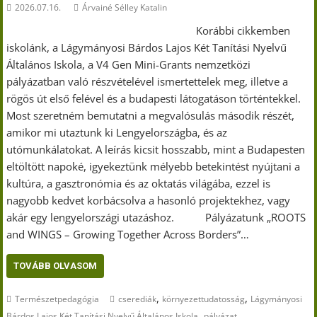
2026.07.16.
Árvainé Sélley Katalin
Korábbi cikkemben
iskolánk, a Lágymányosi Bárdos Lajos Két Tanítási Nyelvű
Általános Iskola, a V4 Gen Mini-Grants nemzetközi
pályázatban való részvételével ismertettelek meg, illetve a
rögös út első felével és a budapesti látogatáson történtekkel.
Most szeretném bemutatni a megvalósulás második részét,
amikor mi utaztunk ki Lengyelországba, és az
utómunkálatokat. A leírás kicsit hosszabb, mint a Budapesten
eltöltött napoké, igyekeztünk mélyebb betekintést nyújtani a
kultúra, a gasztronómia és az oktatás világába, ezzel is
nagyobb kedvet korbácsolva a hasonló projektekhez, vagy
akár egy lengyelországi utazáshoz. Pályázatunk „ROOTS
and WINGS – Growing Together Across Borders”…
TOVÁBB OLVASOM
,
,
Természetpedagógia
cserediák
környezettudatosság
Lágymányosi
,
Bárdos Lajos Két Tanítási Nyelvű Általános Iskola
pályázat