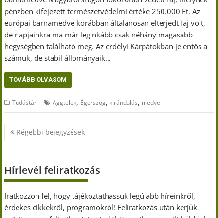
pénzben kifejezett természetvédelmi értéke 250.000 Ft. Az
európai barnamedve korábban általánosan elterjedt faj volt,
de napjainkra ma már leginkább csak néhány magasabb
hegységben található meg. Az erdélyi Kárpátokban jelentős a
számuk, de stabil állományaik…
TOVÁBB OLVASOM
,
,
,
Tudástár
Aggtelek
Égerszög
kirándulás
medve
Bejegyzés
Régebbi bejegyzések
navigáció
Hírlevél feliratkozás
Iratkozzon fel, hogy tájékoztathassuk legújabb híreinkről,
érdekes cikkekről, programokról! Feliratkozás után kérjük