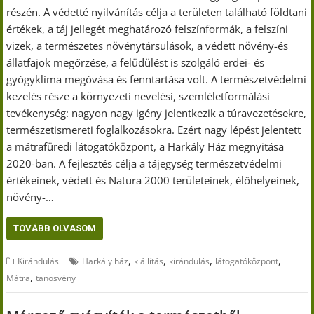
részén. A védetté nyilvánítás célja a területen található földtani
értékek, a táj jellegét meghatározó felszínformák, a felszíni
vizek, a természetes növénytársulások, a védett növény-és
állatfajok megőrzése, a felüdülést is szolgáló erdei- és
gyógyklíma megóvása és fenntartása volt. A természetvédelmi
kezelés része a környezeti nevelési, szemléletformálási
tevékenység: nagyon nagy igény jelentkezik a túravezetésekre,
természetismereti foglalkozásokra. Ezért nagy lépést jelentett
a mátrafüredi látogatóközpont, a Harkály Ház megnyitása
2020-ban. A fejlesztés célja a tájegység természetvédelmi
értékeinek, védett és Natura 2000 területeinek, élőhelyeinek,
növény-…
TOVÁBB OLVASOM
,
,
,
,
Kirándulás
Harkály ház
kiállítás
kirándulás
látogatóközpont
,
Mátra
tanösvény