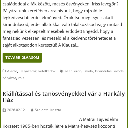
családoddal a fák között, mesés ösvényeken, friss levegőn?
Pályázatunk keretében arra hívunk, hogy rajzold le
legkedvesebb erdei élményed. Örökítsd meg egy családi
kirándulásod, erdei állatokkal való találkozásod vagy mutasd
meg nekünk elképzelt mesebeli erdődet! Engedd, hogy a
fantáziád vezessen, és meséld el a kedvenc történetedet a
saját alkotásodon keresztül! A Klauzál…
TOVÁBB OLVASOM
,
,
,
,
,
,
Ajánló
Pályázatok, vetélkedők
állat
erdő
iskola
kirándulás
óvoda
,
pályázat
rajz
Kiállítással és tanösvényekkel vár a Harkály
Ház
2026.02.12.
Szalontai Kriszta
A Mátrai Tájvédelmi
Körzetet 1985-ben hozták létre a Mátra-hegység központi