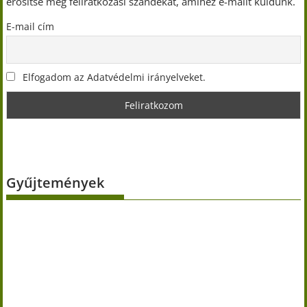
erősítse meg feliratkozási szándékát, amihez e-mailt küldünk.
E-mail cím
Elfogadom az Adatvédelmi irányelveket.
Gyűjtemények