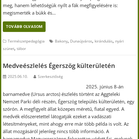
meg, hanem lehetőségük nyílt a fák megfigyelésére is:
megismerték a bükk és…
TOVÁBB OLVASOM
,
,
,
Természetpedagógia
Bakony
Dunaújváros
kirándulás
nyári
,
szünet
tábor
Medveészlelés Égerszög külterületén
2025.06.10.
Szerkesztőség
2025. június 8-án
barnamedve (Ursus arctos) észlelés történt az Aggteleki
Nemzet Parki déli részén, Égerszög település külterületén, egy
szórón. A megfigyelt állat közepes méretű, fiatal egyed. A
medvék előszeretettel látogatják ezeket a vadászati
létesítményeket, mint ahogy erre már több példa is volt. Az
állat mozgásáról jelenleg nincs több információ. A
barnamedve Magyarországon fokozottan védett faj, melynek