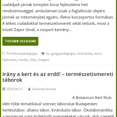
családjaik járnak komplex korai fejlesztésre heti
rendszerességgel, ambulánsan (csak a foglalkozás idejére
jönnek az intézménybe) egyéni, illetve kiscsoportos formában.
A lelkes családokkal természetismereti sétát tettünk, most a
közeli Zápor tónál, a csoport kemény…
TOVÁBB OLVASOM
,
,
,
Természetpedagógia
fa
gyógypedagógia
kirándulás
korai
,
,
,
fejlesztés
madár
Odú
Szeged
Irány a kert és az erdő! – természetismereti
táborok
2026.06.21.
Szalontai Kriszta
A Botanicon Kert Klub
idén több tematikával szervez táborokat Budapesten:
kertésztábor, állatos tábor, kirándulós tábor. Ökotáborainkba
a természet iránt érdeklődő gyermekeket várunk: akik szeretik