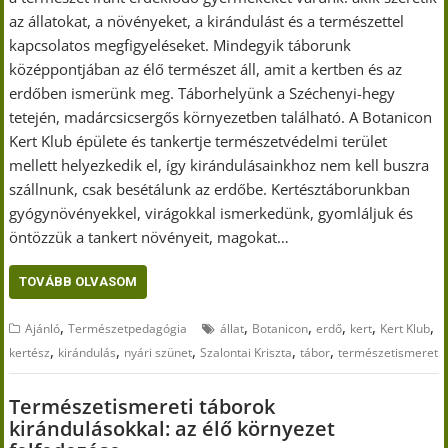
az állatokat, a növényeket, a kirándulást és a természettel
kapcsolatos megfigyeléseket. Mindegyik táborunk
középpontjában az élő természet áll, amit a kertben és az
erdőben ismerünk meg. Táborhelyünk a Széchenyi-hegy
tetején, madárcsicsergős környezetben található. A Botanicon
Kert Klub épülete és tankertje természetvédelmi terület
mellett helyezkedik el, így kirándulásainkhoz nem kell buszra
szállnunk, csak besétálunk az erdőbe. Kertésztáborunkban
gyógynövényekkel, virágokkal ismerkedünk, gyomláljuk és
öntözzük a tankert növényeit, magokat…
TOVÁBB OLVASOM
,
,
,
,
,
,
Ajánló
Természetpedagógia
állat
Botanicon
erdő
kert
Kert Klub
,
,
,
,
,
kertész
kirándulás
nyári szünet
Szalontai Kriszta
tábor
természetismeret
Természetismereti táborok
kirándulásokkal: az élő környezet