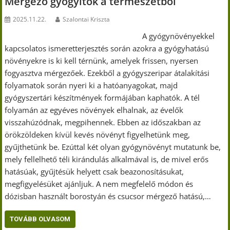
Mérgező gyógyítók a természetből
2025.11.22.
Szalontai Kriszta
A gyógynövényekkel
kapcsolatos ismeretterjesztés során azokra a gyógyhatású
növényekre is ki kell térnünk, amelyek frissen, nyersen
fogyasztva mérgezőek. Ezekből a gyógyszeripar átalakítási
folyamatok során nyeri ki a hatóanyagokat, majd
gyógyszertári készítmények formájában kaphatók. A tél
folyamán az egyéves növények elhalnak, az évelők
visszahúzódnak, megpihennek. Ebben az időszakban az
örökzöldeken kívül kevés növényt figyelhetünk meg,
gyűjthetünk be. Ezúttal két olyan gyógynövényt mutatunk be,
mely fellelhető téli kirándulás alkalmával is, de mivel erős
hatásúak, gyűjtésük helyett csak beazonosításukat,
megfigyelésüket ajánljuk. A nem megfelelő módon és
dózisban használt borostyán és csucsor mérgező hatású,…
TOVÁBB OLVASOM