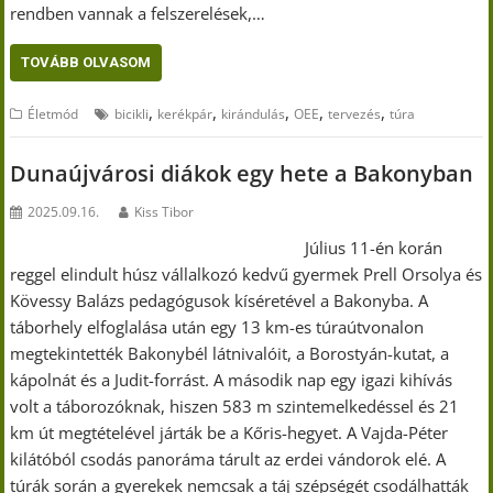
rendben vannak a felszerelések,…
TOVÁBB OLVASOM
,
,
,
,
,
Életmód
bicikli
kerékpár
kirándulás
OEE
tervezés
túra
Dunaújvárosi diákok egy hete a Bakonyban
2025.09.16.
Kiss Tibor
Július 11-én korán
reggel elindult húsz vállalkozó kedvű gyermek Prell Orsolya és
Kövessy Balázs pedagógusok kíséretével a Bakonyba. A
táborhely elfoglalása után egy 13 km-es túraútvonalon
megtekintették Bakonybél látnivalóit, a Borostyán-kutat, a
kápolnát és a Judit-forrást. A második nap egy igazi kihívás
volt a táborozóknak, hiszen 583 m szintemelkedéssel és 21
km út megtételével járták be a Kőris-hegyet. A Vajda-Péter
kilátóból csodás panoráma tárult az erdei vándorok elé. A
túrák során a gyerekek nemcsak a táj szépségét csodálhatták