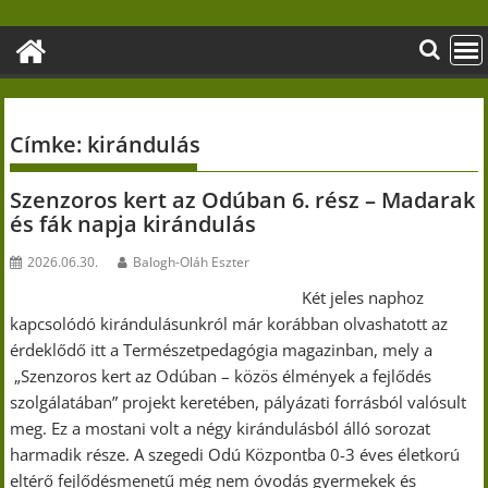
Skip
to
content
Címke:
kirándulás
Szenzoros kert az Odúban 6. rész – Madarak
és fák napja kirándulás
2026.06.30.
Balogh-Oláh Eszter
Két jeles naphoz
kapcsolódó kirándulásunkról már korábban olvashatott az
érdeklődő itt a Természetpedagógia magazinban, mely a
„Szenzoros kert az Odúban – közös élmények a fejlődés
szolgálatában” projekt keretében, pályázati forrásból valósult
meg. Ez a mostani volt a négy kirándulásból álló sorozat
harmadik része. A szegedi Odú Központba 0-3 éves életkorú
eltérő fejlődésmenetű még nem óvodás gyermekek és