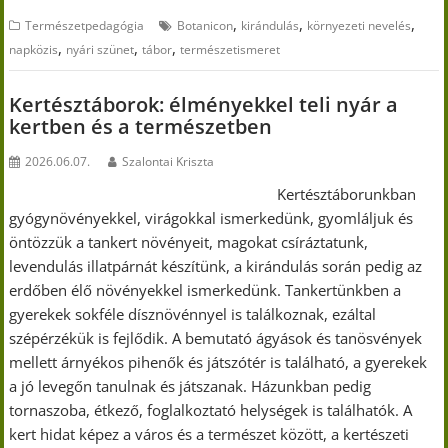
,
,
,
Természetpedagógia
Botanicon
kirándulás
környezeti nevelés
,
,
,
napközis
nyári szünet
tábor
természetismeret
Kertésztáborok: élményekkel teli nyár a
kertben és a természetben
2026.06.07.
Szalontai Kriszta
Kertésztáborunkban
gyógynövényekkel, virágokkal ismerkedünk, gyomláljuk és
öntözzük a tankert növényeit, magokat csíráztatunk,
levendulás illatpárnát készítünk, a kirándulás során pedig az
erdőben élő növényekkel ismerkedünk. Tankertünkben a
gyerekek sokféle dísznövénnyel is találkoznak, ezáltal
szépérzékük is fejlődik. A bemutató ágyások és tanösvények
mellett árnyékos pihenők és játszótér is található, a gyerekek
a jó levegőn tanulnak és játszanak. Házunkban pedig
tornaszoba, étkező, foglalkoztató helységek is találhatók. A
kert hidat képez a város és a természet között, a kertészeti