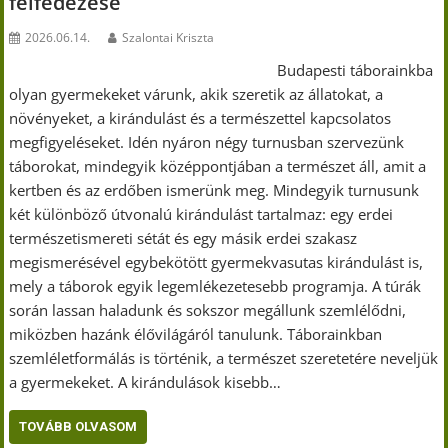
felfedezése
2026.06.14.
Szalontai Kriszta
Budapesti táborainkba
olyan gyermekeket várunk, akik szeretik az állatokat, a
növényeket, a kirándulást és a természettel kapcsolatos
megfigyeléseket. Idén nyáron négy turnusban szervezünk
táborokat, mindegyik középpontjában a természet áll, amit a
kertben és az erdőben ismerünk meg. Mindegyik turnusunk
két különböző útvonalú kirándulást tartalmaz: egy erdei
természetismereti sétát és egy másik erdei szakasz
megismerésével egybekötött gyermekvasutas kirándulást is,
mely a táborok egyik legemlékezetesebb programja. A túrák
során lassan haladunk és sokszor megállunk szemlélődni,
miközben hazánk élővilágáról tanulunk. Táborainkban
szemléletformálás is történik, a természet szeretetére neveljük
a gyermekeket. A kirándulások kisebb…
TOVÁBB OLVASOM