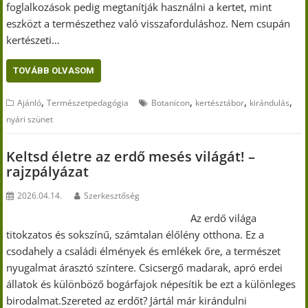
foglalkozások pedig megtanítják használni a kertet, mint
eszközt a természethez való visszaforduláshoz. Nem csupán
kertészeti…
TOVÁBB OLVASOM
,
,
,
,
Ajánló
Természetpedagógia
Botanicon
kertésztábor
kirándulás
nyári szünet
Keltsd életre az erdő mesés világát! –
rajzpályázat
2026.04.14.
Szerkesztőség
Az erdő világa
titokzatos és sokszínű, számtalan élőlény otthona. Ez a
csodahely a családi élmények és emlékek őre, a természet
nyugalmat árasztó színtere. Csicsergő madarak, apró erdei
állatok és különböző bogárfajok népesítik be ezt a különleges
birodalmat.Szereted az erdőt? Jártál már kirándulni