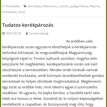
,
,
,
,
,
Kirándulás
borostyán
Botanicon
csucsor
gyógynövény
képzés
,
kirándulás
terep
Tudatos kerékpározás
2025.09.29.
Szerkesztőség
Az erdőben való
kerékpározás során egyszerre élvezhetjük a kerékpározás
technikai kihívásait, és megcsodálhatjuk Magyarország
lenyűgöző tájait is. Fontos tudnunk azonban, hogyha nem
készülünk fel megfelelően, kerékpártúráink során sok kárt
okozhatunk a természetben. Minden erdei túrának vannak
eredendő kockázatai, amik könnyen lecsökkenthetőek gondos
tervezéssel és helyes döntések meghozatalával. Megtervezni
egy túrát az erdőbe más, mint tekerni egyet a szomszédos
utcákban. Itt ugyanis, ha bajba kerülsz, a hazafelé tartó séta
több óra hosszú is lehet. Gondold át, ki milyen képességekkel
rendelkezik a csapatban, és bizonyosodj meg róla, hogy