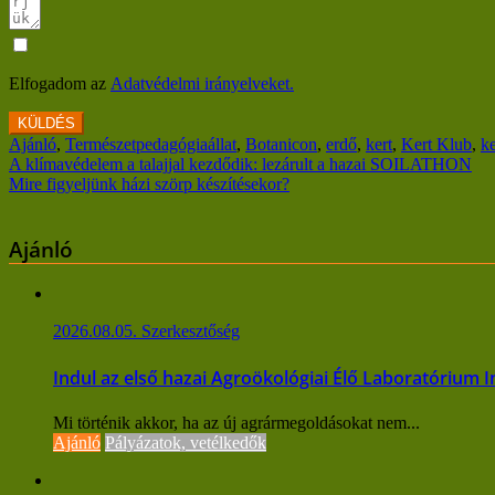
Elfogadom az
Adatvédelmi irányelveket.
KÜLDÉS
Ajánló
,
Természetpedagógia
állat
,
Botanicon
,
erdő
,
kert
,
Kert Klub
,
ke
Bejegyzés
A klímavédelem a talajjal kezdődik: lezárult a hazai SOILATHON
Mire figyeljünk házi szörp készítésekor?
navigáció
Ajánló
2026.08.05.
Szerkesztőség
Indul az első hazai Agroökológiai Élő Laboratórium 
Mi történik akkor, ha az új agrármegoldásokat nem...
Ajánló
Pályázatok, vetélkedők