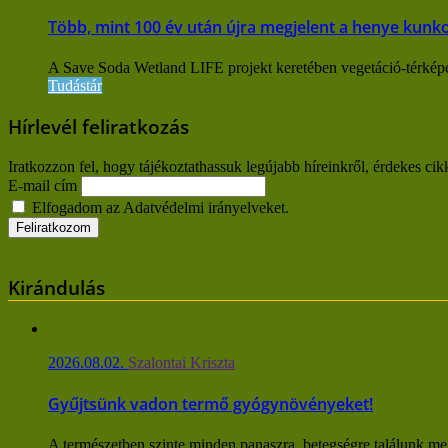
Több, mint 100 év után újra megjelent a henye kunk
A Save Soda Wetland LIFE projekt keretében vegetáció-térképe
Tudástár
Hírlevél feliratkozás
Iratkozzon fel, hogy tájékoztathassuk legújabb híreinkről, érdekes cik
E-mail cím
Elfogadom az Adatvédelmi irányelveket.
Kirándulás
2026.08.02.
Szalontai Kriszta
Gyűjtsünk vadon termő gyógynövényeket!
A természetben szinte minden panaszra, betegségre találunk me