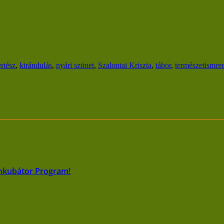
rtész
,
kirándulás
,
nyári szünet
,
Szalontai Kriszta
,
tábor
,
természetismere
Inkubátor Program!