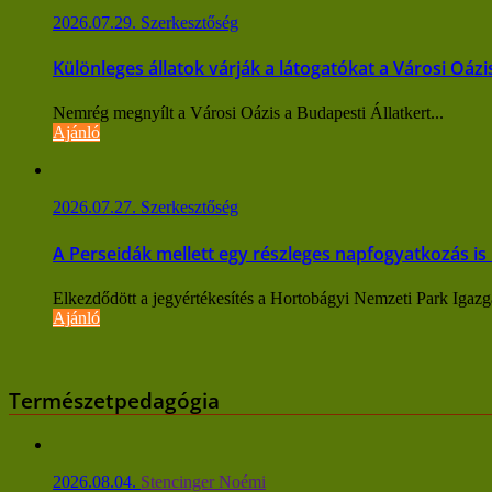
2026.07.29.
Szerkesztőség
Különleges állatok várják a látogatókat a Városi Oáz
Nemrég megnyílt a Városi Oázis a Budapesti Állatkert...
Ajánló
2026.07.27.
Szerkesztőség
A Perseidák mellett egy részleges napfogyatkozás is
Elkezdődött a jegyértékesítés a Hortobágyi Nemzeti Park Igazga
Ajánló
Természetpedagógia
2026.08.04.
Stencinger Noémi