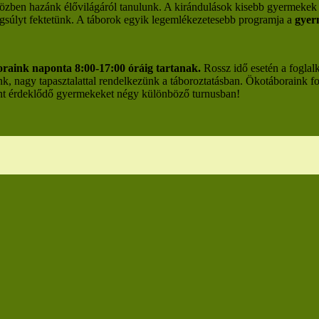
özben hazánk élővilágáról tanulunk. A kirándulások kisebb gyermekek sz
angsúlyt fektetünk. A táborok egyik legemlékezetesebb programja a
gyer
raink naponta 8:00-17:00 óráig tartanak.
Rossz idő esetén a foglal
nk, nagy tapasztalattal rendelkezünk a táboroztatásban. Ökotáboraink f
iránt érdeklődő gyermekeket négy különböző turnusban!