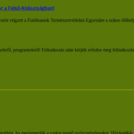
or a Felső-Kiskunságban!
zést végzett a Futóhomok Természetvédelmi Egyesület a szikes élőhely
kekről, programokról! Feliratkozás után kérjük erősítse meg feliratkozá
goldást, ha megismerjük a vadon termő gyógynövényeket. Házipatikát ál