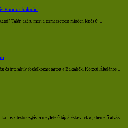
ozás Pannonhalmán
gatni? Talán azért, mert a természetben minden lépés új...
em
 és interaktív foglalkozást tartott a Baktakéki Körzeti Általános...
ontos a testmozgás, a megfelelő táplálékbevitel, a pihentető alvás....