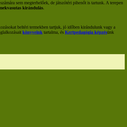
ámára sem megterhelőek, de játszótéri pihenőt is tartunk. A terepen
mekvasutas kirándulás
.
kozásokat beltéri termekben tartjuk, jó időben kirándulunk vagy a
oglalkozásait
könyveink
tartalma, és
Kertpedagógia képzés
ünk