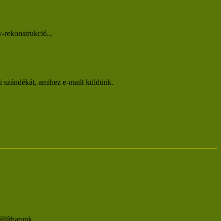
-rekonstrukció...
si szándékát, amihez e-mailt küldünk.
líthatunk...