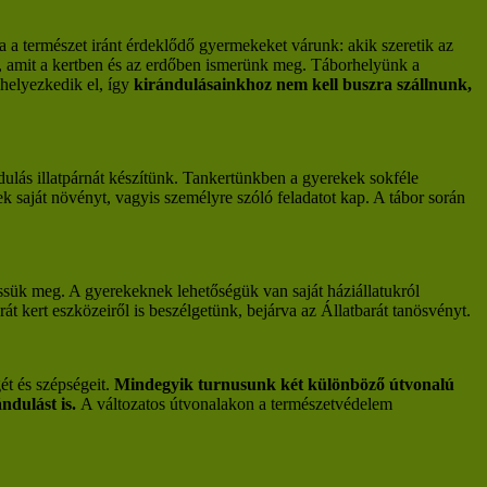
 a természet iránt érdeklődő gyermekeket várunk: akik szeretik az
ll, amit a kertben és az erdőben ismerünk meg. Táborhelyünk a
 helyezkedik el, így
kirándulásainkhoz nem kell buszra szállnunk,
lás illatpárnát készítünk. Tankertünkben a gyerekek sokféle
k saját növényt, vagyis személyre szóló feladatot kap. A tábor során
eressük meg. A gyerekeknek lehetőségük van saját háziállatukról
arát kert eszközeiről is beszélgetünk, bejárva az Állatbarát tanösvényt.
ét és szépségeit.
Mindegyik turnusunk két különböző útvonalú
ndulást is.
A változatos útvonalakon a természetvédelem