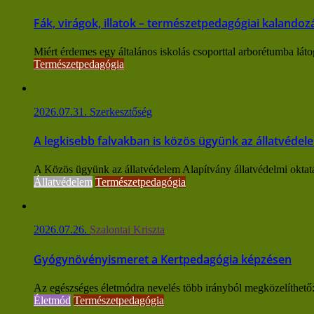
Fák, virágok, illatok – természetpedagógiai kaland
Miért érdemes egy általános iskolás csoporttal arborétumba láto
Természetpedagógia
2026.07.31.
Szerkesztőség
A legkisebb falvakban is közös ügyünk az állatvédel
A Közös ügyünk az állatvédelem Alapítvány állatvédelmi oktatást
Állatvédelem
Természetpedagógia
2026.07.26.
Szalontai Kriszta
Gyógynövényismeret a Kertpedagógia képzésen
Az egészséges életmódra nevelés több irányból megközelíthető: f
Életmód
Természetpedagógia