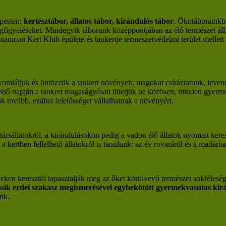
apesten:
kertésztábor, állatos tábor, kirándulós tábor
. Ökotáborainkba
 megfigyeléseket. Mindegyik táborunk középpontjában az élő természet á
anicon Kert Klub épülete és tankertje természetvédelmi terület mellett
láljuk és öntözzük a tankert növényeit, magokat csíráztatunk, levendu
r első napján a tankert magaságyásait ültetjük be közösen, minden gyerme
 tovább, ezáltal felelősséget vállalhatnak a növényért.
 és társállatokról, a kirándulásokon pedig a vadon élő állatok nyomait k
 a kertben fellelhető állatokról is tanulunk: az év rovaráról és a madárb
ken keresztül tapasztalják meg az őket körülvevő természet sokféleség
másik erdei szakasz megismerésével egybekötött gyermekvasutas kirá
ünk.