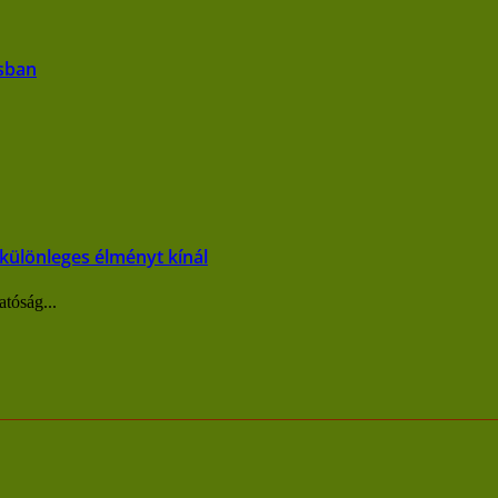
isban
 különleges élményt kínál
tóság...