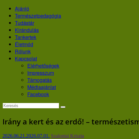
Skip
Ajánló
to
Természetpedagógia
content
Tudástár
Kirándulás
Tankertek
Életmód
Rólunk
Kapcsolat
Elérhetőségek
Impresszum
Támogatás
Médiaajánlat
Facebook
Irány a kert és az erdő! – természetis
2026.06.21.
2026.07.01.
Szalontai Kriszta