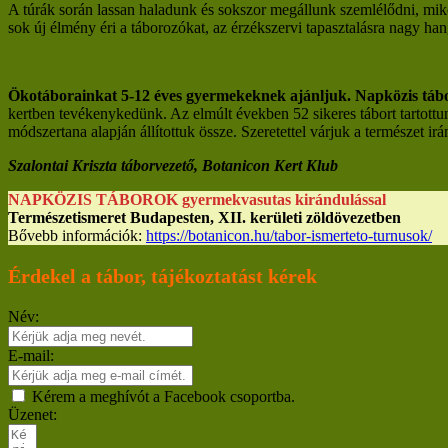
A túrák során lassan haladunk és sokszor megállunk szemlélődni, mik
sok új élmény éri a táborozókat, az érzékszervi tapasztalásra nagy h
Ökotáborainkat 5-12 éves gyermekeknek ajánljuk. Napközis tábo
kertben tevékenykedünk. Az elmúlt években 52 sikeres tábort tartottu
módszertana alapján állítottuk össze. Szeretettel várjuk a természet 
Szalontai Kriszta táborvezető, Botanicon Kert Klub
NAPKÖZIS TÁBOROK gyermekvasutas kirándulással
Természetismeret Budapesten, XII. kerületi zöldövezetben
Bővebb információk:
https://botanicon.hu/tabor-ismerteto-turnusok/
Érdekel a tábor, tájékoztatást kérek
Név:
E-mail:
Kérem a meghívót a Facebook csoportba.
Üzenet: