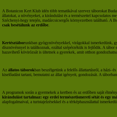
A Botanicon Kert Klub idén több tematikával szervez táborokat Bud
állatokat, a növényeket, a kirándulást és a természettel kapcsolatos
Széchenyi-hegy tetején, madárcsicsergős környezetben található. A Bot
csak besétálunk az erdőbe
.
Kertésztábor
unkban gyógynövényekkel, virágokkal ismerkedünk, gyom
dísznövénnyel is találkoznak, ezáltal szépérzékük is fejlődik. A tábo
hazavihető kövirózsát is ültetnek a gyerekek, amit otthon gondozhatnak
Az
állatos táborok
ban beszélgetünk a felelős állattartásról, a házi-
kiselőadást tartani, bemutatni az állat igényeit, gondozását. A táborban
A programok során a gyermekek a kertben és az erdőben saját élménye
kirándulást tartalmaz: egy erdei természetismereti sétát és egy 
alapfogalmaival, a turistajelzésekkel és a térképhasználattal ismerked