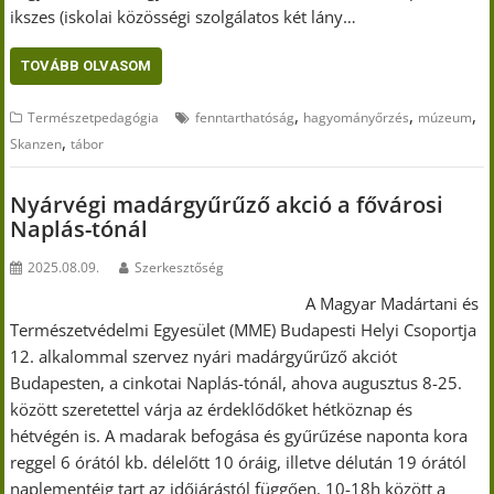
ikszes (iskolai közösségi szolgálatos két lány…
TOVÁBB OLVASOM
,
,
,
Természetpedagógia
fenntarthatóság
hagyományőrzés
múzeum
,
Skanzen
tábor
Nyárvégi madárgyűrűző akció a fővárosi
Naplás-tónál
2025.08.09.
Szerkesztőség
A Magyar Madártani és
Természetvédelmi Egyesület (MME) Budapesti Helyi Csoportja
12. alkalommal szervez nyári madárgyűrűző akciót
Budapesten, a cinkotai Naplás-tónál, ahova augusztus 8-25.
között szeretettel várja az érdeklődőket hétköznap és
hétvégén is. A madarak befogása és gyűrűzése naponta kora
reggel 6 órától kb. délelőtt 10 óráig, illetve délután 19 órától
naplementéig tart az időjárástól függően. 10-18h között a