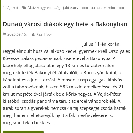
,
,
,
,
Ajánló
Aktív Magyarország
jubileum
tábor
turnus
vándortábor
Dunaújvárosi diákok egy hete a Bakonyban
2025.09.16.
Kiss Tibor
Július 11-én korán
reggel elindult húsz vállalkozó kedvű gyermek Prell Orsolya és
Kövessy Balázs pedagógusok kíséretével a Bakonyba. A
táborhely elfoglalása után egy 13 km-es túraútvonalon
megtekintették Bakonybél látnivalóit, a Borostyán-kutat, a
kápolnát és a Judit-forrást. A második nap egy igazi kihívás
volt a táborozóknak, hiszen 583 m szintemelkedéssel és 21
km út megtételével járták be a Kőris-hegyet. A Vajda-Péter
kilátóból csodás panoráma tárult az erdei vándorok elé. A
túrák során a gyerekek nemcsak a táj szépségét csodálhatták
meg, hanem lehetőségük nyílt a fák megfigyelésére is:
megismerték a bükk és…