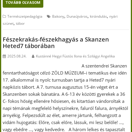
TOVÁBB OLVASOM
,
,
,
Természetpedagógia
Bakony
Dunaújváros
kirándulás
nyári
,
szünet
tábor
Fészekrakás-fészekhagyás a Skanzen
Heted7 táborában
2025.08.24.
Kustánné Hegyi Füstös Ilona és Szilágyi Angelika
A szentendrei Skanzen
fenntarthatóságot célzó ZÖLD MÚZEUM–i tematikus éve idén
17. alkalommal is nyolc turnusban tartja a Heted7 nyári
napközis tábort. A 7. turnusa augusztus 15-én véget ért a
Skanzenben sokak bánatára. A 6-13 év közötti gyerekek a 36
C- fokos hőség ellenére hősiesen, és kitartóan vándoroltak a
napi témának megfelelő helyszínekre, faluról falura, árnyéktól
árnyékig. Felpezsdült az élet, amerre jártunk, felhangzott a
vidám hujogatás: Előre, csak előre, lássuk, mi lesz belőle! …,
vagy ebédre …, vagy kedvedre. A három lelkes és tapasztalt