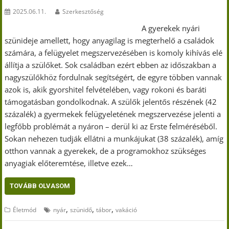
2025.06.11.
Szerkesztőség
A gyerekek nyári
szünideje amellett, hogy anyagilag is megterhelő a családok
számára, a felügyelet megszervezésében is komoly kihívás elé
állítja a szülőket. Sok családban ezért ebben az időszakban a
nagyszülőkhöz fordulnak segítségért, de egyre többen vannak
azok is, akik gyorshitel felvételében, vagy rokoni és baráti
támogatásban gondolkodnak. A szülők jelentős részének (42
százalék) a gyermekek felügyeletének megszervezése jelenti a
legfőbb problémát a nyáron – derül ki az Erste felméréséből.
Sokan nehezen tudják ellátni a munkájukat (38 százalék), amíg
otthon vannak a gyerekek, de a programokhoz szükséges
anyagiak előteremtése, illetve ezek…
TOVÁBB OLVASOM
,
,
,
Életmód
nyár
szünidő
tábor
vakáció