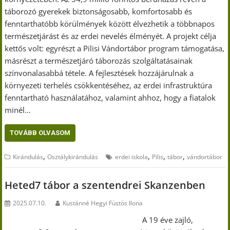
táborozó gyerekek biztonságosabb, komfortosabb és
fenntarthatóbb körülmények között élvezhetik a többnapos
természetjárást és az erdei nevelés élményét. A projekt célja
kettős volt: egyrészt a Pilisi Vándortábor program támogatása,
másrészt a természetjáró táborozás szolgáltatásainak
színvonalasabbá tétele. A fejlesztések hozzájárulnak a
környezeti terhelés csökkentéséhez, az erdei infrastruktúra
fenntartható használatához, valamint ahhoz, hogy a fiatalok
minél…
TOVÁBB OLVASOM
,
,
,
,
Kirándulás
Osztálykirándulás
erdei iskola
Pilis
tábor
vándortábor
Heted7 tábor a szentendrei Skanzenben
2025.07.10.
Kustánné Hegyi Füstös Ilona
A 19 éve zajló,