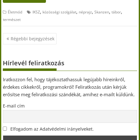
,
,
,
,
,
Életmód
IKSZ
közösségi szolgálat
néprajz
Skanzen
tábor
természet
Bejegyzés
Régebbi bejegyzések
navigáció
Hírlevél feliratkozás
Iratkozzon fel, hogy tájékoztathassuk legújabb híreinkről,
érdekes cikkekről, programokról! Feliratkozás után kérjük
erősítse meg feliratkozási szándékát, amihez e-mailt küldünk.
E-mail cím
Elfogadom az Adatvédelmi irányelveket.