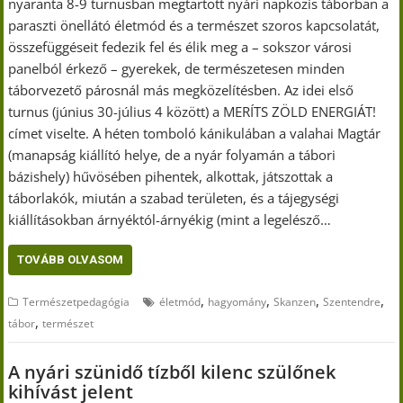
nyaranta 8-9 turnusban megtartott nyári napközis táborban a
paraszti önellátó életmód és a természet szoros kapcsolatát,
összefüggéseit fedezik fel és élik meg a – sokszor városi
panelból érkező – gyerekek, de természetesen minden
táborvezető párosnál más megközelítésben. Az idei első
turnus (június 30-július 4 között) a MERÍTS ZÖLD ENERGIÁT!
címet viselte. A héten tomboló kánikulában a valahai Magtár
(manapság kiállító helye, de a nyár folyamán a tábori
bázishely) hűvösében pihentek, alkottak, játszottak a
táborlakók, miután a szabad területen, és a tájegységi
kiállításokban árnyéktól-árnyékig (mint a legelésző…
TOVÁBB OLVASOM
,
,
,
,
Természetpedagógia
életmód
hagyomány
Skanzen
Szentendre
,
tábor
természet
A nyári szünidő tízből kilenc szülőnek
kihívást jelent