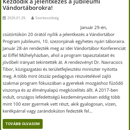
Kezdődik a jelentkezés a jubileumi
Vándortáborokra!
2026.01.29.
Szerkesztőség
Január 29-én,
csütörtökön 20 órától nyílik a jelentkezés a Vándortábor
Program jubileumi, 10. szezonjának egyhetes nyári táboraira.
Január 28-án rendezték meg az idei Vándortábor Konferenciát
az Eiffel Műhelyházban, ahol a program tapasztalatait és
jövőbeli irányait tekintették át. A rendezvényt Dr. Navracsics
Tibor, közigazgatási és területfejlesztési miniszter nyitotta
meg. A több mint ötszáz pedagógus részvételével zajló
szakmai program fókuszában a gyerekek mozgáshoz fűződő
viszonya és az élményalapú megközelítés állt. A 2017-ben
indult, országos lefedettségű kezdeményezésen eddig több
mint 100 ezer gyermek vett részt, akik gyalogosan, vízen,
kerékpárral vagy zarándokúton fedezték fel…
TOVÁBB OLVASOM