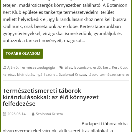
tetején, madárcsicsergős környezetben található. A Botanicon
Kert Klub épülete és tankertje természetvédelmi terület
mellett helyezkedik el, így kirándulásainkhoz nem kell buszra
szállnunk, csak besétálunk az erdőbe. Kertésztáborunkban
gyógynövényekkel, virágokkal ismerkedünk, gyomláljuk és
öntözzük a tankert növényeit, magokat…
TOVÁBB OLVASOM
,
,
,
,
,
,
Ajánló
Természetpedagógia
állat
Botanicon
erdő
kert
Kert Klub
,
,
,
,
,
kertész
kirándulás
nyári szünet
Szalontai Kriszta
tábor
természetismeret
Természetismereti táborok
kirándulásokkal: az élő környezet
felfedezése
2026.06.14.
Szalontai Kriszta
Budapesti táborainkba
olyan gyermekeket várunk, akik szeretik az állatokat, a