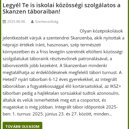
Legyél Te is iskolai közösségi szolgálatos a
Skanzen táboraiban!
2025.06.06.
Szerkesztőség
Olyan középiskolások
jelentkezését várjuk a szentendrei Skanzenba, akik nyitottak a
néprajzi értékek iránt, hasznosan, szép természeti
környezetben és a friss levegőn szeretnék eltölteni közösségi
szolgálatukat táboraink résztvevőinek patronálásával, a
táborvezetők jobb kezeként. A Skanzenban mindenki
megtalálhatja az érdeklődésének megfelelő tábori turnust. A
Heted7 nyári táborban 6-12 éves gyerekekkel, az integrált
táborokban a fogyatékossággal élő kortársaitokkal, az IKSZ+
táborban pedig a hajléktalan sorsúakkal tudtok azonosulni,
általuk és velük ismerhetitek meg ezt a csoportot, és
magatokat is még jobban. Integrált tábor időpontok 2025-
ben: 1. turnus: 2025. június 23. és 27. között, minden…
TOVÁBB OLVASOM