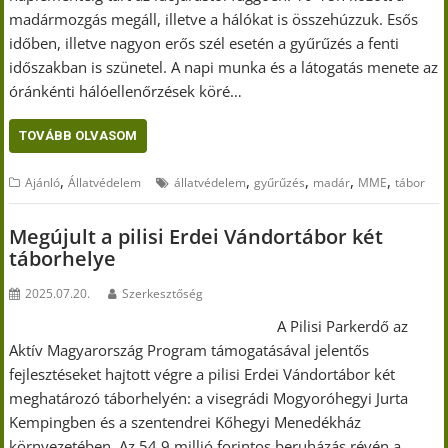
madármozgás megáll, illetve a hálókat is összehúzzuk. Esős
időben, illetve nagyon erős szél esetén a gyűrűzés a fenti
időszakban is szünetel. A napi munka és a látogatás menete az
óránkénti hálóellenőrzések köré…
TOVÁBB OLVASOM
,
,
,
,
,
Ajánló
Állatvédelem
állatvédelem
gyűrűzés
madár
MME
tábor
Megújult a pilisi Erdei Vándortábor két
táborhelye
2025.07.20.
Szerkesztőség
A Pilisi Parkerdő az
Aktív Magyarország Program támogatásával jelentős
fejlesztéseket hajtott végre a pilisi Erdei Vándortábor két
meghatározó táborhelyén: a visegrádi Mogyoróhegyi Jurta
Kempingben és a szentendrei Kőhegyi Menedékház
környezetében. Az 54,9 millió forintos beruházás révén a