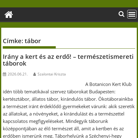
Skip
to
content
Címke:
tábor
Irány a kert és az erdő! – természetismereti
táborok
2026.06.21.
Szalontai Kriszta
A Botanicon Kert Klub
idén több tematikával szervez táborokat Budapesten:
kertésztábor, állatos tábor, kirándulós tábor. Ökotáborainkba
a természet iránt érdeklődő gyermekeket várunk: akik szeretik
az állatokat, a növényeket, a kirándulást és a természettel
kapcsolatos megfigyeléseket. Mindegyik táborunk
középpontjában az élő természet áll, amit a kertben és az
erdőben ismerünk meg. Táborhelyünk a Széchenyi-hegy