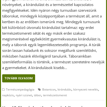
növényeket, a kirándulást és a természettel kapcsolatos
megfigyeléseket. Idén nyáron négy turnusban szervezünk
táborokat, mindegyik középpontjában a természet áll, amit a
kertben és az erdőben ismerünk meg. Mindegyik turnusunk
két különböző útvonalú kirándulást tartalmaz: egy erdei
természetismereti sétát és egy másik erdei szakasz
megismerésével egybekötött gyermekvasutas kirándulást is,
mely a táborok egyik legemlékezetesebb programja. A túrák
során lassan haladunk és sokszor megállunk szemlélődni,
miközben hazánk élővilágáról tanulunk. Táborainkban
szemléletformálás is történik, a természet szeretetére neveljük
a gyermekeket. A kirándulások kisebb…
TOVÁBB OLVASOM
,
,
,
Természetpedagógia
Botanicon
kirándulás
környezeti nevelés
,
,
,
napközis
nyári szünet
tábor
természetismeret