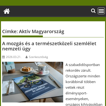
Skip
to
content
Címke:
Aktív Magyarország
A mozgás és a természetközeli szemlélet
nemzeti ügy
2026.03.21.
Szerkesztőség
A szabadidősportban
rekordév zárult.
Országszerte minden
korábbinál többen
vettek részt
élménysport-
eseményeken,
országos kihívásokban