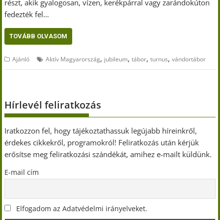
részt, akik gyalogosan, vízen, kerékpárral vagy zarándokúton
fedezték fel…
TOVÁBB OLVASOM
,
,
,
,
Ajánló
Aktív Magyarország
jubileum
tábor
turnus
vándortábor
Hírlevél feliratkozás
Iratkozzon fel, hogy tájékoztathassuk legújabb híreinkről,
érdekes cikkekről, programokról! Feliratkozás után kérjük
erősítse meg feliratkozási szándékát, amihez e-mailt küldünk.
E-mail cím
Elfogadom az Adatvédelmi irányelveket.