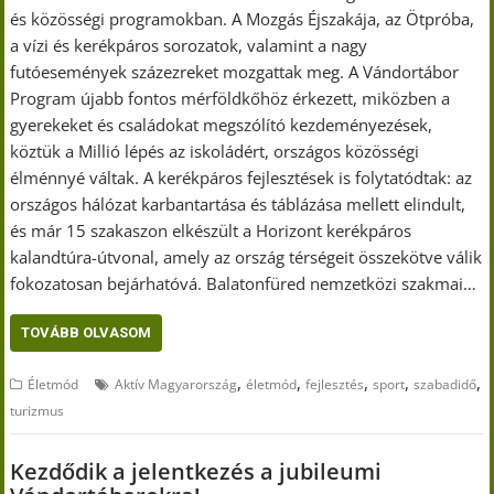
és közösségi programokban. A Mozgás Éjszakája, az Ötpróba,
a vízi és kerékpáros sorozatok, valamint a nagy
futóesemények százezreket mozgattak meg. A Vándortábor
Program újabb fontos mérföldkőhöz érkezett, miközben a
gyerekeket és családokat megszólító kezdeményezések,
köztük a Millió lépés az iskoládért, országos közösségi
élménnyé váltak. A kerékpáros fejlesztések is folytatódtak: az
országos hálózat karbantartása és táblázása mellett elindult,
és már 15 szakaszon elkészült a Horizont kerékpáros
kalandtúra-útvonal, amely az ország térségeit összekötve válik
fokozatosan bejárhatóvá. Balatonfüred nemzetközi szakmai…
TOVÁBB OLVASOM
,
,
,
,
,
Életmód
Aktív Magyarország
életmód
fejlesztés
sport
szabadidő
turizmus
Kezdődik a jelentkezés a jubileumi