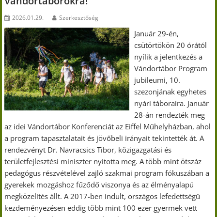
Vándortáborokra!
2026.01.29.
Szerkesztőség
Január 29-én,
csütörtökön 20 órától
nyílik a jelentkezés a
Vándortábor Program
jubileumi, 10.
szezonjának egyhetes
nyári táboraira. Január
28-án rendezték meg
az idei Vándortábor Konferenciát az Eiffel Műhelyházban, ahol
a program tapasztalatait és jövőbeli irányait tekintették át. A
rendezvényt Dr. Navracsics Tibor, közigazgatási és
területfejlesztési miniszter nyitotta meg. A több mint ötszáz
pedagógus részvételével zajló szakmai program fókuszában a
gyerekek mozgáshoz fűződő viszonya és az élményalapú
megközelítés állt. A 2017-ben indult, országos lefedettségű
kezdeményezésen eddig több mint 100 ezer gyermek vett