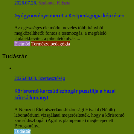
2026.07.26.
Szalontai Kriszta
Gyógynövényismeret a Kertpedagógia képzésen
Az egészséges életmódra nevelés több irányból
megközelíthető: fontos a testmozgás, a megfelelő
táplálékbevitel, a pihentető alvás....
Életmód
Természetpedagógia
Tudástár
2026.08.08.
Szerkesztőség
Kőrisrontó karcsúdíszbogár pusztítja a hazai
kőrisállományt
A Nemzeti Élelmiszerlánc-biztonsági Hivatal (Nébih)
laboratóriumi vizsgálatai megerősítették, hogy a kőrisrontó
karcsúdíszbogár (Agrilus planipennis) megtelepedett
Beregsurány...
Tudástár