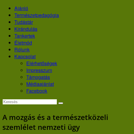
Skip
Ajánló
to
Természetpedagógia
content
Tudástár
Kirándulás
Tankertek
Életmód
Rólunk
Kapcsolat
Elérhetőségek
Impresszum
Támogatás
Médiaajánlat
Facebook
A mozgás és a természetközeli
szemlélet nemzeti ügy