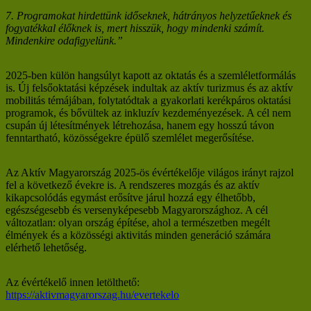
7. Programokat hirdettünk időseknek, hátrányos helyzetűeknek és
fogyatékkal élőknek is, mert hisszük, hogy mindenki számít.
Mindenkire odafigyelünk.”
2025-ben külön hangsúlyt kapott az oktatás és a szemléletformálás
is. Új felsőoktatási képzések indultak az aktív turizmus és az aktív
mobilitás témájában, folytatódtak a gyakorlati kerékpáros oktatási
programok, és bővültek az inkluzív kezdeményezések. A cél nem
csupán új létesítmények létrehozása, hanem egy hosszú távon
fenntartható, közösségekre épülő szemlélet megerősítése.
Az Aktív Magyarország 2025-ös évértékelője világos irányt rajzol
fel a következő évekre is. A rendszeres mozgás és az aktív
kikapcsolódás egymást erősítve járul hozzá egy élhetőbb,
egészségesebb és versenyképesebb Magyarországhoz. A cél
változatlan: olyan ország építése, ahol a természetben megélt
élmények és a közösségi aktivitás minden generáció számára
elérhető lehetőség.
Az évértékelő innen letölthető:
https://aktivmagyarorszag.hu/evertekelo