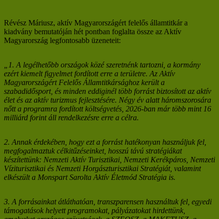
Révész Máriusz, aktív Magyarországért felelős államtitkár a
kiadvány bemutatóján hét pontban foglalta össze az Aktív
Magyarország legfontosabb üzeneteit:
„1. A legélhetőbb országok közé szeretnénk tartozni, a kormány
ezért kiemelt figyelmet fordított erre a területre. Az Aktív
Magyarországért Felelős Államtitkársághoz került a
szabadidősport, és minden eddiginél több forrást biztosított az aktív
élet és az aktív turizmus fejlesztésére. Négy év alatt háromszorosára
nőtt a programra fordított költségvetés, 2026-ban már több mint 16
milliárd forint áll rendelkezésre erre a célra.
2. Annak érdekében, hogy ezt a forrást hatékonyan használjuk fel,
megfogalmaztuk célkitűzéseinket, hosszú távú stratégiákat
készítettünk: Nemzeti Aktív Turisztikai, Nemzeti Kerékpáros, Nemzeti
Víziturisztikai és Nemzeti Horgászturisztikai Stratégiát, valamint
elkészült a Monspart Sarolta Aktív Életmód Stratégia is.
3. A forrásainkat átláthatóan, transzparensen használtuk fel, egyedi
támogatások helyett programokat, pályázatokat hirdettünk,