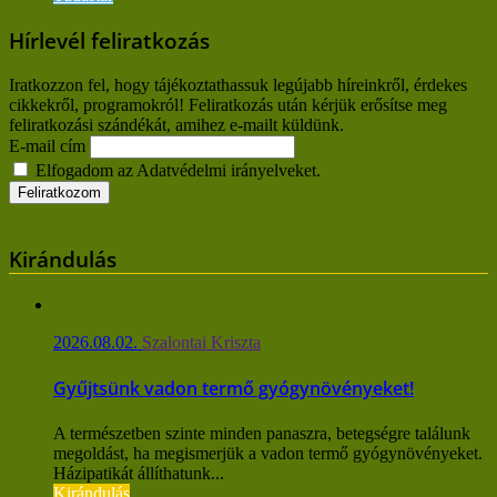
Hírlevél feliratkozás
Iratkozzon fel, hogy tájékoztathassuk legújabb híreinkről, érdekes
cikkekről, programokról! Feliratkozás után kérjük erősítse meg
feliratkozási szándékát, amihez e-mailt küldünk.
E-mail cím
Elfogadom az Adatvédelmi irányelveket.
Kirándulás
2026.08.02.
Szalontai Kriszta
Gyűjtsünk vadon termő gyógynövényeket!
A természetben szinte minden panaszra, betegségre találunk
megoldást, ha megismerjük a vadon termő gyógynövényeket.
Házipatikát állíthatunk...
Kirándulás