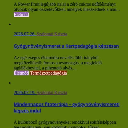
A Power Fruit legújabb italai a zéró cukros üdítőélményt
ötvözik olyan összetevőkkel, amelyek illeszkednek a mai...
Életmód
2026.07.26.
Szalontai Kriszta
Gyógynövényismeret a Kertpedagógia képzésen
Az egészséges életmódra nevelés több irányból
megközelíthető: fontos a testmozgás, a megfelelő
táplálékbevitel, a pihentető alvás....
Életmód
Természetpedagógia
2026.07.19.
Szalontai Kriszta
Mindennapos fitoterápia – gyógynövényismereti
képzés indul
A különböző gyógynövényeket rendkívül sokféleképpen
hasznosíthatjuk: van közöttük gyümölcs, fűszer,