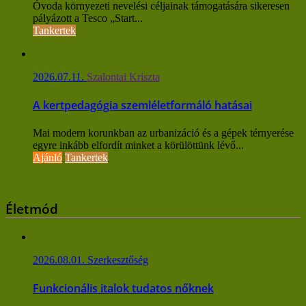
Óvoda környezeti nevelési céljainak támogatására sikeresen
pályázott a Tesco „Start...
Tankertek
2026.07.11.
Szalontai Kriszta
A kertpedagógia szemléletformáló hatásai
Mai modern korunkban az urbanizáció és a gépek térnyerése
egyre inkább elfordít minket a körülöttünk lévő...
Ajánló
Tankertek
Életmód
2026.08.01.
Szerkesztőség
Funkcionális italok tudatos nőknek