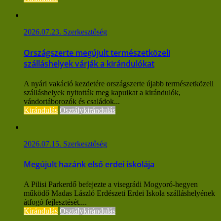
2026.07.23.
Szerkesztőség
Országszerte megújult természetközeli
szálláshelyek várják a kirándulókat
A nyári vakáció kezdetére országszerte újabb természetközeli
szálláshelyek nyitották meg kapuikat a kirándulók,
vándortáborozók és családok...
Kirándulás
Osztálykirándulás
2026.07.15.
Szerkesztőség
Megújult hazánk első erdei iskolája
A Pilisi Parkerdő befejezte a visegrádi Mogyoró-hegyen
működő Madas László Erdészeti Erdei Iskola szálláshelyének
átfogó fejlesztését....
Kirándulás
Osztálykirándulás