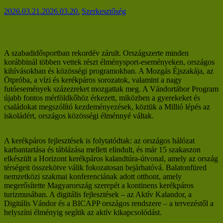
2026.03.21.
2026.03.20.
Szerkesztőség
A szabadidősportban rekordév zárult. Országszerte minden
korábbinál többen vettek részt élménysport-eseményeken, országos
kihívásokban és közösségi programokban. A Mozgás Éjszakája, az
Ötpróba, a vízi és kerékpáros sorozatok, valamint a nagy
futóesemények százezreket mozgattak meg. A Vándortábor Program
újabb fontos mérföldkőhöz érkezett, miközben a gyerekeket és
családokat megszólító kezdeményezések, köztük a Millió lépés az
iskoládért, országos közösségi élménnyé váltak.
A kerékpáros fejlesztések is folytatódtak: az országos hálózat
karbantartása és táblázása mellett elindult, és már 15 szakaszon
elkészült a Horizont kerékpáros kalandtúra-útvonal, amely az ország
térségeit összekötve válik fokozatosan bejárhatóvá. Balatonfüred
nemzetközi szakmai konferenciának adott otthont, amely
megerősítette Magyarország szerepét a kontinens kerékpáros
turizmusában. A digitális fejlesztések – az Aktív Kalandor, a
Digitális Vándor és a BICAPP országos rendszere – a tervezéstől a
helyszíni élményig segítik az aktív kikapcsolódást.