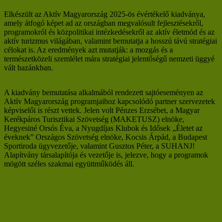
Elkészült az Aktív Magyarország 2025-ös évértékelő kiadványa,
amely átfogó képet ad az országban megvalósult fejlesztésekről,
programokról és közpolitikai intézkedésekről az aktív életmód és az
aktív turizmus világában, valamint bemutatja a hosszú távú stratégiai
célokat is. Az eredmények azt mutatják: a mozgás és a
természetközeli szemlélet mára stratégiai jelentőségű nemzeti üggyé
vált hazánkban.
A kiadvány bemutatása alkalmából rendezett sajtóeseményen az
Aktív Magyarország programjaihoz kapcsolódó partner szervezetek
képviselői is részt vettek. Jelen volt Pénzes Erzsébet, a Magyar
Kerékpáros Turisztikai Szövetség (MAKETUSZ) elnöke,
Hegyesiné Orsós Éva, a Nyugdíjas Klubok és Idősek „Életet az
éveknek” Országos Szövetség elnöke, Kocsis Árpád, a Budapest
Sportiroda ügyvezetője, valamint Gusztos Péter, a SUHANJ!
Alapítvány társalapítója és vezetője is, jelezve, hogy a programok
mögött széles szakmai együttműködés áll.