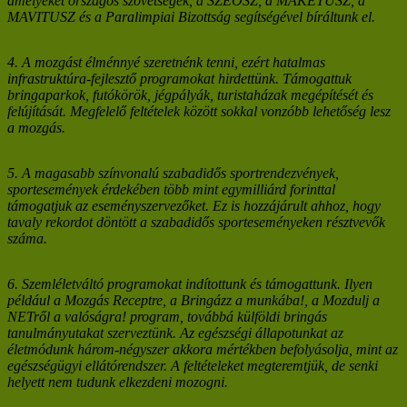
amelyeket országos szövetségek, a SZEOSZ, a MAKETUSZ, a
MAVITUSZ és a Paralimpiai Bizottság segítségével bíráltunk el.
4. A mozgást élménnyé szeretnénk tenni, ezért hatalmas
infrastruktúra-fejlesztő programokat hirdettünk. Támogattuk
bringaparkok, futókörök, jégpályák, turistaházak megépítését és
felújítását. Megfelelő feltételek között sokkal vonzóbb lehetőség lesz
a mozgás.
5. A magasabb színvonalú szabadidős sportrendezvények,
sportesemények érdekében több mint egymilliárd forinttal
támogatjuk az eseményszervezőket. Ez is hozzájárult ahhoz, hogy
tavaly rekordot döntött a szabadidős sporteseményeken résztvevők
száma.
6. Szemléletváltó programokat indítottunk és támogattunk. Ilyen
például a Mozgás Receptre, a Bringázz a munkába!, a Mozdulj a
NETről a valóságra! program, továbbá külföldi bringás
tanulmányutakat szerveztünk. Az egészségi állapotunkat az
életmódunk három-négyszer akkora mértékben befolyásolja, mint az
egészségügyi ellátórendszer. A feltételeket megteremtjük, de senki
helyett nem tudunk elkezdeni mozogni.