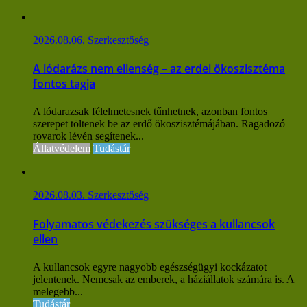
2026.08.06.
Szerkesztőség
A lódarázs nem ellenség – az erdei ökoszisztéma
fontos tagja
A lódarazsak félelmetesnek tűnhetnek, azonban fontos
szerepet töltenek be az erdő ökoszisztémájában. Ragadozó
rovarok lévén segítenek...
Állatvédelem
Tudástár
2026.08.03.
Szerkesztőség
Folyamatos védekezés szükséges a kullancsok
ellen
A kullancsok egyre nagyobb egészségügyi kockázatot
jelentenek. Nemcsak az emberek, a háziállatok számára is. A
melegebb...
Tudástár