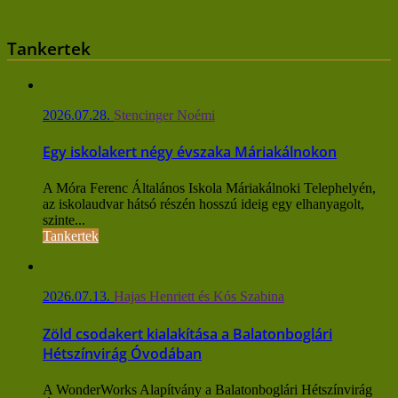
Tankertek
2026.07.28.
Stencinger Noémi
Egy iskolakert négy évszaka Máriakálnokon
A Móra Ferenc Általános Iskola Máriakálnoki Telephelyén,
az iskolaudvar hátsó részén hosszú ideig egy elhanyagolt,
szinte...
Tankertek
2026.07.13.
Hajas Henriett és Kós Szabina
Zöld csodakert kialakítása a Balatonboglári
Hétszínvirág Óvodában
A WonderWorks Alapítvány a Balatonboglári Hétszínvirág