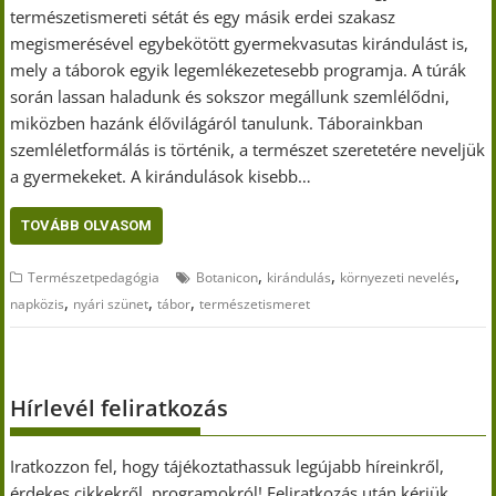
természetismereti sétát és egy másik erdei szakasz
megismerésével egybekötött gyermekvasutas kirándulást is,
mely a táborok egyik legemlékezetesebb programja. A túrák
során lassan haladunk és sokszor megállunk szemlélődni,
miközben hazánk élővilágáról tanulunk. Táborainkban
szemléletformálás is történik, a természet szeretetére neveljük
a gyermekeket. A kirándulások kisebb…
TOVÁBB OLVASOM
,
,
,
Természetpedagógia
Botanicon
kirándulás
környezeti nevelés
,
,
,
napközis
nyári szünet
tábor
természetismeret
Hírlevél feliratkozás
Iratkozzon fel, hogy tájékoztathassuk legújabb híreinkről,
érdekes cikkekről, programokról! Feliratkozás után kérjük