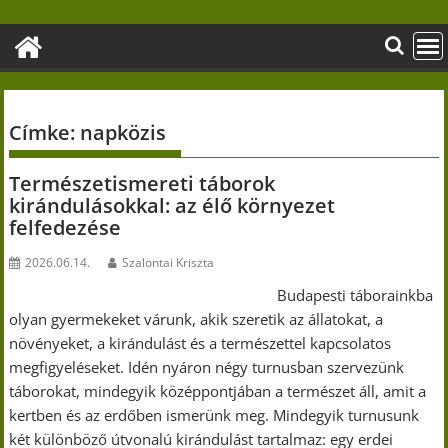
Skip
to
content
Címke:
napközis
Természetismereti táborok
kirándulásokkal: az élő környezet
felfedezése
2026.06.14.
Szalontai Kriszta
Budapesti táborainkba
olyan gyermekeket várunk, akik szeretik az állatokat, a
növényeket, a kirándulást és a természettel kapcsolatos
megfigyeléseket. Idén nyáron négy turnusban szervezünk
táborokat, mindegyik középpontjában a természet áll, amit a
kertben és az erdőben ismerünk meg. Mindegyik turnusunk
két különböző útvonalú kirándulást tartalmaz: egy erdei