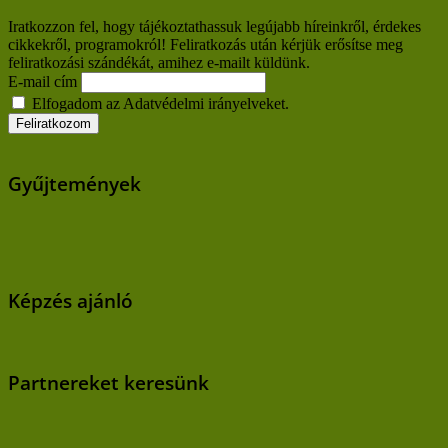
Iratkozzon fel, hogy tájékoztathassuk legújabb híreinkről, érdekes
cikkekről, programokról! Feliratkozás után kérjük erősítse meg
feliratkozási szándékát, amihez e-mailt küldünk.
E-mail cím
Elfogadom az Adatvédelmi irányelveket.
Gyűjtemények
Képzés ajánló
Partnereket keresünk