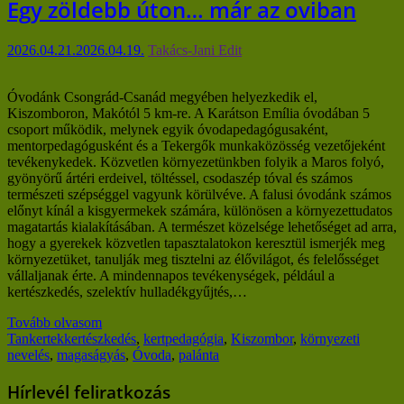
Egy zöldebb úton… már az oviban
2026.04.21.
2026.04.19.
Takács-Jani Edit
Óvodánk Csongrád-Csanád megyében helyezkedik el,
Kiszomboron, Makótól 5 km-re. A Karátson Emília óvodában 5
csoport működik, melynek egyik óvodapedagógusaként,
mentorpedagógusként és a Tekergők munkaközösség vezetőjeként
tevékenykedek. Közvetlen környezetünkben folyik a Maros folyó,
gyönyörű ártéri erdeivel, töltéssel, csodaszép tóval és számos
természeti szépséggel vagyunk körülvéve. A falusi óvodánk számos
előnyt kínál a kisgyermekek számára, különösen a környezettudatos
magatartás kialakításában. A természet közelsége lehetőséget ad arra,
hogy a gyerekek közvetlen tapasztalatokon keresztül ismerjék meg
környezetüket, tanulják meg tisztelni az élővilágot, és felelősséget
vállaljanak érte. A mindennapos tevékenységek, például a
kertészkedés, szelektív hulladékgyűjtés,…
Tovább olvasom
Tankertek
kertészkedés
,
kertpedagógia
,
Kiszombor
,
környezeti
nevelés
,
magaságyás
,
Óvoda
,
palánta
Hírlevél feliratkozás