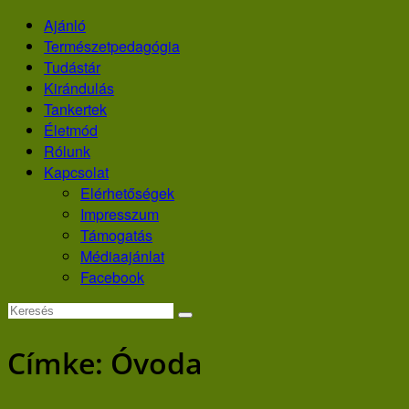
Skip
Ajánló
to
Természetpedagógia
content
Tudástár
Kirándulás
Tankertek
Életmód
Rólunk
Kapcsolat
Elérhetőségek
Impresszum
Támogatás
Médiaajánlat
Facebook
Címke:
Óvoda