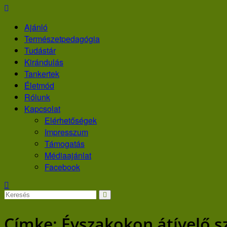
Skip
to
Ajánló
content
Természetpedagógia
Tudástár
Kirándulás
Tankertek
Életmód
Rólunk
Kapcsolat
Elérhetőségek
Impresszum
Támogatás
Médiaajánlat
Facebook
Címke:
Évszakokon átívelő s