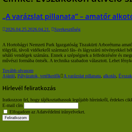
„A varázslat pillanata” – amatőr alko
2026.04.25.
2026.04.21.
Szerkesztőség
A Hortobágyi Nemzeti Park Igazgatóság Tiszakürti Arborétuma amatőr 
tölgyfái, távoli vidékekről származó fás- és lágyszárú növényekkel bé
sétáló vendégek számára. Ennek a szépségnek a felfedezésére és megr
művészi formába öntsék. A technika szabadon választott. Lehet fén
Tovább olvasom
Ajánló
,
Pályázatok, vetélkedők
A varázslat pillanata
,
alkotás
,
Évszak
Hírlevél feliratkozás
Iratkozzon fel, hogy tájékoztathassuk legújabb híreinkről, érdekes cik
E-mail cím
Elfogadom az Adatvédelmi irányelveket.