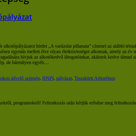
tópályázat
alkotópályázatot hirdet „A varázslat pillanata” címmel az alábbi téma
késen egymás mellett élve olyan életközösséget alkotnak, amely az év m
agadására hívjuk az alkotókedvű látogatóinkat, akiknek kedve támad ah
ykép, de bármilyen egyéb…
okon átívelő szépség
,
HNPI
,
pályázat
,
Tiszakürti Arborétum
kekről, programokról! Feliratkozás után kérjük erősítse meg feliratkozá