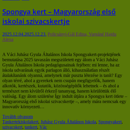
Spongya kert – Magyarország első
iskolai szivacskertje
2025.12.04.
2025.12.23.
Policsányi-Gál Edina, Vargáné Hajdu
Alexa
A Váci Juhász Gyula Általános Iskola Spongyakert-projektjének
bemutatása 2025 tavaszán megszületett egy álom a Váci Juhász
Gyula Általános Iskola pedagógusainak fejében: mi lenne, ha az
iskola udvarának egyik parlagon álló, kihasználatlan részét
átalakítanánk olyanná, amelynek már puszta létezése is tanít? Egy
olyan térré, ahol a gyerekek nem csupán megfigyelők, hanem
alkotók, kertészek, kutatók, közösségépítők lehetnek – és ahol a
természet nem kívülről érkező tananyag, hanem körülöttük élő
valóság. Egy álom születése Így indult útjára a Spongya kert ötlete –
Magyarország első iskolai szivacskertje –, amely mára nemcsak egy
innovatív környezeti…
Tovább olvasom
Tankertek
iskolakert
,
Juhász Gyula Általános Iskola
,
Spongyakert
,
szivacskert
,
tankert
,
Vác