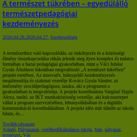
A természet tükrében – egyedülálló
természetpedagógiai
kezdeményezés
2026.04.28.
2026.04.27.
Szerkesztőség
A természethez való kapcsolódás, az önkifejezés és a közösségi
élmény összekapcsolása ritkán jelenik meg ilyen komplex és tudatos
formában a hazai pedagógiai gyakorlatban, mint a Váci Juhász
Gyula Általános Iskolában megvalósuló „A természet tükrében”
projekt esetében. Az innovatív, hiánypótló kezdeményezés
megálmodója és szakmai vezetője Kovács Gyula Sándor, az
intézmény szociálpedagógusa, tanára, aki a programot a
gyakorlatban is megvalósítja. A projekt koordinátora Vargáné Hajdu
Alexa, tanító, az IKT munkaközösség vezetője, aki kulcsszerepet
vállal a program szervezésében, lebonyolításában és a digitális
kommunikáció koordinálásában. A projekt idén már túlnőtt az iskola
falain, és…
Tovább olvasom
Ajánló
,
Pályázatok, vetélkedők
általános iskola
,
fotó
,
pályázat
,
természet
,
Vác