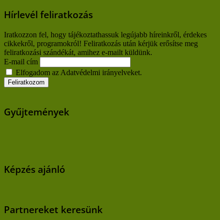
Hírlevél feliratkozás
Iratkozzon fel, hogy tájékoztathassuk legújabb híreinkről, érdekes
cikkekről, programokról! Feliratkozás után kérjük erősítse meg
feliratkozási szándékát, amihez e-mailt küldünk.
E-mail cím
Elfogadom az Adatvédelmi irányelveket.
Gyűjtemények
Képzés ajánló
Partnereket keresünk