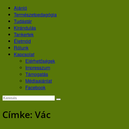
Skip
Ajánló
to
Természetpedagógia
content
Tudástár
Kirándulás
Tankertek
Életmód
Rólunk
Kapcsolat
Elérhetőségek
Impresszum
Támogatás
Médiaajánlat
Facebook
Címke:
Vác