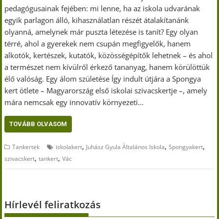
pedagógusainak fejében: mi lenne, ha az iskola udvarának
egyik parlagon álló, kihasználatlan részét átalakítanánk
olyanná, amelynek már puszta létezése is tanít? Egy olyan
térré, ahol a gyerekek nem csupán megfigyelők, hanem
alkotók, kertészek, kutatók, közösségépítők lehetnek – és ahol
a természet nem kívülről érkező tananyag, hanem körülöttük
élő valóság. Egy álom születése Így indult útjára a Spongya
kert ötlete – Magyarország első iskolai szivacskertje –, amely
mára nemcsak egy innovatív környezeti…
TOVÁBB OLVASOM
,
,
,
Tankertek
iskolakert
Juhász Gyula Általános Iskola
Spongyakert
,
,
szivacskert
tankert
Vác
Hírlevél feliratkozás