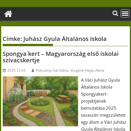
Skip
to
content
Címke:
Juhász Gyula Általános Iskola
Spongya kert – Magyarország első iskolai
szivacskertje
2025.12.04.
Policsányi-Gál Edina, Vargáné Hajdu Alexa
A Váci Juhász Gyula
Általános Iskola
Spongyakert-
projektjének
bemutatása 2025
tavaszán megszületett
egy álom a Váci Juhász
Gyula Általános Iskola