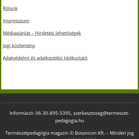
Rólunk
Impresszum
Médiaajánlat – Hirdetési lehetőségek
Jogi közlemény
Adatvédelmi és adatkezelési tájékoztató
Információ: 06-30-895-5395, szerkesztoseg@termeszet-
pedagogia.hu
Természetpedagógia magazin © Botanicon Kft. – Minden jog