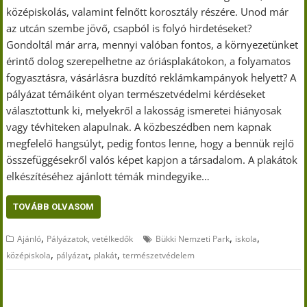
középiskolás, valamint felnőtt korosztály részére. Unod már
az utcán szembe jövő, csapból is folyó hirdetéseket?
Gondoltál már arra, mennyi valóban fontos, a környezetünket
érintő dolog szerepelhetne az óriásplakátokon, a folyamatos
fogyasztásra, vásárlásra buzdító reklámkampányok helyett? A
pályázat témáiként olyan természetvédelmi kérdéseket
választottunk ki, melyekről a lakosság ismeretei hiányosak
vagy tévhiteken alapulnak. A közbeszédben nem kapnak
megfelelő hangsúlyt, pedig fontos lenne, hogy a bennük rejlő
összefüggésekről valós képet kapjon a társadalom. A plakátok
elkészítéséhez ajánlott témák mindegyike…
TOVÁBB OLVASOM
,
,
,
Ajánló
Pályázatok, vetélkedők
Bükki Nemzeti Park
iskola
,
,
,
középiskola
pályázat
plakát
természetvédelem