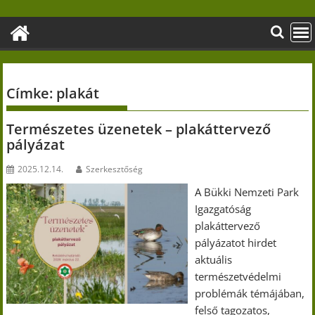
Skip
to
content
Címke:
plakát
Természetes üzenetek – plakáttervező
pályázat
2025.12.14.
Szerkesztőség
A Bükki Nemzeti Park
Igazgatóság
plakáttervező
pályázatot hirdet
aktuális
természetvédelmi
problémák témájában,
felső tagozatos,