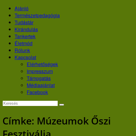
Skip
Ajánló
to
Természetpedagógia
content
Tudástár
Kirándulás
Tankertek
Életmód
Rólunk
Kapcsolat
Elérhetőségek
Impresszum
Támogatás
Médiaajánlat
Facebook
Címke:
Múzeumok Őszi
Fesztiválja