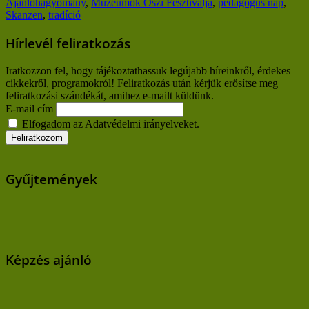
Ajánló
hagyomány
,
Múzeumok Őszi Fesztiválja
,
pedagógus nap
,
Skanzen
,
tradíció
Hírlevél feliratkozás
Iratkozzon fel, hogy tájékoztathassuk legújabb híreinkről, érdekes
cikkekről, programokról! Feliratkozás után kérjük erősítse meg
feliratkozási szándékát, amihez e-mailt küldünk.
E-mail cím
Elfogadom az Adatvédelmi irányelveket.
Gyűjtemények
Képzés ajánló