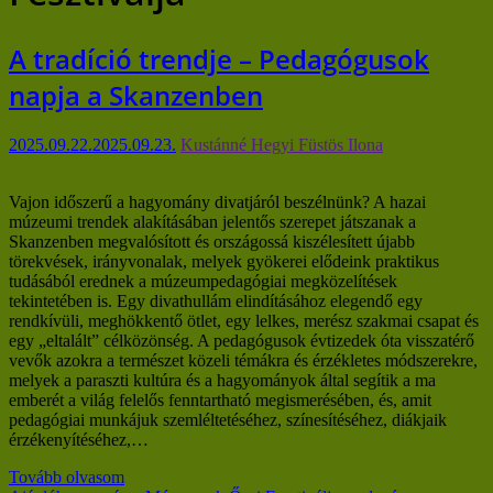
A tradíció trendje – Pedagógusok
napja a Skanzenben
2025.09.22.
2025.09.23.
Kustánné Hegyi Füstös Ilona
Vajon időszerű a hagyomány divatjáról beszélnünk? A hazai
múzeumi trendek alakításában jelentős szerepet játszanak a
Skanzenben megvalósított és országossá kiszélesített újabb
törekvések, irányvonalak, melyek gyökerei elődeink praktikus
tudásából erednek a múzeumpedagógiai megközelítések
tekintetében is. Egy divathullám elindításához elegendő egy
rendkívüli, meghökkentő ötlet, egy lelkes, merész szakmai csapat és
egy „eltalált” célközönség. A pedagógusok évtizedek óta visszatérő
vevők azokra a természet közeli témákra és érzékletes módszerekre,
melyek a paraszti kultúra és a hagyományok által segítik a ma
emberét a világ felelős fenntartható megismerésében, és, amit
pedagógiai munkájuk szemléltetéséhez, színesítéséhez, diákjaik
érzékenyítéséhez,…
Tovább olvasom