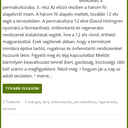
Bevezetés a
permakultúrába, 3. rész Az előző részben a három fő
alapelvről írtam. A három fő alapelv mellett, további 12 elv
segít a tervezésben. A permakultúra 12 elve (David Holmgren
nyomán) a fenntartható, önfenntartó és regeneratív
rendszerek kialakítását segítik. Íme a 12 elv rövid, érthető
magyarázattal. Ezek segítenek abban, hogy a természet
mintáira építve tartós, rugalmas és önfenntartó rendszereket
hozzunk létre. Figyeld meg és lépj kapcsolatba! Mielőtt
bármilyen beavatkozást tennél (kert, gazdaság, közösség), időt
kell szánni a megfigyelésre. Nézd meg: • hogyan jár a nap az
adott területen, • merre…
TOVÁBB OLVASOM
,
,
,
,
,
Tudástár
energia
kert
önfenntartás
permakultúra
regeneratív
tervezés