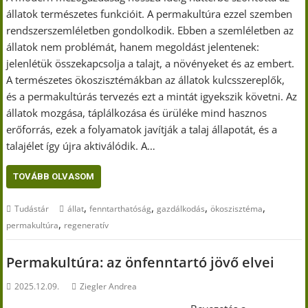
állatok természetes funkcióit. A permakultúra ezzel szemben
rendszerszemléletben gondolkodik. Ebben a szemléletben az
állatok nem problémát, hanem megoldást jelentenek:
jelenlétük összekapcsolja a talajt, a növényeket és az embert.
A természetes ökoszisztémákban az állatok kulcsszereplők,
és a permakultúrás tervezés ezt a mintát igyekszik követni. Az
állatok mozgása, táplálkozása és ürüléke mind hasznos
erőforrás, ezek a folyamatok javítják a talaj állapotát, és a
talajélet így újra aktiválódik. A…
TOVÁBB OLVASOM
,
,
,
,
Tudástár
állat
fenntarthatóság
gazdálkodás
ökoszisztéma
,
permakultúra
regeneratív
Permakultúra: az önfenntartó jövő elvei
2025.12.09.
Ziegler Andrea