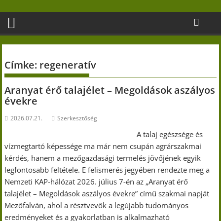
Skip
to
content
Címke:
regeneratív
Aranyat érő talajélet – Megoldások aszályos
évekre
2026.07.21.
Szerkesztőség
A talaj egészsége és
vízmegtartó képessége ma már nem csupán agrárszakmai
kérdés, hanem a mezőgazdasági termelés jövőjének egyik
legfontosabb feltétele. E felismerés jegyében rendezte meg a
Nemzeti KAP-hálózat 2026. július 7-én az „Aranyat érő
talajélet – Megoldások aszályos évekre” című szakmai napját
Mezőfalván, ahol a résztvevők a legújabb tudományos
eredményeket és a gyakorlatban is alkalmazható