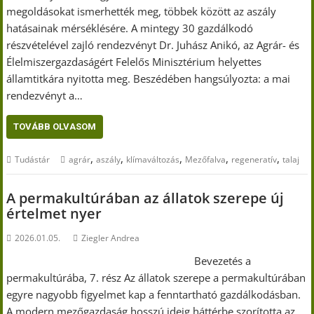
megoldásokat ismerhették meg, többek között az aszály
hatásainak mérséklésére. A mintegy 30 gazdálkodó
részvételével zajló rendezvényt Dr. Juhász Anikó, az Agrár- és
Élelmiszergazdaságért Felelős Minisztérium helyettes
államtitkára nyitotta meg. Beszédében hangsúlyozta: a mai
rendezvényt a…
TOVÁBB OLVASOM
,
,
,
,
,
Tudástár
agrár
aszály
klímaváltozás
Mezőfalva
regeneratív
talaj
A permakultúrában az állatok szerepe új
értelmet nyer
2026.01.05.
Ziegler Andrea
Bevezetés a
permakultúrába, 7. rész Az állatok szerepe a permakultúrában
egyre nagyobb figyelmet kap a fenntartható gazdálkodásban.
A modern mezőgazdaság hosszú ideig háttérbe szorította az