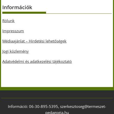
Információk
Rólunk
Impresszum
Médiaajánlat – Hirdetési lehetőségek
Jogi közlemény
Adatvédelmi és adatkezelési tájékoztató
Információ: 06-30-895-5395, szerkesztoseg@termeszet-
pedagogia.hu