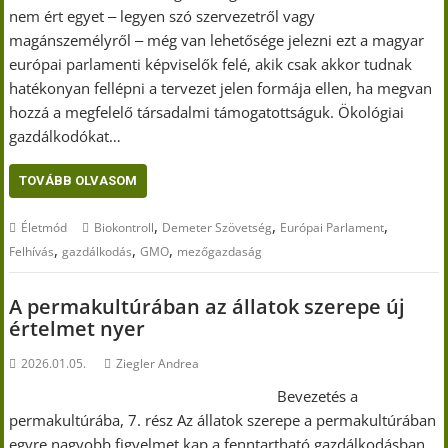
nem ért egyet ‒ legyen szó szervezetről vagy
magánszemélyről ‒ még van lehetősége jelezni ezt a magyar
európai parlamenti képviselők felé, akik csak akkor tudnak
hatékonyan fellépni a tervezet jelen formája ellen, ha megvan
hozzá a megfelelő társadalmi támogatottságuk. Ökológiai
gazdálkodókat…
TOVÁBB OLVASOM
,
,
,
Életmód
Biokontroll
Demeter Szövetség
Európai Parlament
,
,
,
Felhívás
gazdálkodás
GMO
mezőgazdaság
A permakultúrában az állatok szerepe új
értelmet nyer
2026.01.05.
Ziegler Andrea
Bevezetés a
permakultúrába, 7. rész Az állatok szerepe a permakultúrában
egyre nagyobb figyelmet kap a fenntartható gazdálkodásban.