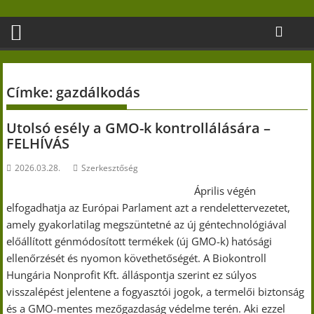
Skip
to
content
Címke:
gazdálkodás
Utolsó esély a GMO-k kontrollálására –
FELHÍVÁS
2026.03.28.
Szerkesztőség
Április végén
elfogadhatja az Európai Parlament azt a rendelettervezetet,
amely gyakorlatilag megszüntetné az új géntechnológiával
előállított génmódosított termékek (új GMO-k) hatósági
ellenőrzését és nyomon követhetőségét. A Biokontroll
Hungária Nonprofit Kft. álláspontja szerint ez súlyos
visszalépést jelentene a fogyasztói jogok, a termelői biztonság
és a GMO-mentes mezőgazdaság védelme terén. Aki ezzel