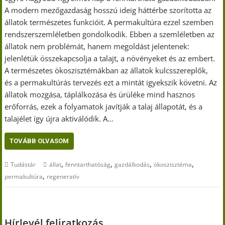
A modern mezőgazdaság hosszú ideig háttérbe szorította az
állatok természetes funkcióit. A permakultúra ezzel szemben
rendszerszemléletben gondolkodik. Ebben a szemléletben az
állatok nem problémát, hanem megoldást jelentenek:
jelenlétük összekapcsolja a talajt, a növényeket és az embert.
A természetes ökoszisztémákban az állatok kulcsszereplők,
és a permakultúrás tervezés ezt a mintát igyekszik követni. Az
állatok mozgása, táplálkozása és ürüléke mind hasznos
erőforrás, ezek a folyamatok javítják a talaj állapotát, és a
talajélet így újra aktiválódik. A…
TOVÁBB OLVASOM
,
,
,
,
Tudástár
állat
fenntarthatóság
gazdálkodás
ökoszisztéma
,
permakultúra
regeneratív
Hírlevél feliratkozás