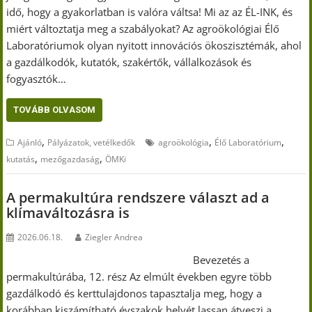
idő, hogy a gyakorlatban is valóra váltsa! Mi az az ÉL-INK, és
miért változtatja meg a szabályokat? Az agroökológiai Élő
Laboratóriumok olyan nyitott innovációs ökoszisztémák, ahol
a gazdálkodók, kutatók, szakértők, vállalkozások és
fogyasztók…
TOVÁBB OLVASOM
,
,
,
Ajánló
Pályázatok, vetélkedők
agroökológia
Élő Laboratórium
,
,
kutatás
mezőgazdaság
ÖMKi
A permakultúra rendszere választ ad a
klímaváltozásra is
2026.06.18.
Ziegler Andrea
Bevezetés a
permakultúrába, 12. rész Az elmúlt években egyre több
gazdálkodó és kerttulajdonos tapasztalja meg, hogy a
korábban kiszámítható évszakok helyét lassan átveszi a