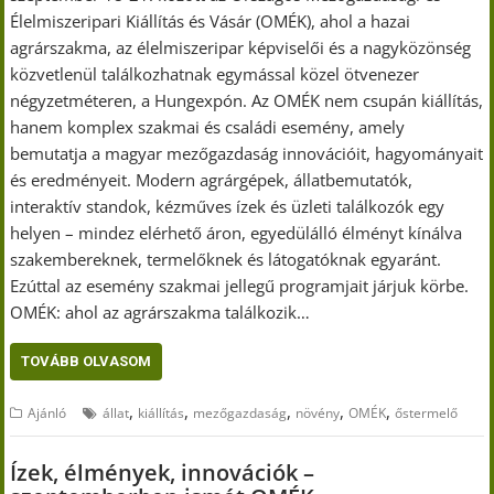
Élelmiszeripari Kiállítás és Vásár (OMÉK), ahol a hazai
agrárszakma, az élelmiszeripar képviselői és a nagyközönség
közvetlenül találkozhatnak egymással közel ötvenezer
négyzetméteren, a Hungexpón. Az OMÉK nem csupán kiállítás,
hanem komplex szakmai és családi esemény, amely
bemutatja a magyar mezőgazdaság innovációit, hagyományait
és eredményeit. Modern agrárgépek, állatbemutatók,
interaktív standok, kézműves ízek és üzleti találkozók egy
helyen – mindez elérhető áron, egyedülálló élményt kínálva
szakembereknek, termelőknek és látogatóknak egyaránt.
Ezúttal az esemény szakmai jellegű programjait járjuk körbe.
OMÉK: ahol az agrárszakma találkozik…
TOVÁBB OLVASOM
,
,
,
,
,
Ajánló
állat
kiállítás
mezőgazdaság
növény
OMÉK
őstermelő
Ízek, élmények, innovációk –