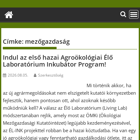
Skip
to
content
Címke:
mezőgazdaság
Indul az első hazai Agroökológiai Élő
Laboratórium Inkubátor Program!
2026.08.05.
Szerkesztőség
Mi történik akkor, ha
az új agrármegoldásokat nem elszigetelt kutatói környezetben
fejlesztik, hanem pontosan ott, ahol azoknak később
működniük kell? A válasz az Élő Laboratórium (Living Lab)
módszertanában rejlik, amely most az ÖMKi (Ökológiai
Mezőgazdasági Kutatóintézet) legújabb kezdeményezésével,
az ÉL-INK projekttel robban be a hazai köztudatba. Ha van egy
jó agroökológiai vagy fenntartható gazdálkodási ötlete, itt az