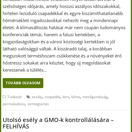
szélsőséges időjárás, amely hosszú aszályos időszakokkal,
hirtelen lezúduló csapadékkal és egyre kiszámíthatatlanabb
hőmérsékleti ingadozásokkal nehezíti meg a mindennapi
életet. A klímaváltozás hatásai már nem csupán tudományos
konferenciák témái, hanem a falusi kertekben, a
kisgazdaságokban és a városi közösségi kertekben is jól
látható valósággá váltak. A kiszáradó talaj, a korábban
megszokott terméshozam csökkenése és a növényeket érő
hőstressz sokakat arra késztet, hogy új megoldásokat
keressenek a túlélés…
TOVÁBB OLVASOM
,
,
,
,
,
Tudástár
aszály
csapadék
kert
klíma
mezőgazdaság
,
permakultúra
vízmegtartás
Utolsó esély a GMO-k kontrollálására –
FELHÍVÁS