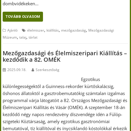
dombvidékeken…
TOVÁBB OLVASOM
,
,
,
Ajánló
élelmiszer
kiállítás
mezőgazdaság
Mezőgazdasági
,
,
Múzeum
talaj
tárlat
Mezőgazdasági és Élelmiszeripari Kiállítás –
kezdődik a 82. OMÉK
2025.09.18.
Szerkesztőség
Egzotikus
különlegességektől a Guinness-rekorder kürtőskalácsig,
őshonos állatoktól a gasztrobemutatókig számtalan izgalmas
programmal várja látogatóit a 82. Országos Mezőgazdasági és
Élelmiszeripari Kiállítás és Vásár (OMÉK). A szeptember 18-án
kezdődő négy napos rendezvény díszvendége idén a Fülöp-
szigeteki Köztársaság, amely egzotikus gasztronómiai
bemutatóval, tíz kiállítóval és ínycsiklandó kóstolókkal érkezik