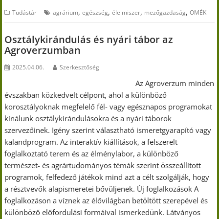
,
,
,
,
Tudástár
agrárium
egészség
élelmiszer
mezőgazdaság
OMÉK
Osztálykirándulás és nyári tábor az
Agroverzumban
2025.04.06.
Szerkesztőség
Az Agroverzum minden
évszakban közkedvelt célpont, ahol a különböző
korosztályoknak megfelelő fél- vagy egésznapos programokat
kínálunk osztálykirándulásokra és a nyári táborok
szervezőinek. Igény szerint választható ismeretgyarapító vagy
kalandprogram. Az interaktív kiállítások, a felszerelt
foglalkoztató terem és az élménylabor, a különböző
természet- és agrártudományos témák szerint összeállított
programok, felfedező játékok mind azt a célt szolgálják, hogy
a résztvevők alapismeretei bővüljenek. Új foglalkozások A
foglalkozáson a víznek az élővilágban betöltött szerepével és
különböző előfordulási formáival ismerkedünk. Látványos