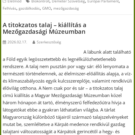
,
,
,
Életmód
Biokontroll
Demeter Szövetség
Európai Parlament
,
,
,
Felhívás
gazdálkodás
GMO
mezőgazdaság
A titokzatos talaj – kiállítás a
Mezőgazdasági Múzeumban
2026.02.17.
Szerkesztőség
A lábunk alatt található
a Föld egyik legösszetettebb és legnélkülözhetetlenebb
rendszere. A talaj nem pusztán por vagy sár: élő lenyomata a
természeti történelemnek, az élelmiszer-előállítás alapja, a víz-
és klímaszabályozás egyik kulcsszereplője, valamint rendkívüli
élővilág otthona. A Nem csak por és sár – a titokzatos talaj
című kiállítás a Magyar Mezőgazdasági Múzeumban közel
három hónapon át tartó, élményszerű felfedezőútra hívja a
látogatókat ebbe a gyakran láthatatlan világba. A tárlat
Magyarország különböző tájairól származó talajszelvényeket
mutat be, szemléltetve a Kárpát-medence rendkívül gazdag
talajtani változatosságát a Kárpátok gerincétől a hegy- és