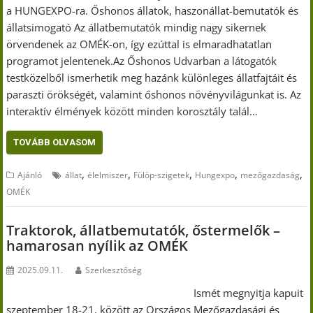
a HUNGEXPO-ra. Őshonos állatok, haszonállat-bemutatók és
állatsimogató Az állatbemutatók mindig nagy sikernek
örvendenek az OMÉK-on, így ezúttal is elmaradhatatlan
programot jelentenek.Az Őshonos Udvarban a látogatók
testközelből ismerhetik meg hazánk különleges állatfajtáit és
paraszti örökségét, valamint őshonos növényvilágunkat is. Az
interaktív élmények között minden korosztály talál…
TOVÁBB OLVASOM
,
,
,
,
,
Ajánló
állat
élelmiszer
Fülöp-szigetek
Hungexpo
mezőgazdaság
OMÉK
Traktorok, állatbemutatók, őstermelők –
hamarosan nyílik az OMÉK
2025.09.11.
Szerkesztőség
Ismét megnyitja kapuit
szeptember 18-21. között az Országos Mezőgazdasági és