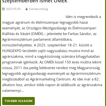
szeptemberben ismét OMÉK
2025.05.05.
Szerkesztőség
Idén is megrendezik a
magyar agrárium és élelmiszeripar legnagyobb hazai
eseményét, az Országos Mezőgazdasági és Élelmiszeripari
Kiállítás és Vásárt (OMÉK) – jelentette be Farkas Sándor, az
Agrárminisztérium parlamenti államtitkára,
miniszterhelyettes. A 2025. szeptember 18-21. között a
HUNGEXPO területén zajló nagyszabású mustra mind az
agrárszakma, mind a nagyközönség számára kihagyhatatlan
programnak ígérkezik. Az OMÉK közel 150 éves múltra tekint
vissza, 2011 óta pedig kétévente rendezi meg Magyarország
legnagyobb agrárgazdasági eseményét az Agrárminisztérium
megbízásából az Agrármarketing Centrum. Az idei már a 82.
alkalom lesz, amikor több napon át találkozik az agrárszakma
valamennyi…
TOVÁBB OLVASOM