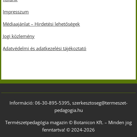
Impresszum
Médiaajánlat – Hirdetési lehetőségek
Jogi közlemény
Adatvédelmi és adatkezelési tájékoztató
Információ: 06-30-895-5395, szerkesztoseg@termeszet-
pedagogia.hu
Természetpedagógia magazin © Botanicon Kft. – Minden jog
fenntartva! © 2024-2026