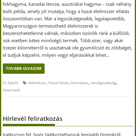
fokhagyma, kanadai lencse, ausztráliai hagyma – csak néhány
bolti példa, amely jól mutatja, hogy a hazai élelmiszer ellátás
összeomlóban van. Már a legszükségesebb, legalapvetőbb,
Magyarországon termeszthető élelmiszerek is
beszerezhetetlenné válnak, miközben özönlik ránk a külföldi,
sok esetben kétes minőségű termék. Több ezer, vagy akár
tízezer kilométerről is utaztatnak ide gyümölcsöt és zöldséget,
el tudjuk képzelni, milyen vegyi eljárásokkal lehet…
TOVÁBB OLVASOM
,
,
,
,
Ajánló
élelmiszer
Hazai Vásár
kézműves
mezőgazdaság
őstermelő
Hírlevél feliratkozás
Iratkozzon fel, hogy tájékoztathassuk legújabb híreinkről,