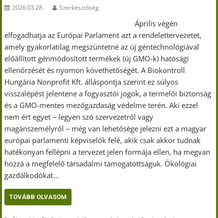
2026.03.28.
Szerkesztőség
Április végén
elfogadhatja az Európai Parlament azt a rendelettervezetet,
amely gyakorlatilag megszüntetné az új géntechnológiával
előállított génmódosított termékek (új GMO-k) hatósági
ellenőrzését és nyomon követhetőségét. A Biokontroll
Hungária Nonprofit Kft. álláspontja szerint ez súlyos
visszalépést jelentene a fogyasztói jogok, a termelői biztonság
és a GMO-mentes mezőgazdaság védelme terén. Aki ezzel
nem ért egyet ‒ legyen szó szervezetről vagy
magánszemélyről ‒ még van lehetősége jelezni ezt a magyar
európai parlamenti képviselők felé, akik csak akkor tudnak
hatékonyan fellépni a tervezet jelen formája ellen, ha megvan
hozzá a megfelelő társadalmi támogatottságuk. Ökológiai
gazdálkodókat…
TOVÁBB OLVASOM