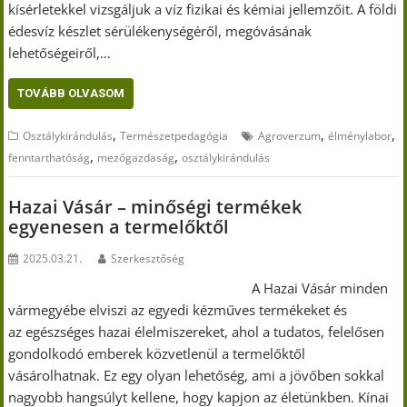
kísérletekkel vizsgáljuk a víz fizikai és kémiai jellemzőit. A földi
édesvíz készlet sérülékenységéről, megóvásának
lehetőségeiről,…
TOVÁBB OLVASOM
,
,
,
Osztálykirándulás
Természetpedagógia
Agroverzum
élménylabor
,
,
fenntarthatóság
mezőgazdaság
osztálykirándulás
Hazai Vásár – minőségi termékek
egyenesen a termelőktől
2025.03.21.
Szerkesztőség
A Hazai Vásár minden
vármegyébe elviszi az egyedi kézműves termékeket és
az egészséges hazai élelmiszereket, ahol a tudatos, felelősen
gondolkodó emberek közvetlenül a termelőktől
vásárolhatnak. Ez egy olyan lehetőség, ami a jövőben sokkal
nagyobb hangsúlyt kellene, hogy kapjon az életünkben. Kínai