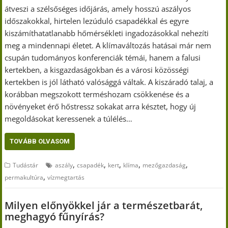
átveszi a szélsőséges időjárás, amely hosszú aszályos
időszakokkal, hirtelen lezúduló csapadékkal és egyre
kiszámíthatatlanabb hőmérsékleti ingadozásokkal nehezíti
meg a mindennapi életet. A klímaváltozás hatásai már nem
csupán tudományos konferenciák témái, hanem a falusi
kertekben, a kisgazdaságokban és a városi közösségi
kertekben is jól látható valósággá váltak. A kiszáradó talaj, a
korábban megszokott terméshozam csökkenése és a
növényeket érő hőstressz sokakat arra késztet, hogy új
megoldásokat keressenek a túlélés…
TOVÁBB OLVASOM
,
,
,
,
,
Tudástár
aszály
csapadék
kert
klíma
mezőgazdaság
,
permakultúra
vízmegtartás
Milyen előnyökkel jár a természetbarát,
meghagyó fűnyírás?