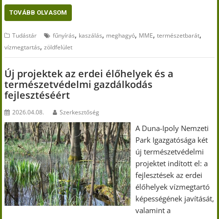
TOVÁBB OLVASOM
,
,
,
,
,
Tudástár
fűnyírás
kaszálás
meghagyó
MME
természetbarát
,
vízmegtartás
zöldfelület
Új projektek az erdei élőhelyek és a
természetvédelmi gazdálkodás
fejlesztéséért
2026.04.08.
Szerkesztőség
A Duna-Ipoly Nemzeti
Park Igazgatósága két
új természetvédelmi
projektet indított el: a
fejlesztések az erdei
élőhelyek vízmegtartó
képességének javítását,
valamint a