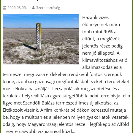
2025.03.05.
Szerkesztőség
Hazánk vizes
élőhelyeinek mára
több mint 90%-a
eltűnt, a meglévők
jelentős része pedig
nem jó állapotú. A
klímaváltozáshoz való
alkalmazkodás és a
természet megóvása érdekében rendkívül fontos szerepük
lenne, azonban gazdasági megfontolásból ezeket a területeket
más célokra használják. Lecsapolásuk megszüntetése és a
területek helyreállítása egyre sürgetőbb feladat, erre hívja fel a
figyelmet Szendőfi Balázs természetfilmes új alkotása, az
Eltékozolt vizeink. A film konkrét példákon keresztül mutatja
be, hogy a múltban és a jelenben milyen gyakorlatok vezettek
odáig, hogy Magyarország jelentős része – legfőképp az Alföld
– egyre nagyobb vízhiánnyal küzd,…