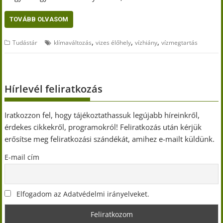
TOVÁBB OLVASOM
,
,
,
Tudástár
klímaváltozás
vizes élőhely
vízhiány
vízmegtartás
Hírlevél feliratkozás
Iratkozzon fel, hogy tájékoztathassuk legújabb híreinkről,
érdekes cikkekről, programokról! Feliratkozás után kérjük
erősítse meg feliratkozási szándékát, amihez e-mailt küldünk.
E-mail cím
Elfogadom az Adatvédelmi irányelveket.