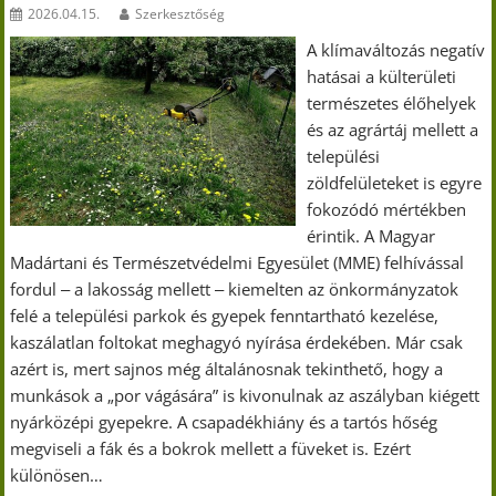
2026.04.15.
Szerkesztőség
A klímaváltozás negatív
hatásai a külterületi
természetes élőhelyek
és az agrártáj mellett a
települési
zöldfelületeket is egyre
fokozódó mértékben
érintik. A Magyar
Madártani és Természetvédelmi Egyesület (MME) felhívással
fordul ‒ a lakosság mellett ‒ kiemelten az önkormányzatok
felé a települési parkok és gyepek fenntartható kezelése,
kaszálatlan foltokat meghagyó nyírása érdekében. Már csak
azért is, mert sajnos még általánosnak tekinthető, hogy a
munkások a „por vágására” is kivonulnak az aszályban kiégett
nyárközépi gyepekre. A csapadékhiány és a tartós hőség
megviseli a fák és a bokrok mellett a füveket is. Ezért
különösen…