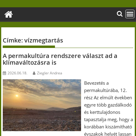
Skip
to
content
Címke:
vízmegtartás
A permakultúra rendszere választ ad a
klímaváltozásra is
2026.06.18.
Ziegler Andrea
Bevezetés a
permakultúrába, 12.
rész Az elmúlt években
egyre több gazdálkodó
és kerttulajdonos
tapasztalja meg, hogy a
korábban kiszámítható
évszakok helyét lassan