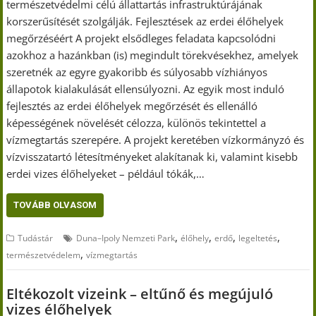
természetvédelmi célú állattartás infrastruktúrájának
korszerűsítését szolgálják. Fejlesztések az erdei élőhelyek
megőrzéséért A projekt elsődleges feladata kapcsolódni
azokhoz a hazánkban (is) megindult törekvésekhez, amelyek
szeretnék az egyre gyakoribb és súlyosabb vízhiányos
állapotok kialakulását ellensúlyozni. Az egyik most induló
fejlesztés az erdei élőhelyek megőrzését és ellenálló
képességének növelését célozza, különös tekintettel a
vízmegtartás szerepére. A projekt keretében vízkormányzó és
vízvisszatartó létesítményeket alakítanak ki, valamint kisebb
erdei vizes élőhelyeket – például tókák,…
TOVÁBB OLVASOM
,
,
,
,
Tudástár
Duna–Ipoly Nemzeti Park
élőhely
erdő
legeltetés
,
természetvédelem
vízmegtartás
Eltékozolt vizeink – eltűnő és megújuló
vizes élőhelyek