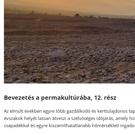
Bevezetés a permakultúrába, 12. rész
Az elmúlt években egyre több gazdálkodó és kerttulajdonos ta
évszakok helyét lassan átveszi a szélsőséges időjárás, amely ho
csapadékkal és egyre kiszámíthatatlanabb hőmérsékleti ingado