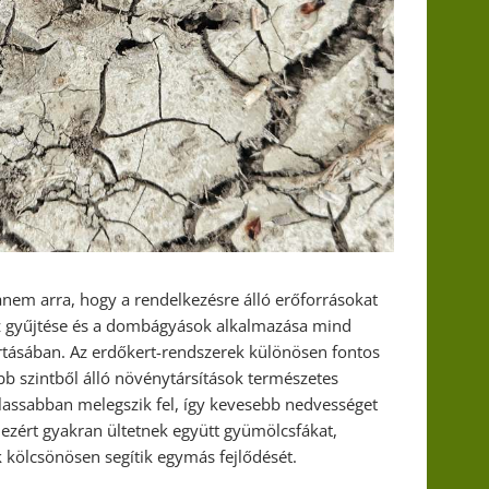
nem arra, hogy a rendelkezésre álló erőforrásokat
víz gyűjtése és a dombágyások alkalmazása mind
rtásában. Az erdőkert-rendszerek különösen fontos
bb szintből álló növénytársítások természetes
j lassabban melegszik fel, így kevesebb nedvességet
 ezért gyakran ültetnek együtt gyümölcsfákat,
 kölcsönösen segítik egymás fejlődését.