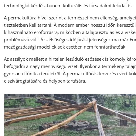
technológiai kérdés, hanem kulturális és társadalmi feladat is.
A permakultúra hívei szerint a természet nem ellenség, amelye
tiszteletben kell tartani. A modern ember hosszú időn keresztül 
kihasználható erőforrásra, miközben a talajpusztulás és a víz
problémává vált. A szélsőséges időjárási jelenségek ma már Eu
mezőgazdasági modellek sok esetben nem fenntarthatóak.
Az aszályok mellett a hirtelen lezúduló esőzések is komoly kár
befogadni a nagy mennyiségű vizet. Ilyenkor a termékeny tala
gyorsan eltűnik a területről. A permakultúrás tervezés ezért külö
elszivárogtatására és helyben tartására.