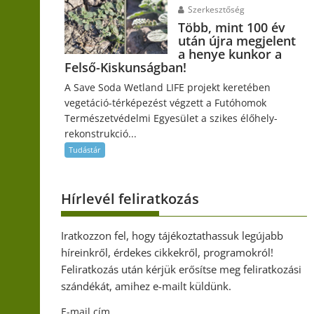
Szerkesztőség
Több, mint 100 év
után újra megjelent
a henye kunkor a
Felső-Kiskunságban!
A Save Soda Wetland LIFE projekt keretében
vegetáció-térképezést végzett a Futóhomok
Természetvédelmi Egyesület a szikes élőhely-
rekonstrukció...
Tudástár
Hírlevél feliratkozás
Iratkozzon fel, hogy tájékoztathassuk legújabb
híreinkről, érdekes cikkekről, programokról!
Feliratkozás után kérjük erősítse meg feliratkozási
szándékát, amihez e-mailt küldünk.
E-mail cím