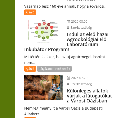
Vasárnap lesz 160 éve annak, hogy a Fővárosi...
Ajánló
2026.08.05.
Szerkesztőség
Indul az első hazai
Agroökológiai Élő
Laboratórium
Inkubátor Program!
Mi történik akkor, ha az új agrármegoldásokat
nem...
Ajánló
Pályázatok, vetélkedők
2026.07.29.
Szerkesztőség
Különleges állatok
várják a látogatókat
a Városi Oázisban
Nemrég megnyílt a Városi Oázis a Budapesti
Állatkert...