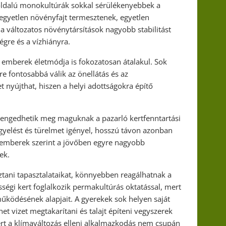
gyoldalú monokultúrák sokkal sérülékenyebbek a
egyetlen növényfajt termesztenek, egyetlen
 a változatos növénytársítások nagyobb stabilitást
égre és a vízhiányra.
emberek életmódja is fokozatosan átalakul. Sok
re fontosabbá válik az önellátás és az
 nyújthat, hiszen a helyi adottságokra építő
 engedhetik meg maguknak a pazarló kertfenntartási
yelést és türelmet igényel, hosszú távon azonban
akemberek szerint a jövőben egyre nagyobb
ek.
ani tapasztalataikat, könnyebben reagálhatnak a
sségi kert foglalkozik permakultúrás oktatással, mert
működésének alapjait. A gyerekek sok helyen saját
 vizet megtakarítani és talajt építeni vegyszerek
mert a klímaváltozás elleni alkalmazkodás nem csupán