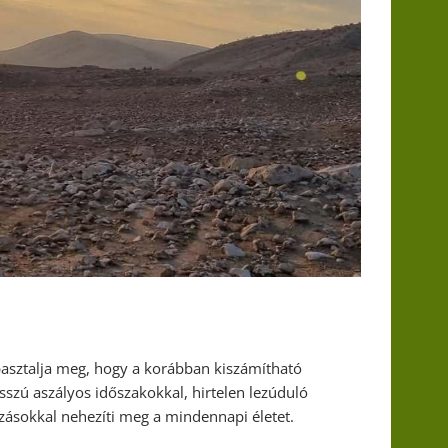
pasztalja meg, hogy a korábban kiszámítható
sszú aszályos időszakokkal, hirtelen lezúduló
zásokkal nehezíti meg a mindennapi életet.