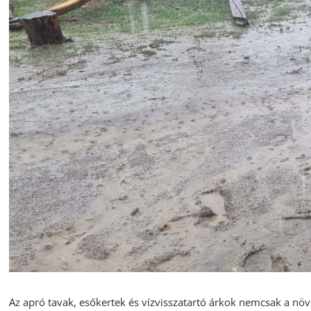
Az apró tavak, esőkertek és vízvisszatartó árkok nemcsak a növé