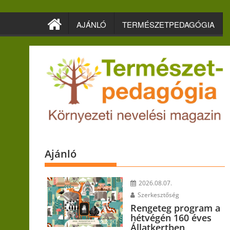
Skip
to
AJÁNLÓ
TERMÉSZETPEDAGÓGIA
content
Ajánló
2026.08.07.
Szerkesztőség
Rengeteg program a
hétvégén 160 éves
Állatkertben