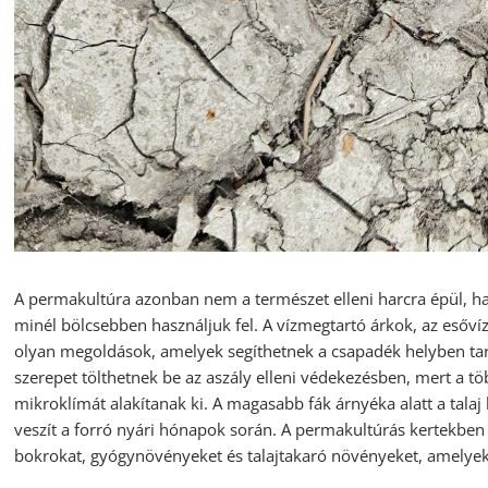
A permakultúra azonban nem a természet elleni harcra épül, ha
minél bölcsebben használjuk fel. A vízmegtartó árkok, az eső
olyan megoldások, amelyek segíthetnek a csapadék helyben ta
szerepet tölthetnek be az aszály elleni védekezésben, mert a tö
mikroklímát alakítanak ki. A magasabb fák árnyéka alatt a tala
veszít a forró nyári hónapok során. A permakultúrás kertekben
bokrokat, gyógynövényeket és talajtakaró növényeket, amelyek