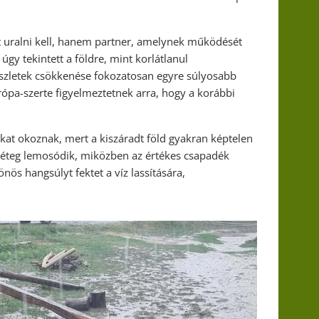
t uralni kell, hanem partner, amelynek működését
úgy tekintett a földre, mint korlátlanul
készletek csökkenése fokozatosan egyre súlyosabb
rópa-szerte figyelmeztetnek arra, hogy a korábbi
okat okoznak, mert a kiszáradt föld gyakran képtelen
jréteg lemosódik, miközben az értékes csapadék
nös hangsúlyt fektet a víz lassítására,