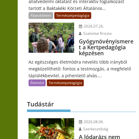
állatvédelmi oktatást és interaktív foglalkozást
tartott a Baktakéki Körzeti Általános...
Állatvédelem
Természetpedagógia
2026.07.26.
Szalontai Kriszta
Gyógynövényismere
t a Kertpedagógia
képzésen
Az egészséges életmódra nevelés több irányból
megközelíthető: fontos a testmozgás, a megfelelő
táplálékbevitel, a pihentető alvás....
Életmód
Természetpedagógia
Tudástár
2026.08.06.
Szerkesztőség
A lódarázs nem