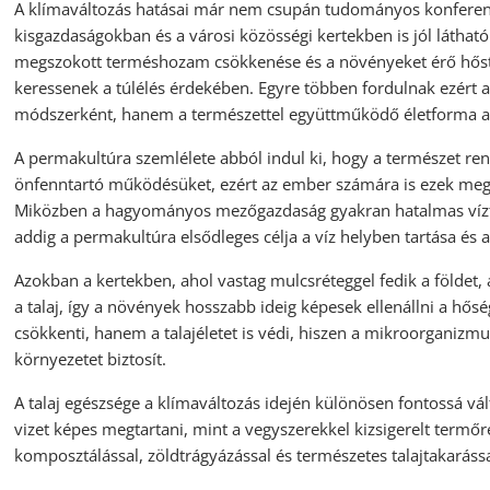
A klímaváltozás hatásai már nem csupán tudományos konferenc
kisgazdaságokban és a városi közösségi kertekben is jól látható
megszokott terméshozam csökkenése és a növényeket érő hőstr
keressenek a túlélés érdekében. Egyre többen fordulnak ezért 
módszerként, hanem a természettel együttműködő életforma al
A permakultúra szemlélete abból indul ki, hogy a természet rend
önfenntartó működésüket, ezért az ember számára is ezek megfig
Miközben a hagyományos mezőgazdaság gyakran hatalmas vízfelh
addig a permakultúra elsődleges célja a víz helyben tartása és
Azokban a kertekben, ahol vastag mulcsréteggel fedik a földet, 
a talaj, így a növények hosszabb ideig képesek ellenállni a hő
csökkenti, hanem a talajéletet is védi, hiszen a mikroorganizm
környezetet biztosít.
A talaj egészsége a klímaváltozás idején különösen fontossá vá
vizet képes megtartani, mint a vegyszerekkel kizsigerelt termő
komposztálással, zöldtrágyázással és természetes talajtakarássa