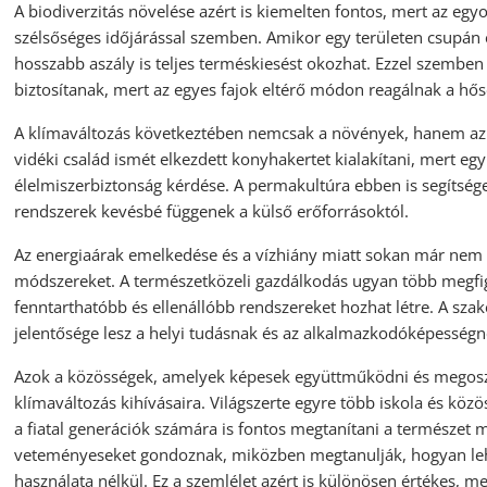
A biodiverzitás növelése azért is kiemelten fontos, mert az e
szélsőséges időjárással szemben. Amikor egy területen csupán 
hosszabb aszály is teljes terméskiesést okozhat. Ezzel szemben
biztosítanak, mert az egyes fajok eltérő módon reagálnak a hős
A klímaváltozás következtében nemcsak a növények, hanem az 
vidéki család ismét elkezdett konyhakertet kialakítani, mert egy
élelmiszerbiztonság kérdése. A permakultúra ebben is segítséget
rendszerek kevésbé függenek a külső erőforrásoktól.
Az energiaárak emelkedése és a vízhiány miatt sokan már nem
módszereket. A természetközeli gazdálkodás ugyan több megfig
fenntarthatóbb és ellenállóbb rendszereket hozhat létre. A sz
jelentősége lesz a helyi tudásnak és az alkalmazkodóképességn
Azok a közösségek, amelyek képesek együttműködni és megoszt
klímaváltozás kihívásaira. Világszerte egyre több iskola és közö
a fiatal generációk számára is fontos megtanítani a természet 
veteményeseket gondoznak, miközben megtanulják, hogyan lehet
használata nélkül. Ez a szemlélet azért is különösen értékes, 