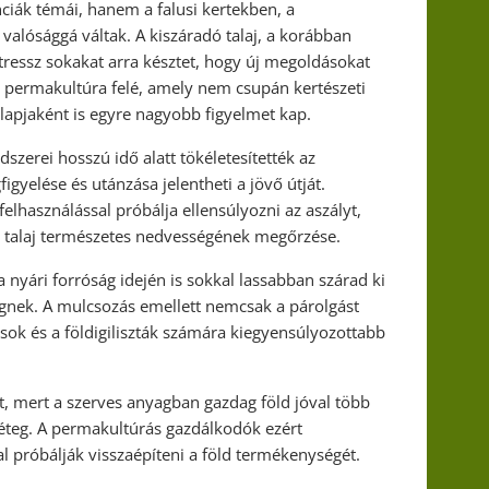
iák témái, hanem a falusi kertekben, a
 valósággá váltak. A kiszáradó talaj, a korábban
essz sokakat arra késztet, hogy új megoldásokat
a permakultúra felé, amely nem csupán kertészeti
apjaként is egyre nagyobb figyelmet kap.
szerei hosszú idő alatt tökéletesítették az
yelése és utánzása jelentheti a jövő útját.
asználással próbálja ellensúlyozni az aszályt,
 a talaj természetes nedvességének megőrzése.
a nyári forróság idején is sokkal lassabban szárad ki
ségnek. A mulcsozás emellett nemcsak a párolgást
usok és a földigiliszták számára kiegyensúlyozottabb
lt, mert a szerves anyagban gazdag föld jóval több
réteg. A permakultúrás gazdálkodók ezért
l próbálják visszaépíteni a föld termékenységét.