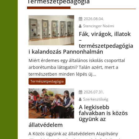
Természetpedagógia
2026.08.04.
Stencinger Noémi
Fák, virágok, illatok
–
természetpedagógia
i kalandozás Pannonhalmán
Miért érdemes egy általános iskolás csoporttal
arborétumba látogatni? Talán azért, mert a
természetben minden lépés új...
Természetpedagógia
2026.07.31.
Szerkesztőség
A legkisebb
falvakban is közös
ügyünk az
állatvédelem
A Közös ügyünk az állatvédelem Alapítvány