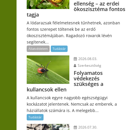
ellenség – az erdei
ökoszisztéma fontos
tagja
A lódarazsak félelmetesnek tűnhetnek, azonban
fontos szerepet töltenek be az erdő
ökoszisztémájában. Ragadozó rovarok lévén
segítenek...
Állatvédelem
Tudástár
2026.08.03.
Szerkesztőség
Folyamatos
védekezés
szükséges a
kullancsok ellen
A kullancsok egyre nagyobb egészségügyi
kockázatot jelentenek. Nemcsak az emberek, a
háziállatok számára is. A melegebb...
Tudástár
2026.07.30.