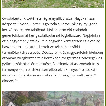
Óvodakertünk története régre nyúlik vissza. Nagykanizsa
Központi Óvoda Pipitér Tagóvodája városunk egy nyugodt,
kertvárosi részén található. Kiskanizsán élő családok
generációkon át kertgazdálkodással foglalkoztak. Napjainkra
ez a hagyomány átalakult: a nagyobb kertészetek és a családi
használatra kialakított kertek vették át a korábbi
termelőkertek szerepét. Dédszüleink és nagyszüleink idejében
azonban virágkorát élte a kertekben megtermelt zöldségek és
gyümölcsök piaci értékesítése. A kiskanizsai asszonyok friss
terményeikkel rendszeresen ellepték a környező piacokat,
innen ered a kiskanizsai emberekre máig használt „sáska”
elnevezés.