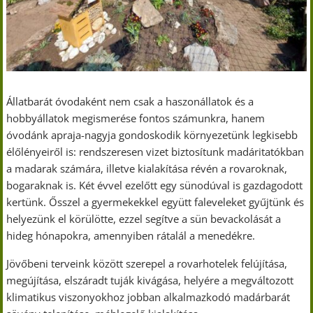
Állatbarát óvodaként nem csak a haszonállatok és a
hobbyállatok megismerése fontos számunkra, hanem
óvodánk apraja-nagyja gondoskodik környezetünk legkisebb
élőlényeiről is: rendszeresen vizet biztosítunk madáritatókban
a madarak számára, illetve kialakítása révén a rovaroknak,
bogaraknak is. Két évvel ezelőtt egy sünodúval is gazdagodott
kertünk. Ősszel a gyermekekkel együtt faleveleket gyűjtünk és
helyezünk el körülötte, ezzel segítve a sün bevackolását a
hideg hónapokra, amennyiben rátalál a menedékre.
Jövőbeni terveink között szerepel a rovarhotelek felújítása,
megújítása, elszáradt tuják kivágása, helyére a megváltozott
klimatikus viszonyokhoz jobban alkalmazkodó madárbarát