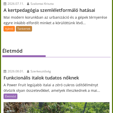
2026.07.11.
Szalontai Kriszta
A kertpedagógia szemléletformáló hatásai
Mai modern korunkban az urbanizáció és a gépek térnyerése
egyre inkább elfordít minket a körülöttünk lévő...
Ajánló
Tankertek
Életmód
2026.08.01.
Szerkesztőség
Funkcionális italok tudatos nőknek
A Power Fruit legújabb italai a zéró cukros üdítőélményt
ötvözik olyan összetevőkkel, amelyek illeszkednek a mai...
Életmód