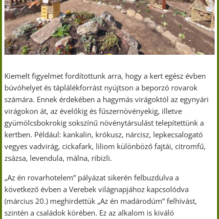
Kiemelt figyelmet fordítottunk arra, hogy a kert egész évben
búvóhelyet és táplálékforrást nyújtson a beporzó rovarok
számára. Ennek érdekében a hagymás virágoktól az egynyári
virágokon át, az évelőkig és fűszernövényekig, illetve
gyümölcsbokrokig sokszínű növénytársulást telepítettünk a
kertben. Például: kankalin, krókusz, nárcisz, lepkecsalogató
vegyes vadvirág, cickafark, liliom különböző fajtái, citromfű,
zsázsa, levendula, málna, ribizli.
„Az én rovarhotelem” pályázat sikerén felbuzdulva a
következő évben a Verebek világnapjához kapcsolódva
(március 20.) meghirdettük „Az én madárodúm” felhívást,
szintén a családok körében. Ez az alkalom is kiváló