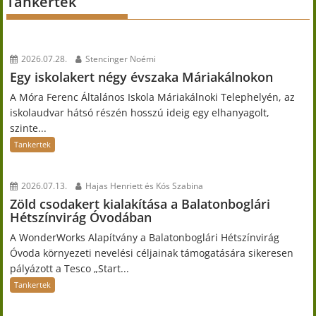
Tankertek
2026.07.28.
Stencinger Noémi
Egy iskolakert négy évszaka Máriakálnokon
A Móra Ferenc Általános Iskola Máriakálnoki Telephelyén, az
iskolaudvar hátsó részén hosszú ideig egy elhanyagolt,
szinte...
Tankertek
2026.07.13.
Hajas Henriett és Kós Szabina
Zöld csodakert kialakítása a Balatonboglári
Hétszínvirág Óvodában
A WonderWorks Alapítvány a Balatonboglári Hétszínvirág
Óvoda környezeti nevelési céljainak támogatására sikeresen
pályázott a Tesco „Start...
Tankertek