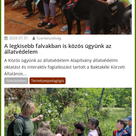
2026.07.31.
Szerkesztőség
A legkisebb falvakban is közös ügyünk az
állatvédelem
A Közös ügyünk az állatvédelem Alapítvány állatvédelmi
oktatást és interaktív foglalkozást tartott a Baktakéki Körzeti
Általános...
Állatvédelem
Természetpedagógia