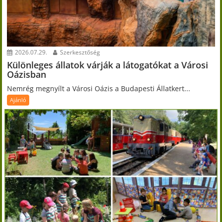
2026.07.29.
Szerkesztőség
Különleges állatok várják a látogatókat a Városi
Oázisban
Nemrég megnyílt a Városi Oázis a Budapesti Állatkert...
Ajánló