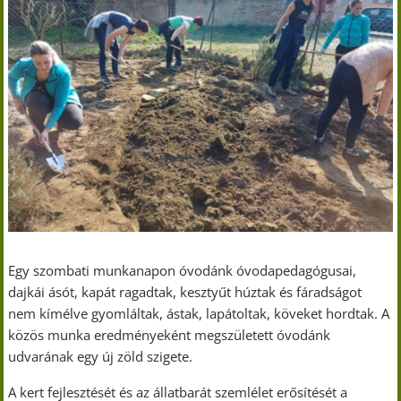
Egy szombati munkanapon óvodánk óvodapedagógusai,
dajkái ásót, kapát ragadtak, kesztyűt húztak és fáradságot
nem kímélve gyomláltak, ástak, lapátoltak, köveket hordtak. A
közös munka eredményeként megszületett óvodánk
udvarának egy új zöld szigete.
A kert fejlesztését és az állatbarát szemlélet erősítését a