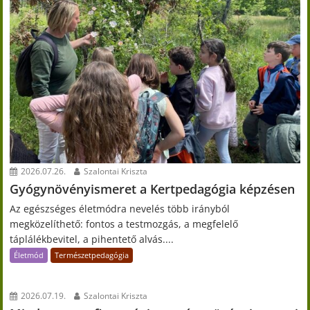
2026.07.26.
Szalontai Kriszta
Gyógynövényismeret a Kertpedagógia képzésen
Az egészséges életmódra nevelés több irányból
megközelíthető: fontos a testmozgás, a megfelelő
táplálékbevitel, a pihentető alvás....
Életmód
Természetpedagógia
2026.07.19.
Szalontai Kriszta