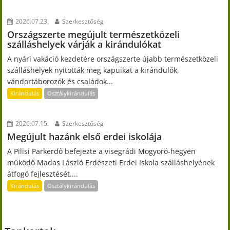
2026.07.23.
Szerkesztőség
Országszerte megújult természetközeli
szálláshelyek várják a kirándulókat
A nyári vakáció kezdetére országszerte újabb természetközeli
szálláshelyek nyitották meg kapuikat a kirándulók,
vándortáborozók és családok...
Kirándulás
Osztálykirándulás
2026.07.15.
Szerkesztőség
Megújult hazánk első erdei iskolája
A Pilisi Parkerdő befejezte a visegrádi Mogyoró-hegyen
működő Madas László Erdészeti Erdei Iskola szálláshelyének
átfogó fejlesztését....
Kirándulás
Osztálykirándulás