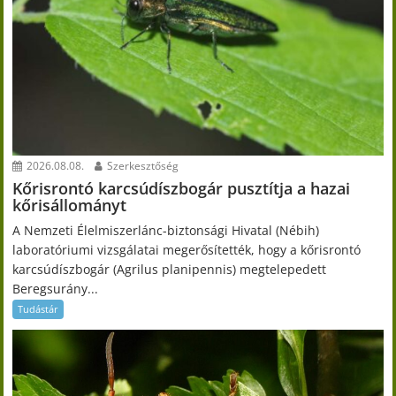
2026.08.08.
Szerkesztőség
Kőrisrontó karcsúdíszbogár pusztítja a hazai
kőrisállományt
A Nemzeti Élelmiszerlánc-biztonsági Hivatal (Nébih)
laboratóriumi vizsgálatai megerősítették, hogy a kőrisrontó
karcsúdíszbogár (Agrilus planipennis) megtelepedett
Beregsurány...
Tudástár