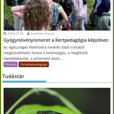
2026.07.26.
Szalontai Kriszta
Gyógynövényismeret a Kertpedagógia képzésen
Az egészséges életmódra nevelés több irányból
megközelíthető: fontos a testmozgás, a megfelelő
táplálékbevitel, a pihentető alvás....
Életmód
Természetpedagógia
Tudástár