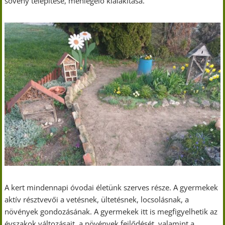
sövény telepítése, méhlegelő kialakítása.
A kert mindennapi óvodai életünk szerves része. A gyermekek
aktív résztvevői a vetésnek, ültetésnek, locsolásnak, a
növények gondozásának. A gyermekek itt is megfigyelhetik az
évszakok változásait, a növények fejlődését, valamint a