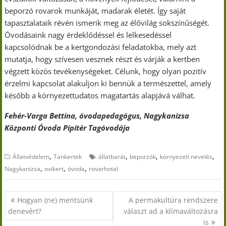
beporzó rovarok munkáját, madarak életét. Így saját
tapasztalataik révén ismerik meg az élővilág sokszínűségét.
Óvodásaink nagy érdeklődéssel és lelkesedéssel
kapcsolódnak be a kertgondozási feladatokba, mely azt
mutatja, hogy szívesen vesznek részt és várják a kertben
végzett közös tevékenységeket. Célunk, hogy olyan pozitív
érzelmi kapcsolat alakuljon ki bennük a természettel, amely
később a környezettudatos magatartás alapjává válhat.
Fehér-Varga Bettina, óvodapedagógus, Nagykanizsa
Központi Óvoda Pipitér Tagóvodája
,
,
,
,
Állatvédelem
Tankertek
állatbarát
beporzók
környezeti nevelés
,
,
,
Nagykanizsa
ovikert
óvoda
rovarhotal
Bejegyzés
Hogyan (ne) mentsünk
A permakultúra rendszere
navigáció
denevért?
választ ad a klímaváltozásra
is