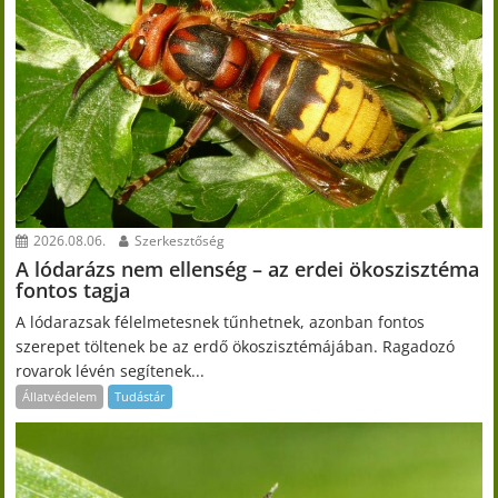
2026.08.06.
Szerkesztőség
A lódarázs nem ellenség – az erdei ökoszisztéma
fontos tagja
A lódarazsak félelmetesnek tűnhetnek, azonban fontos
szerepet töltenek be az erdő ökoszisztémájában. Ragadozó
rovarok lévén segítenek...
Állatvédelem
Tudástár