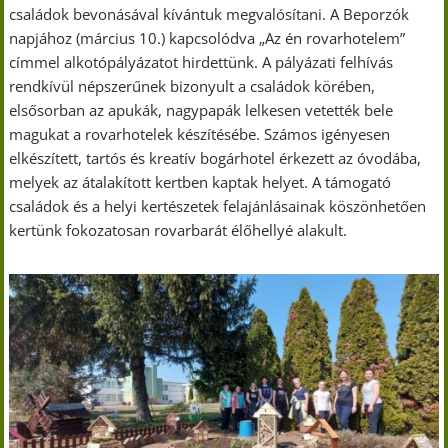
családok bevonásával kívántuk megvalósítani. A Beporzók
napjához (március 10.) kapcsolódva „Az én rovarhotelem”
címmel alkotópályázatot hirdettünk. A pályázati felhívás
rendkívül népszerűnek bizonyult a családok körében,
elsősorban az apukák, nagypapák lelkesen vetették bele
magukat a rovarhotelek készítésébe. Számos igényesen
elkészített, tartós és kreatív bogárhotel érkezett az óvodába,
melyek az átalakított kertben kaptak helyet. A támogató
családok és a helyi kertészetek felajánlásainak köszönhetően
kertünk fokozatosan rovarbarát élőhellyé alakult.