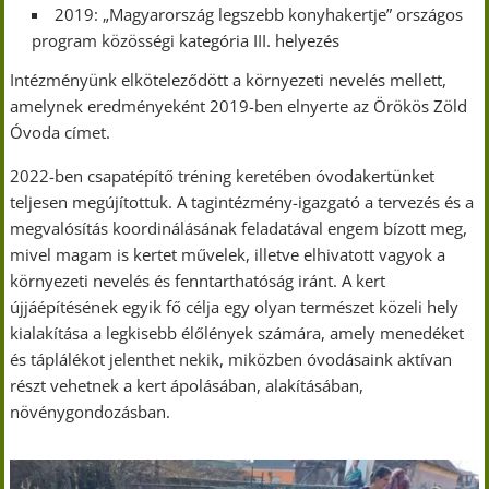
2019: „Magyarország legszebb konyhakertje” országos
program közösségi kategória III. helyezés
Intézményünk elköteleződött a környezeti nevelés mellett,
amelynek eredményeként 2019-ben elnyerte az Örökös Zöld
Óvoda címet.
2022-ben csapatépítő tréning keretében óvodakertünket
teljesen megújítottuk. A tagintézmény-igazgató a tervezés és a
megvalósítás koordinálásának feladatával engem bízott meg,
mivel magam is kertet művelek, illetve elhivatott vagyok a
környezeti nevelés és fenntarthatóság iránt. A kert
újjáépítésének egyik fő célja egy olyan természet közeli hely
kialakítása a legkisebb élőlények számára, amely menedéket
és táplálékot jelenthet nekik, miközben óvodásaink aktívan
részt vehetnek a kert ápolásában, alakításában,
növénygondozásban.