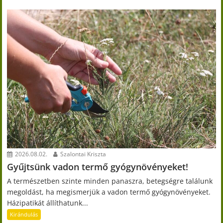
2026.08.02.
Szalontai Kriszta
Gyűjtsünk vadon termő gyógynövényeket!
A természetben szinte minden panaszra, betegségre találunk
megoldást, ha megismerjük a vadon termő gyógynövényeket.
Házipatikát állíthatunk...
Kirándulás