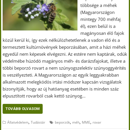
többsége a méhek
(Magyarországon
mintegy 700 méhfaj
él), ezen belül is a
magányosan élő fajok
közül kerül ki, így ezek nélkülözhetetlenek a vadon élő és a
termesztett kultúrnövények beporzásában, amit a házi méhek
egyedül nem képesek elvégezni. Az estére nem kaptárak, odúk
védelmébe húzódó magányos méh- és darázsfajokat, illetve a
többi beporzó rovart a nem szúnyogszelektív szúnyoggyérítés
is veszélyezteti. A Magyarországon az egyik leggyakrabban
alkalmazott melegködös irtási módszer kapcsán vizsgálatok
bizonyítják, hogy az új hatóanyag esetében is minden száz
elpusztított rovarból csak kettő szúnyog…
TOVÁBB OLVASOM
,
,
,
,
Állatvédelem
Tudástár
beporzók
méh
MME
rovar