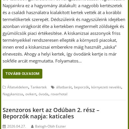
Napjainkra ez a hagyomány átalakult: a nagyobb kertészetek
és a családi használatra kialakított kertek vették át a korábbi
termelőkertek szerepét. Dédszüleink és nagyszüleink idejében
azonban virágkorát élte a kertekben megtermelt zöldségek és
gyümölcsök piaci értékesítése. A kiskanizsai asszonyok friss
terményeikkel rendszeresen ellepték a környező piacokat,
innen ered a kiskanizsai emberekre máig használt „sáska”
elnevezés. Ahogy a helyi kertek, így óvodánk kertje is már
sokféle arcát megmutatta. Folyamatos…
TOVÁBB OLVASOM
,
,
,
,
Állatvédelem
Tankertek
állatbarát
beporzók
környezeti nevelés
,
,
,
Nagykanizsa
ovikert
óvoda
rovarhotal
Szenzoros kert az Odúban 2. rész –
Beporzók napja: katicales
2026.04.27.
Balogh-Oláh Eszter