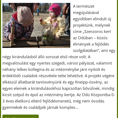
A természet
megújulásával
egyidőben elindult új
projektünk, melynek
címe „Szenzoros kert
az Odúban – közös
élmények a fejlődés
szolgálatában”, ami egy
négy kirándulásból álló sorozat első része volt. A
megvalósulást egy nyertes szegedi, városi pályázat, valamint
néhány lelkes kollegina és az intézménybe járó nyitott és
érdeklődő családok részvétele tette lehetővé. A projekt végére
elkészül állatbarát tanösvényünk és egy Kneipp-ösvény, az
egyes elemek a kirándulásokhoz kapcsoltan bővülnek, mindig
kicsit szépül és épül az intézmény kertje. Az Odú Központba 0-
3 éves életkorú eltérő fejlődésmenetű, még nem óvodás
gyermekek és családjaik járnak komplex…