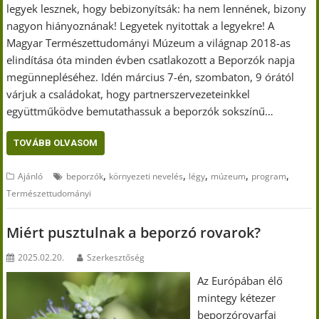
legyek lesznek, hogy bebizonyítsák: ha nem lennének, bizony
nagyon hiányoznának! Legyetek nyitottak a legyekre! A
Magyar Természettudományi Múzeum a világnap 2018-as
elindítása óta minden évben csatlakozott a Beporzók napja
megünnepléséhez. Idén március 7-én, szombaton, 9 órától
várjuk a családokat, hogy partnerszervezeteinkkel
együttműködve bemutathassuk a beporzók sokszínű…
TOVÁBB OLVASOM
,
,
,
,
,
Ajánló
beporzók
környezeti nevelés
légy
múzeum
program
Természettudományi
Miért pusztulnak a beporzó rovarok?
2025.02.20.
Szerkesztőség
Az Európában élő
mintegy kétezer
beporzórovarfaj