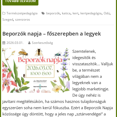
TOVÁBB OLVASOM
,
,
,
,
,
Természetpedagógia
beporzók
katica
kert
kertpedagógia
Odú
,
Szeged
szenzoros
Beporzók napja – főszerepben a legyek
2026.03.01.
Szerkesztőség
Szemtelenek,
idegesítők és
visszataszítók… Valljuk
be, a természet
világában nem a
legyeknek van a
legjobb marketingje.
De úgy nehéz is
javítani megítélésükön, ha számos hasznos tulajdonságuk
egyszerűen soha nem kerül fókuszba. Ezért a Beporzók Napja
közössége úgy döntött, hogy a jeles nap „sztárvendégei” a