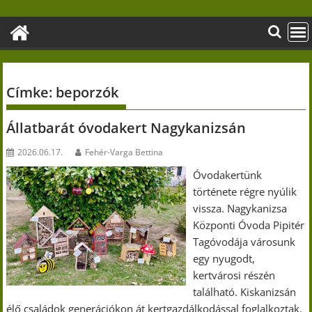
Skip
to
content
Címke:
beporzók
Állatbarát óvodakert Nagykanizsán
2026.06.17.
Fehér-Varga Bettina
Óvodakertünk
története régre nyúlik
vissza. Nagykanizsa
Központi Óvoda Pipitér
Tagóvodája városunk
egy nyugodt,
kertvárosi részén
található. Kiskanizsán
élő családok generációkon át kertgazdálkodással foglalkoztak.