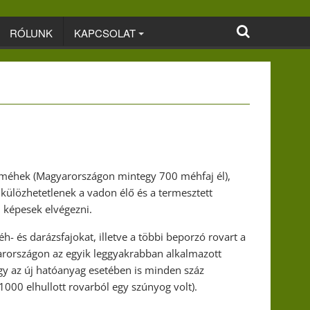
RÓLUNK
KAPCSOLAT
 méhek (Magyarországon mintegy 700 méhfaj él),
élkülözhetetlenek a vadon élő és a termesztett
 képesek elvégezni.
és darázsfajokat, illetve a többi beporzó rovart a
yarországon az egyik leggyakrabban alkalmazott
gy az új hatóanyag esetében is minden száz
1000 elhullott rovarból egy szúnyog volt).