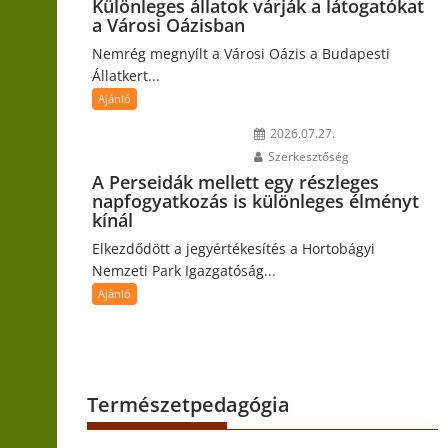
Különleges állatok várják a látogatókat
a Városi Oázisban
Nemrég megnyílt a Városi Oázis a Budapesti
Állatkert...
Ajánló
2026.07.27.
Szerkesztőség
A Perseidák mellett egy részleges
napfogyatkozás is különleges élményt
kínál
Elkezdődött a jegyértékesítés a Hortobágyi
Nemzeti Park Igazgatóság...
Ajánló
Természetpedagógia