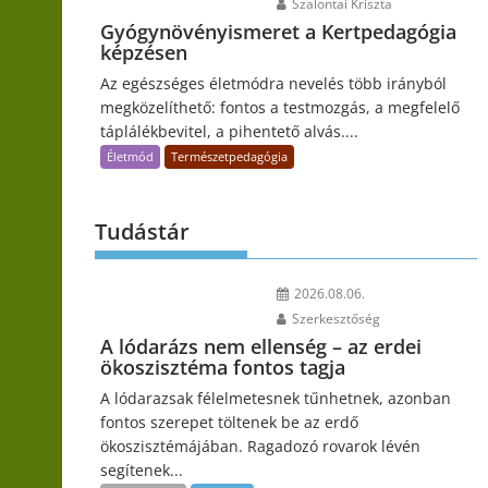
Szalontai Kriszta
Gyógynövényismeret a Kertpedagógia
képzésen
Az egészséges életmódra nevelés több irányból
megközelíthető: fontos a testmozgás, a megfelelő
táplálékbevitel, a pihentető alvás....
Életmód
Természetpedagógia
Tudástár
2026.08.06.
Szerkesztőség
A lódarázs nem ellenség – az erdei
ökoszisztéma fontos tagja
A lódarazsak félelmetesnek tűnhetnek, azonban
fontos szerepet töltenek be az erdő
ökoszisztémájában. Ragadozó rovarok lévén
segítenek...