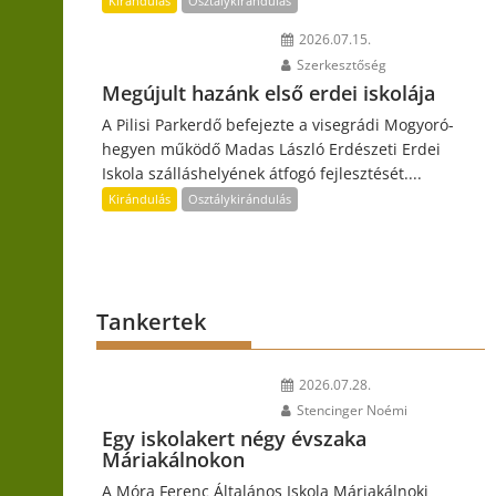
Kirándulás
Osztálykirándulás
2026.07.15.
Szerkesztőség
Megújult hazánk első erdei iskolája
A Pilisi Parkerdő befejezte a visegrádi Mogyoró-
hegyen működő Madas László Erdészeti Erdei
Iskola szálláshelyének átfogó fejlesztését....
Kirándulás
Osztálykirándulás
Tankertek
2026.07.28.
Stencinger Noémi
Egy iskolakert négy évszaka
Máriakálnokon
A Móra Ferenc Általános Iskola Máriakálnoki