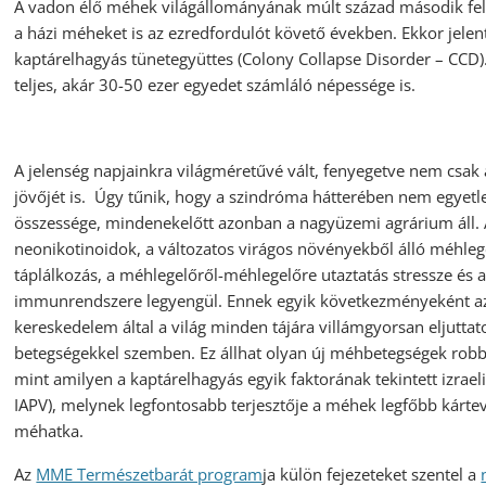
A vadon élő méhek világállományának múlt század második fe
a házi méheket is az ezredfordulót követő években. Ekkor jelent
kaptárelhagyás tünetegyüttes (Colony Collapse Disorder – CCD).
teljes, akár 30-50 ezer egyedet számláló népessége is.
A jelenség napjainkra világméretűvé vált, fenyegetve nem csak
jövőjét is. Úgy tűnik, hogy a szindróma hátterében nem egyetl
összessége, mindenekelőtt azonban a nagyüzemi agrárium áll.
neonikotinoidok, a változatos virágos növényekből álló méhleg
táplálkozás, a méhlegelőről-méhlegelőre utaztatás stressze és 
immunrendszere legyengül. Ennek egyik következményeként az á
kereskedelem által a világ minden tájára villámgyorsan eljuttatot
betegségekkel szemben. Ez állhat olyan új méhbetegségek robb
mint amilyen a kaptárelhagyás egyik faktorának tekintett izraeli a
IAPV), melynek legfontosabb terjesztője a méhek legfőbb kártev
méhatka.
Az
MME Természetbarát program
ja külön fejezeteket szentel a