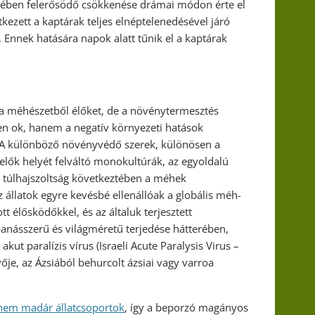
lében felerősödő csökkenése drámai módon érte el
kezett a kaptárak teljes elnéptelenedésével járó
 Ennek hatására napok alatt tűnik el a kaptárak
 a méhészetből élőket, de a növénytermesztés
en ok, hanem a negatív környezeti hatások
 A különböző növényvédő szerek, különösen a
elők helyét felváltó monokultúrák, az egyoldalú
a túlhajszoltság következtében a méhek
llatok egyre kevésbé ellenállóak a globális méh-
t élősködőkkel, és az általuk terjesztett
anásszerű és világméretű terjedése hátterében,
kut paralízis vírus (Israeli Acute Paralysis Virus –
ője, az Ázsiából behurcolt ázsiai vagy varroa
nem madár állatcsoportok
, így a beporzó magányos