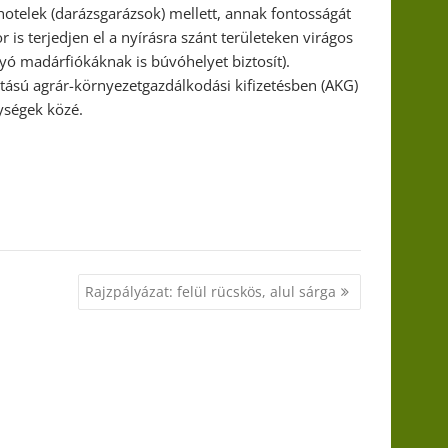
telek (darázsgarázsok) mellett, annak fontosságát
 is terjedjen el a nyírásra szánt területeken virágos
yó madárfiókáknak is búvóhelyet biztosít).
atású agrár-környezetgazdálkodási kifizetésben (AKG)
nységek közé.
Rajzpályázat: felül rücskös, alul sárga