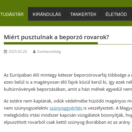
TUDÁSTÁR
KIRÁNDULÁS
TANKERTEK
ÉLETMÓD
Miért pusztulnak a beporzó rovarok?
2025.02.20.
Szerkesztőség
Az Európában élő mintegy kétezer beporzórovarfaj többsége a
ezen belül is a magányosan élő fajok közül kerül ki, így ezek n
kultúrnövények beporzásában, amit a házi méhek egyedül nem
Az estére nem kaptárak, odúk védelmébe húzódó magányos méh- 
nem szúnyogszelektív
szúnyoggyérítés
is veszélyezteti. A Mag
melegködös irtási módszer kapcsán vizsgálatok bizonyítják, ho
elpusztított rovarból csak kettő szúnyog (korábban ez az arány 