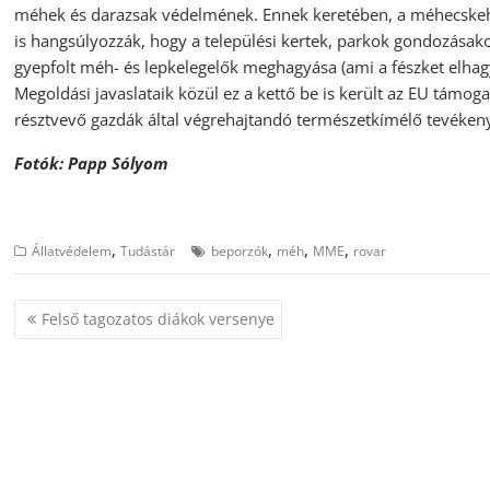
méhek és darazsak védelmének. Ennek keretében, a méhecskeho
is hangsúlyozzák, hogy a települési kertek, parkok gondozásakor
gyepfolt méh- és lepkelegelők meghagyása (ami a fészket elhag
Megoldási javaslataik közül ez a kettő be is került az EU támog
résztvevő gazdák által végrehajtandó természetkímélő tevéke
Fotók: Papp Sólyom
,
,
,
,
Állatvédelem
Tudástár
beporzók
méh
MME
rovar
Bejegyzés
Felső tagozatos diákok versenye
navigáció