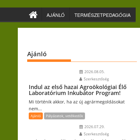
Skip
to
AJÁNLÓ
TERMÉSZETPEDAGÓGIA
content
Ajánló
2026.08.05.
Szerkesztőség
Indul az első hazai Agroökológiai Élő
Laboratórium Inkubátor Program!
Mi történik akkor, ha az új agrármegoldásokat
nem...
Ajánló
Pályázatok, vetélkedők
2026.07.29.
Szerkesztőség