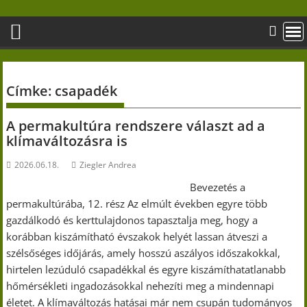
Skip
to
content
Címke:
csapadék
A permakultúra rendszere választ ad a
klímaváltozásra is
2026.06.18.
Ziegler Andrea
Bevezetés a
permakultúrába, 12. rész Az elmúlt években egyre több
gazdálkodó és kerttulajdonos tapasztalja meg, hogy a
korábban kiszámítható évszakok helyét lassan átveszi a
szélsőséges időjárás, amely hosszú aszályos időszakokkal,
hirtelen lezúduló csapadékkal és egyre kiszámíthatatlanabb
hőmérsékleti ingadozásokkal nehezíti meg a mindennapi
életet. A klímaváltozás hatásai már nem csupán tudományos