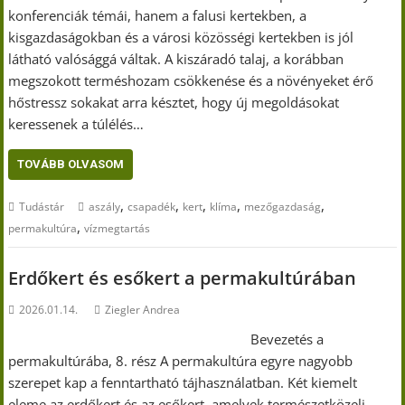
konferenciák témái, hanem a falusi kertekben, a
kisgazdaságokban és a városi közösségi kertekben is jól
látható valósággá váltak. A kiszáradó talaj, a korábban
megszokott terméshozam csökkenése és a növényeket érő
hőstressz sokakat arra késztet, hogy új megoldásokat
keressenek a túlélés…
TOVÁBB OLVASOM
,
,
,
,
,
Tudástár
aszály
csapadék
kert
klíma
mezőgazdaság
,
permakultúra
vízmegtartás
Erdőkert és esőkert a permakultúrában
2026.01.14.
Ziegler Andrea
Bevezetés a
permakultúrába, 8. rész A permakultúra egyre nagyobb
szerepet kap a fenntartható tájhasználatban. Két kiemelt
eleme az erdőkert és az esőkert, amelyek természetközeli