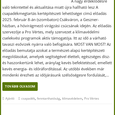
A nagy érdeklődésre
való tekintettel és aktualitása miatt újra hallható lesz A
csapadékmegtartás kertépítészeti lehetőségei című előadás
2025. február 8-án (szombaton) Csákváron, a Geszner-
házban, a hóvirágmező virágzási csúcsának idején. Az előadás
szervezője a Pro Vértes, mely szervezet a klímavédelmi
cselekvési programok aktív támogatója. Itt az idő a várható
tavaszi esővizek nyárra való befogására. MOST VAN MOST! Az
előadás bemutatja azokat a természet-alapú kertépítészeti
megoldásokat, amelyek segítségével életteli, egészséges dísz-
és haszonkertünk lehet, aránylag kevés befektetéssel, emellett
kevés energia- és időráfordítással. Az utóbbi években már
mindenki érezheti az időjárásunk szélsőségesre fordulását,…
TOVÁBB OLVASOM
,
,
,
Ajánló
csapadék
fenntarthatóság
klímavédelem
Pro Vértes