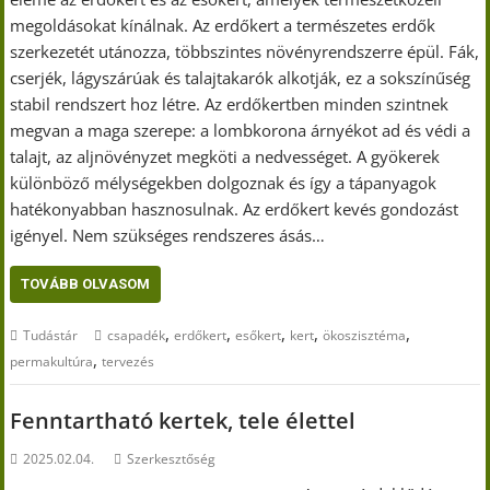
megoldásokat kínálnak. Az erdőkert a természetes erdők
szerkezetét utánozza, többszintes növényrendszerre épül. Fák,
cserjék, lágyszárúak és talajtakarók alkotják, ez a sokszínűség
stabil rendszert hoz létre. Az erdőkertben minden szintnek
megvan a maga szerepe: a lombkorona árnyékot ad és védi a
talajt, az aljnövényzet megköti a nedvességet. A gyökerek
különböző mélységekben dolgoznak és így a tápanyagok
hatékonyabban hasznosulnak. Az erdőkert kevés gondozást
igényel. Nem szükséges rendszeres ásás…
TOVÁBB OLVASOM
,
,
,
,
,
Tudástár
csapadék
erdőkert
esőkert
kert
ökoszisztéma
,
permakultúra
tervezés
Fenntartható kertek, tele élettel
2025.02.04.
Szerkesztőség