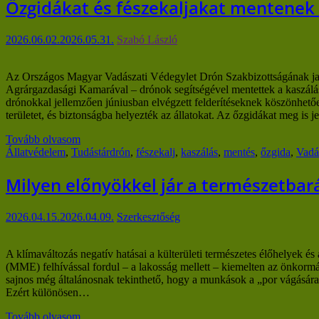
Őzgidákat és fészekaljakat mentenek
2026.06.02.
2026.05.31.
Szabó László
Az Országos Magyar Vadászati Védegylet Drón Szakbizottságának jav
Agrárgazdasági Kamarával – drónok segítségével mentettek a kaszáláso
drónokkal jellemzően júniusban elvégzett felderítéseknek köszönhetőe
területet, és biztonságba helyezték az állatokat. Az őzgidákat meg is 
Tovább olvasom
Állatvédelem
,
Tudástár
drón
,
fészekalj
,
kaszálás
,
mentés
,
őzgida
,
Vadá
Milyen előnyökkel jár a természetbar
2026.04.15.
2026.04.09.
Szerkesztőség
A klímaváltozás negatív hatásai a külterületi természetes élőhelyek é
(MME) felhívással fordul ‒ a lakosság mellett ‒ kiemelten az önkormán
sajnos még általánosnak tekinthető, hogy a munkások a „por vágására” 
Ezért különösen…
Tovább olvasom