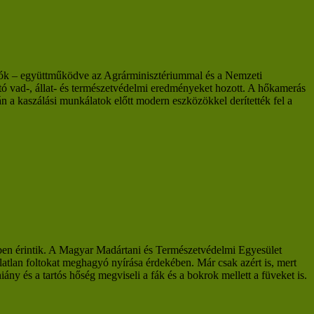
zók – együttműködve az Agrárminisztériummal és a Nemzeti
tó vad-, állat- és természetvédelmi eredményeket hozott. A hőkamerás
 a kaszálási munkálatok előtt modern eszközökkel derítették fel a
tékben érintik. A Magyar Madártani és Természetvédelmi Egyesület
latlan foltokat meghagyó nyírása érdekében. Már csak azért is, mert
y és a tartós hőség megviseli a fák és a bokrok mellett a füveket is.