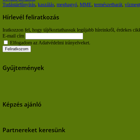
Tudástár
fűnyírás
,
kaszálás
,
meghagyó
,
MME
,
természetbarát
,
vízmegt
Hírlevél feliratkozás
Iratkozzon fel, hogy tájékoztathassuk legújabb híreinkről, érdekes cik
E-mail cím
Elfogadom az Adatvédelmi irányelveket.
Gyűjtemények
Képzés ajánló
Partnereket keresünk