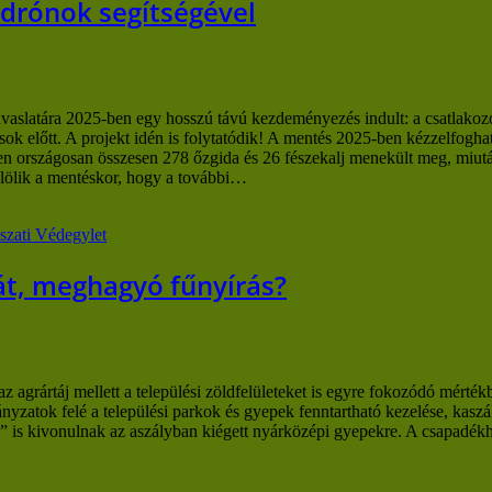
 drónok segítségével
aslatára 2025-ben egy hosszú távú kezdeményezés indult: a csatlako
k előtt. A projekt idén is folytatódik! A mentés 2025-ben kézzelfogha
n országosan összesen 278 őzgida és 26 fészekalj menekült meg, miután
jelölik a mentéskor, hogy a további…
szati Védegylet
át, meghagyó fűnyírás?
s az agrártáj mellett a települési zöldfelületeket is egyre fokozódó mér
yzatok felé a települési parkok és gyepek fenntartható kezelése, kaszá
is kivonulnak az aszályban kiégett nyárközépi gyepekre. A csapadékhián