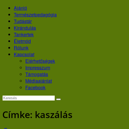
Skip
Ajánló
to
Természetpedagógia
content
Tudástár
Kirándulás
Tankertek
Életmód
Rólunk
Kapcsolat
Elérhetőségek
Impresszum
Támogatás
Médiaajánlat
Facebook
Címke:
kaszálás