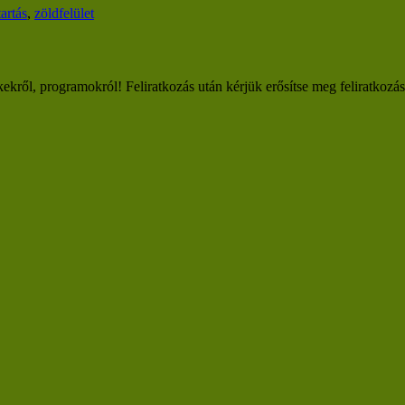
artás
,
zöldfelület
kekről, programokról! Feliratkozás után kérjük erősítse meg feliratkozá