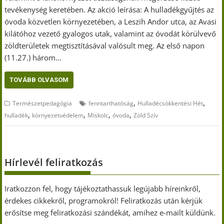
tevékenység keretében. Az akció leírása: A hulladékgyűjtés az
óvoda közvetlen környezetében, a Leszih Andor utca, az Avasi
kilátóhoz vezető gyalogos utak, valamint az óvodát körülvevő
zöldterületek megtisztításával valósult meg. Az első napon
(11.27.) három…
TOVÁBB OLVASOM
,
,
Természetpedagógia
fenntarthatóság
Hulladécsökkentési Hét
,
,
,
,
hulladék
környezetvédelem
Miskolc
óvoda
Zöld Szív
Hírlevél feliratkozás
Iratkozzon fel, hogy tájékoztathassuk legújabb híreinkről,
érdekes cikkekről, programokról! Feliratkozás után kérjük
erősítse meg feliratkozási szándékát, amihez e-mailt küldünk.