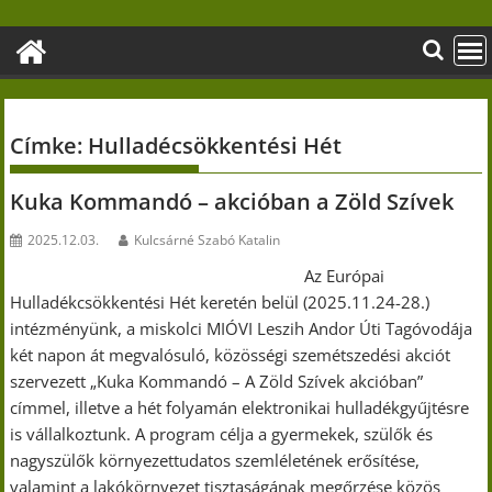
Skip
to
content
Címke:
Hulladécsökkentési Hét
Kuka Kommandó – akcióban a Zöld Szívek
2025.12.03.
Kulcsárné Szabó Katalin
Az Európai
Hulladékcsökkentési Hét keretén belül (2025.11.24-28.)
intézményünk, a miskolci MIÓVI Leszih Andor Úti Tagóvodája
két napon át megvalósuló, közösségi szemétszedési akciót
szervezett „Kuka Kommandó – A Zöld Szívek akcióban”
címmel, illetve a hét folyamán elektronikai hulladékgyűjtésre
is vállalkoztunk. A program célja a gyermekek, szülők és
nagyszülők környezettudatos szemléletének erősítése,
valamint a lakókörnyezet tisztaságának megőrzése közös