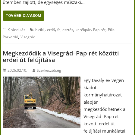
ütemben zajlott, de egységes műszaki…
TOVÁBB OLVASOM
,
,
,
,
,
Kirándulás
bicikli
erdő
fejlesztés
kerékpár
Pap-rét
Pilisi
,
Parkerdő
Visegrád
Megkezdődik a Visegrád–Pap-rét közötti
erdei út felújítása
2026.02.10.
Szerkesztőség
Egy tavaly év végén
kiadott
kormányhatározat
alapján
megkezdődhetnek a
Visegrád–Pap-rét
közötti erdei út
felújítási munkálatai,