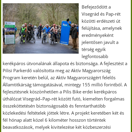
Befejeződött a
Visegrád és Pap-rét
közötti erdészeti út
felújítása, amelynek
eredményeként
jelentősen javult a
térség egyik
legfontosabb
kerékpáros útvonalának állapota és biztonsága. A fejlesztést a
Pilisi Parkerdő valósította meg az Aktív Magyarország
Program keretén belül, az Aktív Magyarországért felelős
Államtitkárság támogatásával, mintegy 155 millió forintból. A
fejlesztésnek köszönhetően a Pilis Bike erdei kerékpáros
úthálózat Visegrád–Pap-rét között futó, kiemelten forgalmas
összeköttetésén biztonságosabb és fenntarthatóbb
közlekedési feltételek jöttek létre. A projekt keretében két és
fél hónap alatt közel 6 kilométer hosszon történtek
beavatkozások, melyek kivitelezése két közbeszerzési