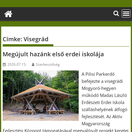
Skip
to
content
Címke:
Visegrád
Megújult hazánk első erdei iskolája
2026.07.15.
Szerkesztőség
A Pilisi Parkerdő
befejezte a visegrádi
Mogyoró-hegyen
működő Madas László
Erdészeti Erdei Iskola
szálláshelyének átfogó
fejlesztését. Az Aktív
Magyarország
Fejlesztési Központ támogatásával megvalósult projekt keretei