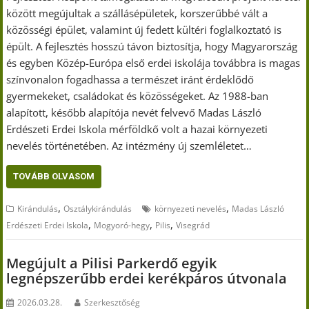
között megújultak a szállásépületek, korszerűbbé vált a
közösségi épület, valamint új fedett kültéri foglalkoztató is
épült. A fejlesztés hosszú távon biztosítja, hogy Magyarország
és egyben Közép-Európa első erdei iskolája továbbra is magas
színvonalon fogadhassa a természet iránt érdeklődő
gyermekeket, családokat és közösségeket. Az 1988-ban
alapított, később alapítója nevét felvevő Madas László
Erdészeti Erdei Iskola mérföldkő volt a hazai környezeti
nevelés történetében. Az intézmény új szemléletet…
TOVÁBB OLVASOM
,
,
Kirándulás
Osztálykirándulás
környezeti nevelés
Madas László
,
,
,
Erdészeti Erdei Iskola
Mogyoró-hegy
Pilis
Visegrád
Megújult a Pilisi Parkerdő egyik
legnépszerűbb erdei kerékpáros útvonala
2026.03.28.
Szerkesztőség