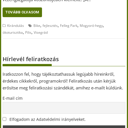
TOVÁBB OLVASOM
,
,
,
,
Kirándulás
Bike
fejlesztés
Felleg Park
Mogyoró-hegy
,
,
ökoturisztika
Pilis
Visegrád
Hírlevél feliratkozás
Iratkozzon fel, hogy tájékoztathassuk legújabb híreinkről,
érdekes cikkekről, programokról! Feliratkozás után kérjük
erősítse meg feliratkozási szándékát, amihez e-mailt küldünk.
E-mail cím
Elfogadom az Adatvédelmi irányelveket.