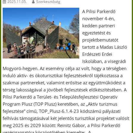
2025.11.05.
Szerkesztőség
A Pilisi Parkerdő
november 4-én,
kedden partneri
egyeztetést és
projektbemutatót
tartott a Madas László
Erdészeti Erdei
Iskolában, a visegrádi
Mogyoró-hegyen. Az esemény célja az volt, hogy a térségben
induló aktív- és ökoturisztikai fejlesztésekről tájékoztassa a
szakmai partnereket, valamint erősítse az együttműködést a
térség lakosságával a jövőbeli fejlesztések előkészítésében. A
Pilisi Parkerdő a Terület- és Településfejlesztési Operatív
Program Plusz (TOP Plusz) keretében, az „Aktív turizmus
fejlesztése” című, TOP_Plusz-6.1.4-23 kódszámú pályázati
felhívás támogatásával két jelentős turisztikai projektet valósít
meg 2025 és 2029 között: Reinitz Gábor, a Pilisi Parkerdő
vezérigazgatója köszöntőjében kiemelte: „A…