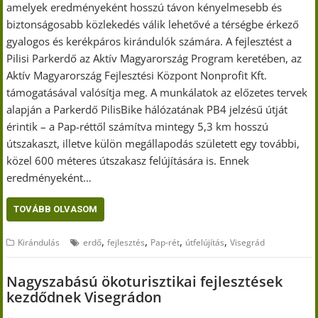
amelyek eredményeként hosszú távon kényelmesebb és
biztonságosabb közlekedés válik lehetővé a térségbe érkező
gyalogos és kerékpáros kirándulók számára. A fejlesztést a
Pilisi Parkerdő az Aktív Magyarország Program keretében, az
Aktív Magyarország Fejlesztési Központ Nonprofit Kft.
támogatásával valósítja meg. A munkálatok az előzetes tervek
alapján a Parkerdő PilisBike hálózatának PB4 jelzésű útját
érintik – a Pap-réttől számítva mintegy 5,3 km hosszú
útszakaszt, illetve külön megállapodás született egy további,
közel 600 méteres útszakasz felújítására is. Ennek
eredményeként…
TOVÁBB OLVASOM
,
,
,
,
Kirándulás
erdő
fejlesztés
Pap-rét
útfelújítás
Visegrád
Nagyszabású ökoturisztikai fejlesztések
kezdődnek Visegrádon