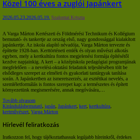
Közel 100 éves a zuglói Japánkert
2026.05.23.
2026.05.19.
Szalontai Kriszta
A Varga Márton Kertészeti és Földmérési Technikum és Kollégium
bemutató- és tankertje az ország első, nagy gondossággal kialakított
japánkertje. Az iskola alapító névadója, Varga Márton tervezte és
építtette 1928-ban. Kerttörténeti emlék és olyan művészi alkotás
egyben, mely a kertkultúra fontos megjelenési formája építésétől
kezdve napjainkig. A kert – a középiskola pedagógiai programjának
megfelelően – a nevelési-oktatási feladatok teljesítésében tölt be
elsődleges szerepet az elméleti és gyakorlati tantárgyak tanítása
során. A Japánkertben az ismeretszerzés, az esztétikai nevelés, a
szemléletformálás is fontos szerepet kap: a természetes és épített
környezetünk megismerésére, annak megóvására,…
Tovább olvasom
Kirándulás
bemutató
,
japán
,
Japánkert
,
kert
,
kertkultúra
,
kertművészet
,
Varga Márton
Hírlevél feliratkozás
Iratkozzon fel, hogy tájékoztathassuk legújabb híreinkről, érdekes