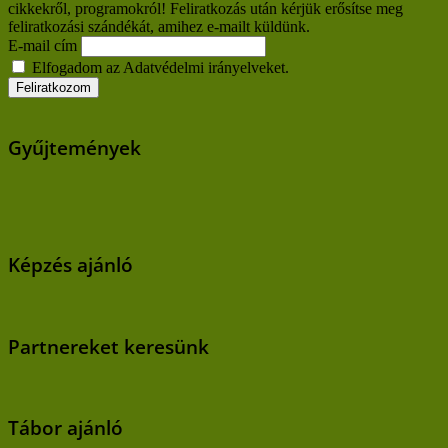
cikkekről, programokról! Feliratkozás után kérjük erősítse meg
feliratkozási szándékát, amihez e-mailt küldünk.
E-mail cím
Elfogadom az Adatvédelmi irányelveket.
Gyűjtemények
Képzés ajánló
Partnereket keresünk
Tábor ajánló