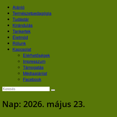
Skip
Ajánló
to
Természetpedagógia
content
Tudástár
Kirándulás
Tankertek
Életmód
Rólunk
Kapcsolat
Elérhetőségek
Impresszum
Támogatás
Médiaajánlat
Facebook
Nap:
2026. május 23.