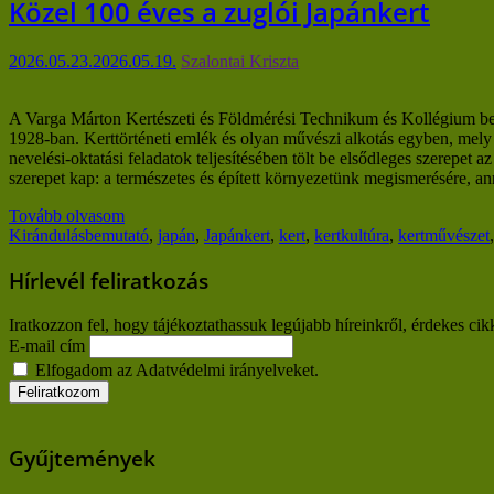
Közel 100 éves a zuglói Japánkert
2026.05.23.
2026.05.19.
Szalontai Kriszta
A Varga Márton Kertészeti és Földmérési Technikum és Kollégium bemuta
1928-ban. Kerttörténeti emlék és olyan művészi alkotás egyben, mely 
nevelési-oktatási feladatok teljesítésében tölt be elsődleges szerepet a
szerepet kap: a természetes és épített környezetünk megismerésére,
Tovább olvasom
Kirándulás
bemutató
,
japán
,
Japánkert
,
kert
,
kertkultúra
,
kertművészet
Hírlevél feliratkozás
Iratkozzon fel, hogy tájékoztathassuk legújabb híreinkről, érdekes cik
E-mail cím
Elfogadom az Adatvédelmi irányelveket.
Gyűjtemények