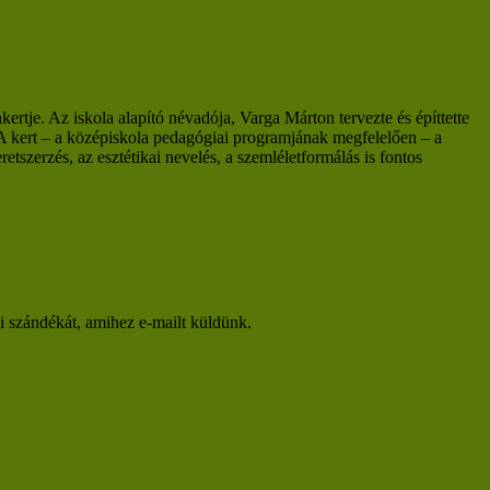
rtje. Az iskola alapító névadója, Varga Márton tervezte és építtette
 A kert – a középiskola pedagógiai programjának megfelelően – a
retszerzés, az esztétikai nevelés, a szemléletformálás is fontos
si szándékát, amihez e-mailt küldünk.