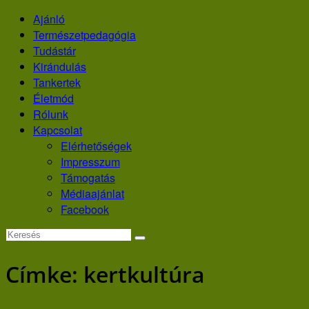
Skip
Ajánló
to
Természetpedagógia
content
Tudástár
Kirándulás
Tankertek
Életmód
Rólunk
Kapcsolat
Elérhetőségek
Impresszum
Támogatás
Médiaajánlat
Facebook
Címke:
kertkultúra