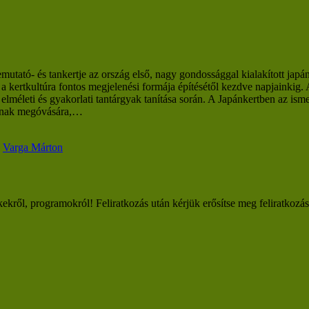
tó- és tankertje az ország első, nagy gondossággal kialakított japánke
a kertkultúra fontos megjelenési formája építésétől kezdve napjainkig.
z elméleti és gyakorlati tantárgyak tanítása során. A Japánkertben az isme
 annak megóvására,…
,
Varga Márton
kekről, programokról! Feliratkozás után kérjük erősítse meg feliratkozá