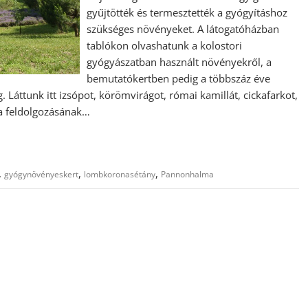
gyűjtötték és termesztették a gyógyításhoz
szükséges növényeket. A látogatóházban
tablókon olvashatunk a kolostori
gyógyászatban használt növényekről, a
bemutatókertben pedig a többszáz éve
Láttunk itt izsópot, körömvirágot, római kamillát, cickafarkot,
la feldolgozásának…
,
,
,
gyógynövényeskert
lombkoronasétány
Pannonhalma