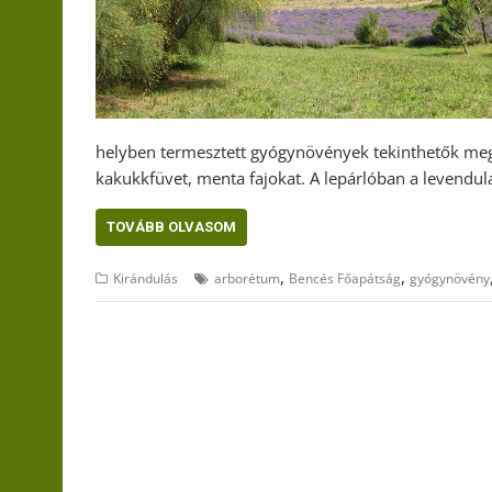
helyben termesztett gyógynövények tekinthetők meg. 
kakukkfüvet, menta fajokat. A lepárlóban a levendu
TOVÁBB OLVASOM
,
,
Kirándulás
arborétum
Bencés Főapátság
gyógynövény