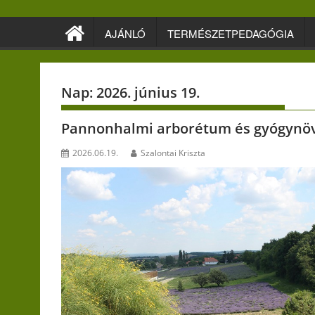
Skip
to
AJÁNLÓ
TERMÉSZETPEDAGÓGIA
content
Nap:
2026. június 19.
Pannonhalmi arborétum és gyógynö
2026.06.19.
Szalontai Kriszta