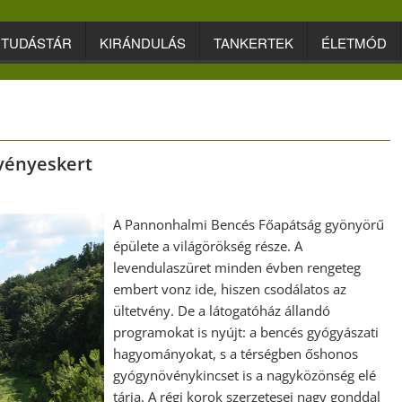
TUDÁSTÁR
KIRÁNDULÁS
TANKERTEK
ÉLETMÓD
vényeskert
A Pannonhalmi Bencés Főapátság gyönyörű
épülete a világörökség része. A
levendulaszüret minden évben rengeteg
embert vonz ide, hiszen csodálatos az
ültetvény. De a látogatóház állandó
programokat is nyújt: a bencés gyógyászati
hagyományokat, s a térségben őshonos
gyógynövénykincset is a nagyközönség elé
tárja. A régi korok szerzetesei nagy gonddal