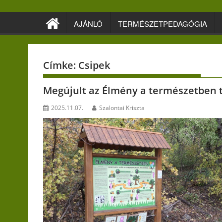
Skip
to
AJÁNLÓ
TERMÉSZETPEDAGÓGIA
content
Címke:
Csipek
Megújult az Élmény a természetben 
2025.11.07.
Szalontai Kriszta