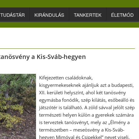
TUDÁSTÁR
KIRÁNDULÁS
TANKERTEK
ÉLETMÓD
tanösvény a Kis-Sváb-hegyen
Kifejezetten családoknak,
kisgyermekeseknek ajánljuk azt a budapesti,
XII. kerületi helyszínt, ahol két tanösvény
egymásba fonódik, szép kilátás, esőbeálló és
játszótér is található. A zöld sávval jelölt szép
természeti helyen külön a gyerekek számára
is terveztek tanösvényt, mely az „Élmény a
természetben – meseösvény a Kis-Sváb-
hegyen Mimóval és Csipekkel” nevet viseli,