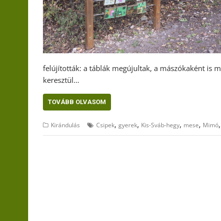
felújították: a táblák megújultak, a mászókaként is 
keresztül…
TOVÁBB OLVASOM
,
,
,
,
Kirándulás
Csipek
gyerek
Kis-Sváb-hegy
mese
Mimó