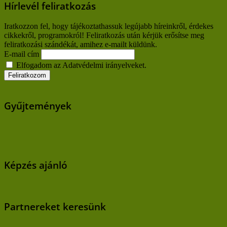
Hírlevél feliratkozás
Iratkozzon fel, hogy tájékoztathassuk legújabb híreinkről, érdekes
cikkekről, programokról! Feliratkozás után kérjük erősítse meg
feliratkozási szándékát, amihez e-mailt küldünk.
E-mail cím
Elfogadom az Adatvédelmi irányelveket.
Gyűjtemények
Képzés ajánló
Partnereket keresünk