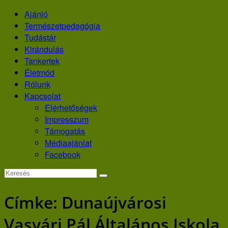
Skip
Ajánló
to
Természetpedagógia
content
Tudástár
Kirándulás
Tankertek
Életmód
Rólunk
Kapcsolat
Elérhetőségek
Impresszum
Támogatás
Médiaajánlat
Facebook
Címke:
Dunaújvárosi
Vasvári Pál Általános Iskola