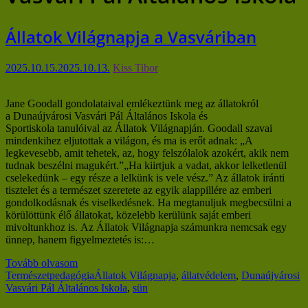
Állatok Világnapja a Vasváriban
2025.10.15.
2025.10.13.
Kiss Tibor
Jane Goodall gondolataival emlékeztünk meg az állatokról
a Dunaújvárosi Vasvári Pál Általános Iskola és
Sportiskola tanulóival az Állatok Világnapján. Goodall szavai
mindenkihez eljutottak a világon, és ma is erőt adnak: „A
legkevesebb, amit tehetek, az, hogy felszólalok azokért, akik nem
tudnak beszélni magukért.”„Ha kiirtjuk a vadat, akkor lelketlenül
cselekedünk – egy része a lelkünk is vele vész.” Az állatok iránti
tisztelet és a természet szeretete az egyik alappillére az emberi
gondolkodásnak és viselkedésnek. Ha megtanuljuk megbecsülni a
körülöttünk élő állatokat, közelebb kerülünk saját emberi
mivoltunkhoz is. Az Állatok Világnapja számunkra nemcsak egy
ünnep, hanem figyelmeztetés is:…
Tovább olvasom
Természetpedagógia
Állatok Világnapja
,
állatvédelem
,
Dunaújvárosi
Vasvári Pál Általános Iskola
,
sün