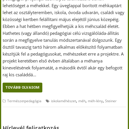
lehetőséget a méhekkel. Egy üveglappal borított méhkaptárt
lehet az osztályteremben, iskola, óvoda udvarán, családi vagy
közösségi kertben felállítani május elejétől június közepéig.
Ebben a hat hétben megfigyelhetjük a kis méhcsalád életét.
Hathetes (vagy állandó) pedagógiai célú vizsgálóláda-állítás
során a megfigyelve tanulás módszertanával dolgozunk. Egy
ősztől tavaszig tartó három alkalmas előkészítő folyamatban
készítjük fel a pedagógusokat, méhészeket erre a projektre. A
projekt keretében első évben általában a méhanya
kinevelésének folyamatát, a második évtől akár egy befogott
raj kis családdá…
TOVÁBB OLVASOM
,
,
,
Természetpedagógia
iskolaméhészet
méh
méh-lény
Steiner
Hírlevél feliratkozás