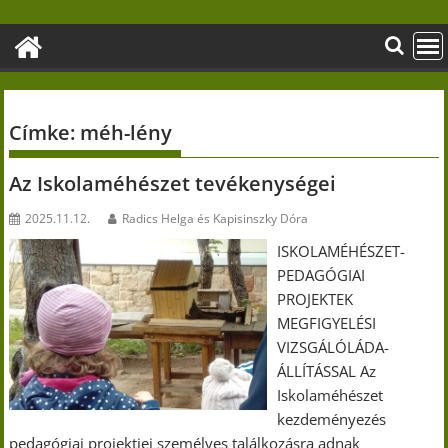
Skip
to
content
Címke:
méh-lény
Az Iskolaméhészet tevékenységei
2025.11.12.
Radics Helga és Kapisinszky Dóra
ISKOLAMÉHÉSZET-
PEDAGÓGIAI
PROJEKTEK
MEGFIGYELÉSI
VIZSGÁLÓLÁDA-
ÁLLÍTÁSSAL Az
Iskolaméhészet
kezdeményezés
pedagógiai projektjei személyes találkozásra adnak